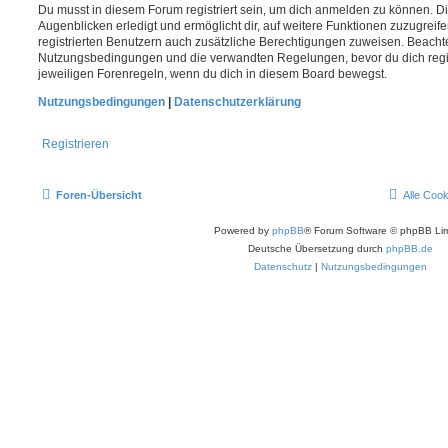
Du musst in diesem Forum registriert sein, um dich anmelden zu können. Di
Augenblicken erledigt und ermöglicht dir, auf weitere Funktionen zuzugreif
registrierten Benutzern auch zusätzliche Berechtigungen zuweisen. Beachte
Nutzungsbedingungen und die verwandten Regelungen, bevor du dich registr
jeweiligen Forenregeln, wenn du dich in diesem Board bewegst.
Nutzungsbedingungen
|
Datenschutzerklärung
Registrieren
Foren-Übersicht
Alle Coo
Powered by
phpBB
® Forum Software © phpBB Lim
Deutsche Übersetzung durch
phpBB.de
Datenschutz
|
Nutzungsbedingungen