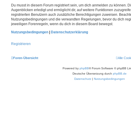
Du musst in diesem Forum registriert sein, um dich anmelden zu können. Di
Augenblicken erledigt und ermöglicht dir, auf weitere Funktionen zuzugreif
registrierten Benutzern auch zusätzliche Berechtigungen zuweisen. Beachte
Nutzungsbedingungen und die verwandten Regelungen, bevor du dich registr
jeweiligen Forenregeln, wenn du dich in diesem Board bewegst.
Nutzungsbedingungen
|
Datenschutzerklärung
Registrieren
Foren-Übersicht
Alle Coo
Powered by
phpBB
® Forum Software © phpBB Lim
Deutsche Übersetzung durch
phpBB.de
Datenschutz
|
Nutzungsbedingungen