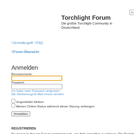
Torchlight Forum
Die größte Torchlight Community in
Deutschland
Schnellzugriff
FAQ
Foren-Übersicht
Anmelden
Benutzername:
Passwort:
Ich habe mein Passwort vergessen
Die Aktivierungs-E-Mail erneut senden
Angemeldet bleiben
Meinen Online-Status während dieser Sitzung verbergen
REGISTRIEREN
Du musst in diesem Forum registriert sein, um dich anmelden zu können. Die Registr