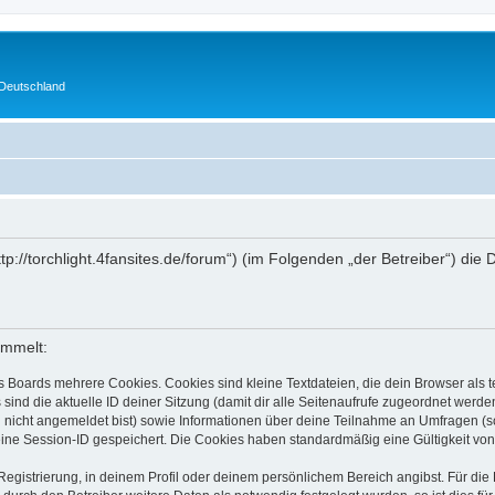
 Deutschland
„http://torchlight.4fansites.de/forum“) (im Folgenden „der Betreiber“) 
ammelt:
s Boards mehrere Cookies. Cookies sind kleine Textdateien, die dein Browser als
 sind die aktuelle ID deiner Sitzung (damit dir alle Seitenaufrufe zugeordnet werd
u nicht angemeldet bist) sowie Informationen über deine Teilnahme an Umfragen (s
eine Session-ID gespeichert. Die Cookies haben standardmäßig eine Gültigkeit von 
Registrierung, in deinem Profil oder deinem persönlichem Bereich angibst. Für di