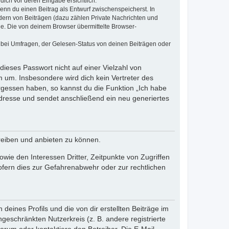
dich vor deren Eingabe ersichtlich.
wenn du einen Beitrag als Entwurf zwischenspeicherst. In
dern von Beiträgen (dazu zählen Private Nachrichten und
e. Die von deinem Browser übermittelte Browser-
 bei Umfragen, der Gelesen-Status von deinen Beiträgen oder
dieses Passwort nicht auf einer Vielzahl von
 um. Insbesondere wird dich kein Vertreter des
ergessen haben, so kannst du die Funktion „Ich habe
resse und sendet anschließend ein neu generiertes
reiben und anbieten zu können.
ie den Interessen Dritter, Zeitpunkte von Zugriffen
fern dies zur Gefahrenabwehr oder zur rechtlichen
eines Profils und die von dir erstellten Beiträge im
ngeschränkten Nutzerkreis (z. B. andere registrierte