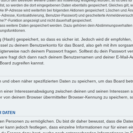
rch den Betreiber weitere Daten als notwendig festgelegt wurden, so ist dies für 
llst, so werden die dort eingegebenen Daten ebenfalls gespeichert. Gleiches gilt, 
Die IP-Adresse wird weiterhin bei folgenden Aktionen gespeichert: Löschen und Än
l-Adresse, Kontoaktivierung, Benutzer-Passwort) und gescheiterte Anmeldeversuch
ine?“-Funktion angezeigt und nicht dauerhaft gespeichert.
 dass weitere Daten gespeichert werden. Dazu gehören dein Abstimmungsverhalten
gungsfunktionen.
(Hash) gespeichert, so dass es sicher ist. Jedoch wird dir empfohlen, 
ssel zu deinem Benutzerkonto für das Board, also geh mit ihm sorgsam
htigterweise nach deinem Passwort fragen. Solltest du dein Passwort v
are fragt dich dann nach deinem Benutzernamen und deiner E-Mail-Ad
Board zugreifen kannst.
en und oben näher spezifizierten Daten zu speichern, um das Board bet
en einer Interessenabwägung zwischen deinen und seinen Interessen sow
r von deinem Browser übermittelter Browser-Kennung zu speichern, so
R DATEN
n Personen zu ermöglichen. Du bist dir daher bewusst, dass die Daten d
ber kann jedoch festlegen, dass einzelne Informationen nur für einen ei