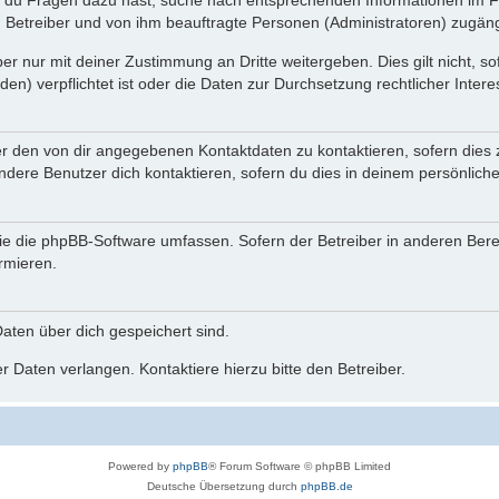
n du Fragen dazu hast, suche nach entsprechenden Informationen im Fo
n Betreiber und von ihm beauftragte Personen (Administratoren) zugäng
r nur mit deiner Zustimmung an Dritte weitergeben. Dies gilt nicht, s
n) verpflichtet ist oder die Daten zur Durchsetzung rechtlicher Interes
er den von dir angegebenen Kontaktdaten zu kontaktieren, sofern dies 
andere Benutzer dich kontaktieren, sofern du dies in deinem persönliche
, die die phpBB-Software umfassen. Sofern der Betreiber in anderen Be
ormieren.
 Daten über dich gespeichert sind.
 Daten verlangen. Kontaktiere hierzu bitte den Betreiber.
Powered by
phpBB
® Forum Software © phpBB Limited
Deutsche Übersetzung durch
phpBB.de