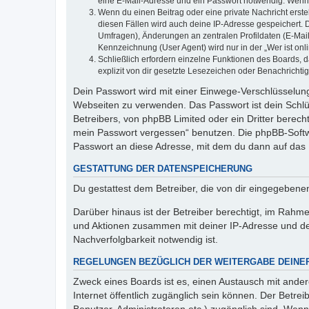
eine E-Mail-Adresse und ein Passwort notwendig. Wenn du
Wenn du einen Beitrag oder eine private Nachricht erste
diesen Fällen wird auch deine IP-Adresse gespeichert. 
Umfragen), Änderungen an zentralen Profildaten (E-Mai
Kennzeichnung (User Agent) wird nur in der „Wer ist onl
Schließlich erfordern einzelne Funktionen des Boards,
explizit von dir gesetzte Lesezeichen oder Benachrichti
Dein Passwort wird mit einer Einwege-Verschlüsselung 
Webseiten zu verwenden. Das Passwort ist dein Schlü
Betreibers, von phpBB Limited oder ein Dritter berec
mein Passwort vergessen“ benutzen. Die phpBB-Softw
Passwort an diese Adresse, mit dem du dann auf das 
GESTATTUNG DER DATENSPEICHERUNG
Du gestattest dem Betreiber, die von dir eingegeben
Darüber hinaus ist der Betreiber berechtigt, im Rahm
und Aktionen zusammen mit deiner IP-Adresse und de
Nachverfolgbarkeit notwendig ist.
REGELUNGEN BEZÜGLICH DER WEITERGABE DEINE
Zweck eines Boards ist es, einen Austausch mit andere
Internet öffentlich zugänglich sein können. Der Betrei