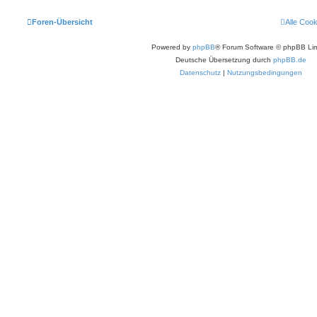
Foren-Übersicht
Alle Coo
Powered by
phpBB
® Forum Software © phpBB Lim
Deutsche Übersetzung durch
phpBB.de
Datenschutz
|
Nutzungsbedingungen