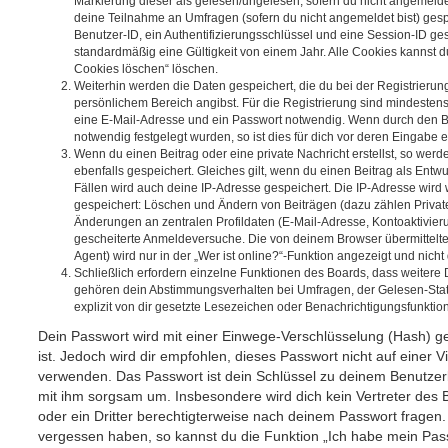
Markierung dieser als gelesen/ungelesen; sofern du nicht angemeldet
deine Teilnahme an Umfragen (sofern du nicht angemeldet bist) ges
Benutzer-ID, ein Authentifizierungsschlüssel und eine Session-ID g
standardmäßig eine Gültigkeit von einem Jahr. Alle Cookies kannst du
Cookies löschen“ löschen.
Weiterhin werden die Daten gespeichert, die du bei der Registrierun
persönlichem Bereich angibst. Für die Registrierung sind mindesten
eine E-Mail-Adresse und ein Passwort notwendig. Wenn durch den Be
notwendig festgelegt wurden, so ist dies für dich vor deren Eingabe er
Wenn du einen Beitrag oder eine private Nachricht erstellst, so wer
ebenfalls gespeichert. Gleiches gilt, wenn du einen Beitrag als Entw
Fällen wird auch deine IP-Adresse gespeichert. Die IP-Adresse wird 
gespeichert: Löschen und Ändern von Beiträgen (dazu zählen Privat
Änderungen an zentralen Profildaten (E-Mail-Adresse, Kontoaktivier
gescheiterte Anmeldeversuche. Die von deinem Browser übermittel
Agent) wird nur in der „Wer ist online?“-Funktion angezeigt und nicht
Schließlich erfordern einzelne Funktionen des Boards, dass weitere
gehören dein Abstimmungsverhalten bei Umfragen, der Gelesen-Stat
explizit von dir gesetzte Lesezeichen oder Benachrichtigungsfunktio
Dein Passwort wird mit einer Einwege-Verschlüsselung (Hash) ge
ist. Jedoch wird dir empfohlen, dieses Passwort nicht auf einer 
verwenden. Das Passwort ist dein Schlüssel zu deinem Benutzer
mit ihm sorgsam um. Insbesondere wird dich kein Vertreter des 
oder ein Dritter berechtigterweise nach deinem Passwort fragen.
vergessen haben, so kannst du die Funktion „Ich habe mein Pas