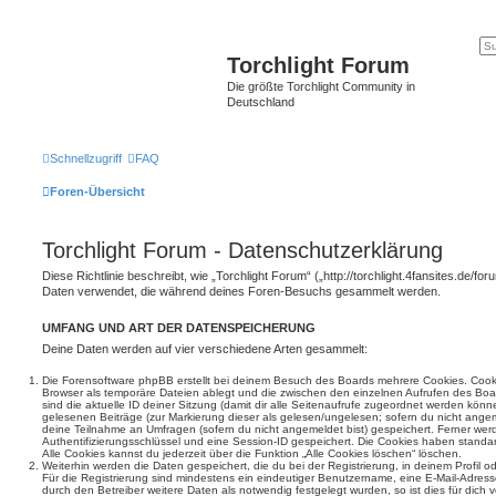
Torchlight Forum
Die größte Torchlight Community in
Deutschland
Schnellzugriff
FAQ
Foren-Übersicht
Torchlight Forum - Datenschutzerklärung
Diese Richtlinie beschreibt, wie „Torchlight Forum“ („http://torchlight.4fansites.de/fo
Daten verwendet, die während deines Foren-Besuchs gesammelt werden.
UMFANG UND ART DER DATENSPEICHERUNG
Deine Daten werden auf vier verschiedene Arten gesammelt:
Die Forensoftware phpBB erstellt bei deinem Besuch des Boards mehrere Cookies. Cookie
Browser als temporäre Dateien ablegt und die zwischen den einzelnen Aufrufen des Boar
sind die aktuelle ID deiner Sitzung (damit dir alle Seitenaufrufe zugeordnet werden könn
gelesenen Beiträge (zur Markierung dieser als gelesen/ungelesen; sofern du nicht angem
deine Teilnahme an Umfragen (sofern du nicht angemeldet bist) gespeichert. Ferner wer
Authentifizierungsschlüssel und eine Session-ID gespeichert. Die Cookies haben standar
Alle Cookies kannst du jederzeit über die Funktion „Alle Cookies löschen“ löschen.
Weiterhin werden die Daten gespeichert, die du bei der Registrierung, in deinem Profil 
Für die Registrierung sind mindestens ein eindeutiger Benutzername, eine E-Mail-Adre
durch den Betreiber weitere Daten als notwendig festgelegt wurden, so ist dies für dich v