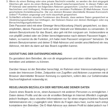
Wenn du einen Beitrag oder eine private Nachricht erstellst, so werden die dort eingeg
Gleiches gilt, wenn du einen Beitrag als Entwurf zwischenspeicherst. In diesen Fällen wi
IP-Adresse wird weiterhin bei folgenden Aktionen gespeichert: Löschen und Ändern von 
Nachrichten und Umfragen), Änderungen an zentralen Profildaten (E-Mail-Adresse, Kont
gescheiterte Anmeldeversuche. Die von deinem Browser übermittelte Browser-Kennzeichnu
online?“-Funktion angezeigt und nicht dauerhaft gespeichert.
Schließlich erfordern einzelne Funktionen des Boards, dass weitere Daten gespeichert
Abstimmungsverhalten bei Umfragen, der Gelesen-Status von deinen Beiträgen oder expl
Benachrichtigungsfunktionen.
Dein Passwort wird mit einer Einwege-Verschlüsselung (Hash) gespeichert, so dass e
empfohlen, dieses Passwort nicht auf einer Vielzahl von Webseiten zu verwenden. D
deinem Benutzerkonto für das Board, also geh mit ihm sorgsam um. Insbesondere wird
von phpBB Limited oder ein Dritter berechtigterweise nach deinem Passwort fragen. 
haben, so kannst du die Funktion „Ich habe mein Passwort vergessen“ benutzen. Di
deinem Benutzernamen und deiner E-Mail-Adresse und sendet anschließend ein neu
Adresse, mit dem du dann auf das Board zugreifen kannst.
GESTATTUNG DER DATENSPEICHERUNG
Du gestattest dem Betreiber, die von dir eingegebenen und oben näher spezifizierte
betreiben und anbieten zu können.
Darüber hinaus ist der Betreiber berechtigt, im Rahmen einer Interessenabwägung 
sowie den Interessen Dritter, Zeitpunkte von Zugriffen und Aktionen zusammen mit 
Browser übermittelter Browser-Kennung zu speichern, sofern dies zur Gefahrenabwe
Nachverfolgbarkeit notwendig ist.
REGELUNGEN BEZÜGLICH DER WEITERGABE DEINER DATEN
Zweck eines Boards ist es, einen Austausch mit anderen Personen zu ermöglichen. D
Daten deines Profils und die von dir erstellten Beiträge im Internet öffentlich zugäng
jedoch festlegen, dass einzelne Informationen nur für einen eingeschränkten Nutzerkr
Administratoren etc.) zugänglich sind. Wenn du Fragen dazu hast, suche nach ent
kontaktiere den Betreiber. Die E-Mail-Adresse aus deinem Profil ist dabei jedoch nur