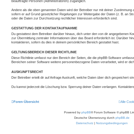
beauftragte Personen (Administratoren) zugänglich.
Andere als die oben genannten Daten wird der Betreiber nur mit deiner Zustimmung an 
sofern er auf Grund gesetzlicher Regelungen zur Weitergabe der Daten (z. B. an Stra
oder die Daten zur Durchsetzung rechtlicher Interessen erforderlich sind.
GESTATTUNG DER KONTAKTAUFNAHME
Du gestattest dem Betreiber darüber hinaus, dich unter den von dir angegebenen Kon
zur Übermittlung zentraler Informationen über das Board erforderlich ist. Darüber h
kontaktieren, sofern du dies in deinem persönlichen Bereich gestattet hast.
GELTUNGSBEREICH DIESER RICHTLINIE
Diese Richtlinie umfasst nur den Bereich der Seiten, die die phpBB-Software umfasse
Bereichen seiner Software weitere personenbezogene Daten verarbeitet, wird er dich
AUSKUNFTSRECHT
Der Betreiber erteilt dir auf Anfrage Auskunft, welche Daten über dich gespeichert sin
Du kannst jederzeit die Löschung bzw. Sperrung deiner Daten verlangen. Kontaktiere 
Foren-Übersicht
Alle Coo
Powered by
phpBB
® Forum Software © phpBB Lim
Deutsche Übersetzung durch
phpBB.de
Datenschutz
|
Nutzungsbedingungen