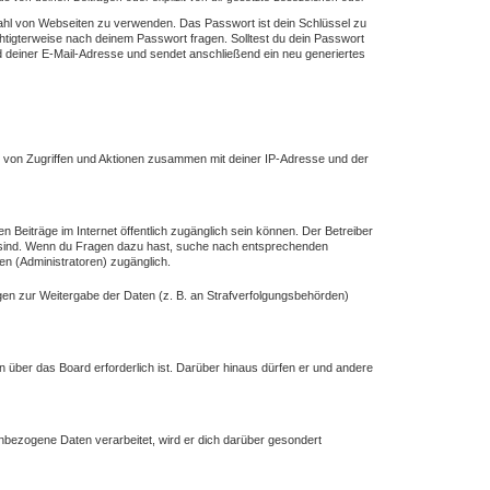
lzahl von Webseiten zu verwenden. Das Passwort ist dein Schlüssel zu
chtigterweise nach deinem Passwort fragen. Solltest du dein Passwort
deiner E-Mail-Adresse und sendet anschließend ein neu generiertes
e von Zugriffen und Aktionen zusammen mit deiner IP-Adresse und der
n Beiträge im Internet öffentlich zugänglich sein können. Der Betreiber
ich sind. Wenn du Fragen dazu hast, suche nach entsprechenden
en (Administratoren) zugänglich.
ngen zur Weitergabe der Daten (z. B. an Strafverfolgungsbehörden)
n über das Board erforderlich ist. Darüber hinaus dürfen er und andere
enbezogene Daten verarbeitet, wird er dich darüber gesondert