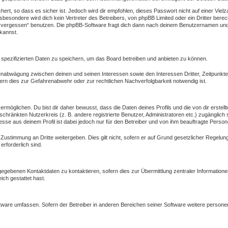
ert, so dass es sicher ist. Jedoch wird dir empfohlen, dieses Passwort nicht auf einer Vie
besondere wird dich kein Vertreter des Betreibers, von phpBB Limited oder ein Dritter bere
 vergessen“ benutzen. Die phpBB-Software fragt dich dann nach deinem Benutzernamen und 
kannst.
 spezifizierten Daten zu speichern, um das Board betreiben und anbieten zu können.
ssenabwägung zwischen deinen und seinen Interessen sowie den Interessen Dritter, Zeitpunkt
rn dies zur Gefahrenabwehr oder zur rechtlichen Nachverfolgbarkeit notwendig ist.
öglichen. Du bist dir daher bewusst, dass die Daten deines Profils und die von dir erstellte
eschränkten Nutzerkreis (z. B. andere registrierte Benutzer, Administratoren etc.) zugängl
esse aus deinem Profil ist dabei jedoch nur für den Betreiber und von ihm beauftragte Person
 Zustimmung an Dritte weitergeben. Dies gilt nicht, sofern er auf Grund gesetzlicher Regelu
erforderlich sind.
gegebenen Kontaktdaten zu kontaktieren, sofern dies zur Übermittlung zentraler Informatione
ich gestattet hast.
oftware umfassen. Sofern der Betreiber in anderen Bereichen seiner Software weitere person