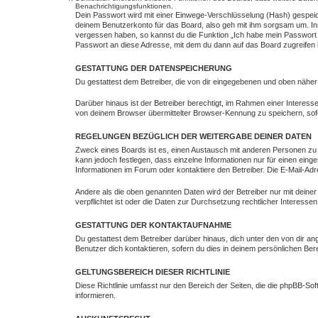
Benachrichtigungsfunktionen.
Dein Passwort wird mit einer Einwege-Verschlüsselung (Hash) gespeich
deinem Benutzerkonto für das Board, also geh mit ihm sorgsam um. Ins
vergessen haben, so kannst du die Funktion „Ich habe mein Passwort
Passwort an diese Adresse, mit dem du dann auf das Board zugreifen 
GESTATTUNG DER DATENSPEICHERUNG
Du gestattest dem Betreiber, die von dir eingegebenen und oben näher
Darüber hinaus ist der Betreiber berechtigt, im Rahmen einer Intere
von deinem Browser übermittelter Browser-Kennung zu speichern, sofe
REGELUNGEN BEZÜGLICH DER WEITERGABE DEINER DATEN
Zweck eines Boards ist es, einen Austausch mit anderen Personen zu erm
kann jedoch festlegen, dass einzelne Informationen nur für einen eing
Informationen im Forum oder kontaktiere den Betreiber. Die E-Mail-Adr
Andere als die oben genannten Daten wird der Betreiber nur mit deiner
verpflichtet ist oder die Daten zur Durchsetzung rechtlicher Interessen 
GESTATTUNG DER KONTAKTAUFNAHME
Du gestattest dem Betreiber darüber hinaus, dich unter den von dir an
Benutzer dich kontaktieren, sofern du dies in deinem persönlichen Bere
GELTUNGSBEREICH DIESER RICHTLINIE
Diese Richtlinie umfasst nur den Bereich der Seiten, die die phpBB-S
informieren.