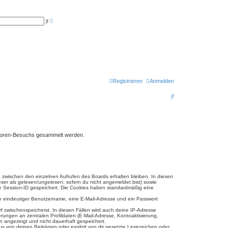
E
S
r
u
w
c
e
h
i
e
t
e
r
t
e
S
u
Registrieren
Anmelden
c
h
S
e
u
c
h
es Foren-Besuchs gesammelt werden.
e
e zwischen den einzelnen Aufrufen des Boards erhalten bleiben. In diesen
eser als gelesen/ungelesen; sofern du nicht angemeldet bist) sowie
ine Session-ID gespeichert. Die Cookies haben standardmäßig eine
ein eindeutiger Benutzername, eine E-Mail-Adresse und ein Passwort
rf zwischenspeicherst. In diesen Fällen wird auch deine IP-Adresse
ungen an zentralen Profildaten (E-Mail-Adresse, Kontoaktivierung,
n angezeigt und nicht dauerhaft gespeichert.
s von deinen Beiträgen oder explizit von dir gesetzte Lesezeichen oder