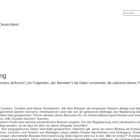
 Deutschland
ung
ht.4fansites.de/forum“) (im Folgenden „der Betreiber“) die Daten verwendet, die während dein
ookies. Cookies sind kleine Textdateien, die dein Browser als temporäre Dateien ablegt und di
 zugeordnet werden können), Informationen über die von dir gelesenen Beiträge (zur Markierung di
det bist) gespeichert. Ferner werden deine Benutzer-ID, ein Authentifizierungsschlüssel und e
ion „Alle Cookies löschen“ löschen.
 deinem Profil oder deinem persönlichem Bereich angibst. Für die Registrierung sind mindestens 
t wurden, so ist dies für dich vor deren Eingabe ersichtlich.
ie dort eingegebenen Daten ebenfalls gespeichert. Gleiches gilt, wenn du einen Beitrag als Entwu
ichert: Löschen und Ändern von Beiträgen (dazu zählen Private Nachrichten und Umfragen), Änder
wser übermittelte Browser-Kennzeichnung (User Agent) wird nur in der „Wer ist online?“-Funktio
en gespeichert werden. Dazu gehören dein Abstimmungsverhalten bei Umfragen, der Gelesen-Statu