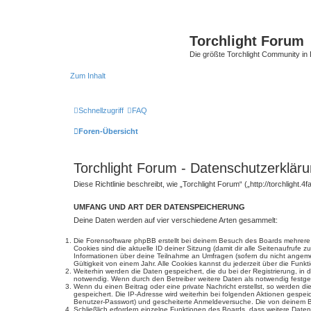
Torchlight Forum
Die größte Torchlight Community in
Zum Inhalt
Schnellzugriff
FAQ
Foren-Übersicht
Torchlight Forum - Datenschutzerklär
Diese Richtlinie beschreibt, wie „Torchlight Forum“ („http://torchlig
UMFANG UND ART DER DATENSPEICHERUNG
Deine Daten werden auf vier verschiedene Arten gesammelt:
Die Forensoftware phpBB erstellt bei deinem Besuch des Boards mehrere C
Cookies sind die aktuelle ID deiner Sitzung (damit dir alle Seitenaufrufe
Informationen über deine Teilnahme an Umfragen (sofern du nicht angemel
Gültigkeit von einem Jahr. Alle Cookies kannst du jederzeit über die Funkt
Weiterhin werden die Daten gespeichert, die du bei der Registrierung, in
notwendig. Wenn durch den Betreiber weitere Daten als notwendig festgeleg
Wenn du einen Beitrag oder eine private Nachricht erstellst, so werden d
gespeichert. Die IP-Adresse wird weiterhin bei folgenden Aktionen gespe
Benutzer-Passwort) und gescheiterte Anmeldeversuche. Die von deinem Bro
Schließlich erfordern einzelne Funktionen des Boards, dass weitere Dat