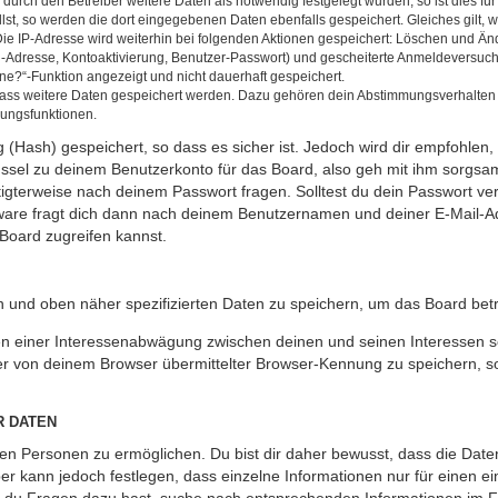
rch den Betreiber weitere Daten als notwendig festgelegt wurden, so ist dies für 
llst, so werden die dort eingegebenen Daten ebenfalls gespeichert. Gleiches gilt, 
Die IP-Adresse wird weiterhin bei folgenden Aktionen gespeichert: Löschen und Än
l-Adresse, Kontoaktivierung, Benutzer-Passwort) und gescheiterte Anmeldeversuch
ine?“-Funktion angezeigt und nicht dauerhaft gespeichert.
 dass weitere Daten gespeichert werden. Dazu gehören dein Abstimmungsverhalten
gungsfunktionen.
(Hash) gespeichert, so dass es sicher ist. Jedoch wird dir empfohlen, 
ssel zu deinem Benutzerkonto für das Board, also geh mit ihm sorgsam
htigterweise nach deinem Passwort fragen. Solltest du dein Passwort v
are fragt dich dann nach deinem Benutzernamen und deiner E-Mail-Ad
Board zugreifen kannst.
en und oben näher spezifizierten Daten zu speichern, um das Board bet
en einer Interessenabwägung zwischen deinen und seinen Interessen sow
r von deinem Browser übermittelter Browser-Kennung zu speichern, so
R DATEN
n Personen zu ermöglichen. Du bist dir daher bewusst, dass die Daten d
ber kann jedoch festlegen, dass einzelne Informationen nur für einen ei