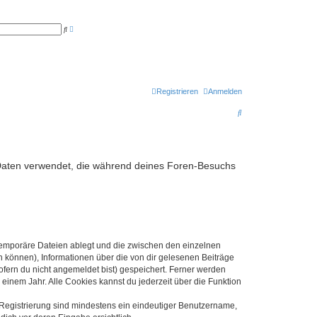
E
S
r
u
w
c
e
h
i
e
t
e
r
t
Registrieren
Anmelden
e
S
S
u
c
u
h
e
c
h
die Daten verwendet, die während deines Foren-Besuchs
e
 temporäre Dateien ablegt und die zwischen den einzelnen
en können), Informationen über die von dir gelesenen Beiträge
ofern du nicht angemeldet bist) gespeichert. Ferner werden
einem Jahr. Alle Cookies kannst du jederzeit über die Funktion
e Registrierung sind mindestens ein eindeutiger Benutzername,