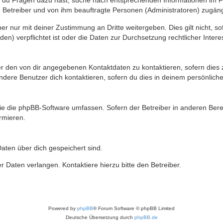
n du Fragen dazu hast, suche nach entsprechenden Informationen im Fo
n Betreiber und von ihm beauftragte Personen (Administratoren) zugäng
r nur mit deiner Zustimmung an Dritte weitergeben. Dies gilt nicht, s
n) verpflichtet ist oder die Daten zur Durchsetzung rechtlicher Interes
er den von dir angegebenen Kontaktdaten zu kontaktieren, sofern dies 
andere Benutzer dich kontaktieren, sofern du dies in deinem persönliche
, die die phpBB-Software umfassen. Sofern der Betreiber in anderen Be
ormieren.
 Daten über dich gespeichert sind.
 Daten verlangen. Kontaktiere hierzu bitte den Betreiber.
Powered by
phpBB
® Forum Software © phpBB Limited
Deutsche Übersetzung durch
phpBB.de