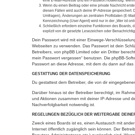
eine E-Mail-Adresse und ein Passwort notwendig. Wenn du
Wenn du einen Beitrag oder eine private Nachricht erste
diesen Fällen wird auch deine IP-Adresse gespeichert. 
Umfragen), Änderungen an zentralen Profildaten (E-Mai
Kennzeichnung (User Agent) wird nur in der „Wer ist onl
Schließlich erfordern einzelne Funktionen des Boards,
explizit von dir gesetzte Lesezeichen oder Benachrichti
Dein Passwort wird mit einer Einwege-Verschlüsselung 
Webseiten zu verwenden. Das Passwort ist dein Schlü
Betreibers, von phpBB Limited oder ein Dritter berec
mein Passwort vergessen“ benutzen. Die phpBB-Softw
Passwort an diese Adresse, mit dem du dann auf das 
GESTATTUNG DER DATENSPEICHERUNG
Du gestattest dem Betreiber, die von dir eingegeben
Darüber hinaus ist der Betreiber berechtigt, im Rahm
und Aktionen zusammen mit deiner IP-Adresse und de
Nachverfolgbarkeit notwendig ist.
REGELUNGEN BEZÜGLICH DER WEITERGABE DEINE
Zweck eines Boards ist es, einen Austausch mit andere
Internet öffentlich zugänglich sein können. Der Betrei