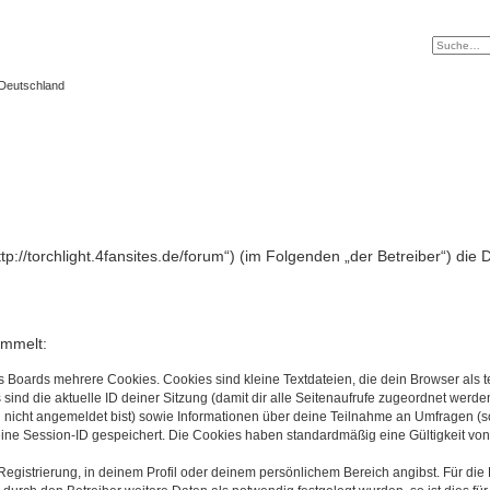
 Deutschland
„http://torchlight.4fansites.de/forum“) (im Folgenden „der Betreiber“) 
ammelt:
s Boards mehrere Cookies. Cookies sind kleine Textdateien, die dein Browser als
 sind die aktuelle ID deiner Sitzung (damit dir alle Seitenaufrufe zugeordnet werd
u nicht angemeldet bist) sowie Informationen über deine Teilnahme an Umfragen (s
eine Session-ID gespeichert. Die Cookies haben standardmäßig eine Gültigkeit von 
Registrierung, in deinem Profil oder deinem persönlichem Bereich angibst. Für di