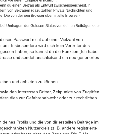
dich vor deren Eingabe ersichtlich.
wenn du einen Beitrag als Entwurf zwischenspeicherst. In
dern von Beiträgen (dazu zählen Private Nachrichten und
e. Die von deinem Browser übermittelte Browser-
 bei Umfragen, der Gelesen-Status von deinen Beiträgen oder
dieses Passwort nicht auf einer Vielzahl von
 um. Insbesondere wird dich kein Vertreter des
ergessen haben, so kannst du die Funktion „Ich habe
resse und sendet anschließend ein neu generiertes
reiben und anbieten zu können.
ie den Interessen Dritter, Zeitpunkte von Zugriffen
fern dies zur Gefahrenabwehr oder zur rechtlichen
eines Profils und die von dir erstellten Beiträge im
ngeschränkten Nutzerkreis (z. B. andere registrierte