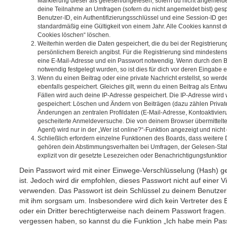
Markierung dieser als gelesen/ungelesen; sofern du nicht angemeldet
deine Teilnahme an Umfragen (sofern du nicht angemeldet bist) ges
Benutzer-ID, ein Authentifizierungsschlüssel und eine Session-ID g
standardmäßig eine Gültigkeit von einem Jahr. Alle Cookies kannst du
Cookies löschen“ löschen.
Weiterhin werden die Daten gespeichert, die du bei der Registrierun
persönlichem Bereich angibst. Für die Registrierung sind mindesten
eine E-Mail-Adresse und ein Passwort notwendig. Wenn durch den Be
notwendig festgelegt wurden, so ist dies für dich vor deren Eingabe er
Wenn du einen Beitrag oder eine private Nachricht erstellst, so wer
ebenfalls gespeichert. Gleiches gilt, wenn du einen Beitrag als Entw
Fällen wird auch deine IP-Adresse gespeichert. Die IP-Adresse wird 
gespeichert: Löschen und Ändern von Beiträgen (dazu zählen Privat
Änderungen an zentralen Profildaten (E-Mail-Adresse, Kontoaktivier
gescheiterte Anmeldeversuche. Die von deinem Browser übermittel
Agent) wird nur in der „Wer ist online?“-Funktion angezeigt und nicht
Schließlich erfordern einzelne Funktionen des Boards, dass weitere
gehören dein Abstimmungsverhalten bei Umfragen, der Gelesen-Stat
explizit von dir gesetzte Lesezeichen oder Benachrichtigungsfunktio
Dein Passwort wird mit einer Einwege-Verschlüsselung (Hash) ge
ist. Jedoch wird dir empfohlen, dieses Passwort nicht auf einer 
verwenden. Das Passwort ist dein Schlüssel zu deinem Benutzer
mit ihm sorgsam um. Insbesondere wird dich kein Vertreter des 
oder ein Dritter berechtigterweise nach deinem Passwort fragen.
vergessen haben, so kannst du die Funktion „Ich habe mein Pas