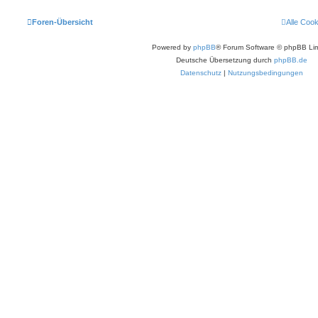
Foren-Übersicht
Alle Coo
Powered by
phpBB
® Forum Software © phpBB Lim
Deutsche Übersetzung durch
phpBB.de
Datenschutz
|
Nutzungsbedingungen