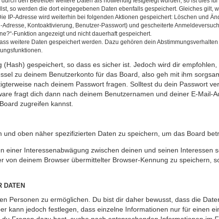
rch den Betreiber weitere Daten als notwendig festgelegt wurden, so ist dies für 
llst, so werden die dort eingegebenen Daten ebenfalls gespeichert. Gleiches gilt, 
Die IP-Adresse wird weiterhin bei folgenden Aktionen gespeichert: Löschen und Än
l-Adresse, Kontoaktivierung, Benutzer-Passwort) und gescheiterte Anmeldeversuch
ine?“-Funktion angezeigt und nicht dauerhaft gespeichert.
 dass weitere Daten gespeichert werden. Dazu gehören dein Abstimmungsverhalten
gungsfunktionen.
(Hash) gespeichert, so dass es sicher ist. Jedoch wird dir empfohlen, 
ssel zu deinem Benutzerkonto für das Board, also geh mit ihm sorgsam
htigterweise nach deinem Passwort fragen. Solltest du dein Passwort v
are fragt dich dann nach deinem Benutzernamen und deiner E-Mail-Ad
Board zugreifen kannst.
en und oben näher spezifizierten Daten zu speichern, um das Board bet
en einer Interessenabwägung zwischen deinen und seinen Interessen sow
r von deinem Browser übermittelter Browser-Kennung zu speichern, so
R DATEN
n Personen zu ermöglichen. Du bist dir daher bewusst, dass die Daten d
ber kann jedoch festlegen, dass einzelne Informationen nur für einen ei