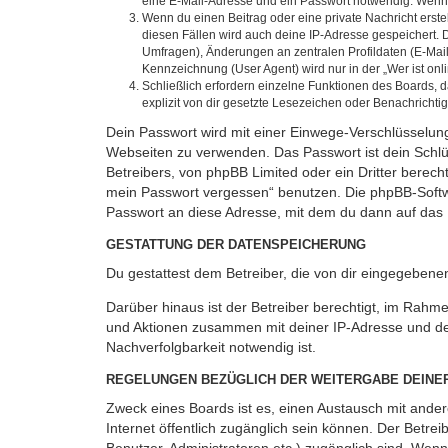
eine E-Mail-Adresse und ein Passwort notwendig. Wenn du
Wenn du einen Beitrag oder eine private Nachricht erste
diesen Fällen wird auch deine IP-Adresse gespeichert. 
Umfragen), Änderungen an zentralen Profildaten (E-Mai
Kennzeichnung (User Agent) wird nur in der „Wer ist onl
Schließlich erfordern einzelne Funktionen des Boards,
explizit von dir gesetzte Lesezeichen oder Benachrichti
Dein Passwort wird mit einer Einwege-Verschlüsselung 
Webseiten zu verwenden. Das Passwort ist dein Schlü
Betreibers, von phpBB Limited oder ein Dritter berec
mein Passwort vergessen“ benutzen. Die phpBB-Softw
Passwort an diese Adresse, mit dem du dann auf das 
GESTATTUNG DER DATENSPEICHERUNG
Du gestattest dem Betreiber, die von dir eingegeben
Darüber hinaus ist der Betreiber berechtigt, im Rahm
und Aktionen zusammen mit deiner IP-Adresse und de
Nachverfolgbarkeit notwendig ist.
REGELUNGEN BEZÜGLICH DER WEITERGABE DEINE
Zweck eines Boards ist es, einen Austausch mit andere
Internet öffentlich zugänglich sein können. Der Betrei