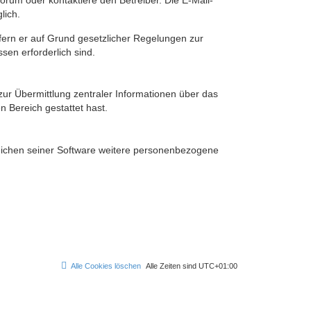
rum oder kontaktiere den Betreiber. Die E-Mail-
lich.
ofern er auf Grund gesetzlicher Regelungen zur
sen erforderlich sind.
zur Übermittlung zentraler Informationen über das
n Bereich gestattet hast.
reichen seiner Software weitere personenbezogene
Alle Cookies löschen
Alle Zeiten sind
UTC+01:00