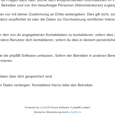
n du Fragen dazu hast, suche nach entsprechenden Informationen im Fo
n Betreiber und von ihm beauftragte Personen (Administratoren) zugäng
r nur mit deiner Zustimmung an Dritte weitergeben. Dies gilt nicht, s
n) verpflichtet ist oder die Daten zur Durchsetzung rechtlicher Interes
er den von dir angegebenen Kontaktdaten zu kontaktieren, sofern dies 
andere Benutzer dich kontaktieren, sofern du dies in deinem persönliche
, die die phpBB-Software umfassen. Sofern der Betreiber in anderen Be
ormieren.
 Daten über dich gespeichert sind.
 Daten verlangen. Kontaktiere hierzu bitte den Betreiber.
Powered by
phpBB
® Forum Software © phpBB Limited
Deutsche Übersetzung durch
phpBB.de