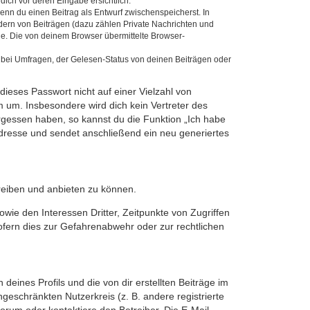
dich vor deren Eingabe ersichtlich.
wenn du einen Beitrag als Entwurf zwischenspeicherst. In
dern von Beiträgen (dazu zählen Private Nachrichten und
e. Die von deinem Browser übermittelte Browser-
 bei Umfragen, der Gelesen-Status von deinen Beiträgen oder
dieses Passwort nicht auf einer Vielzahl von
 um. Insbesondere wird dich kein Vertreter des
ergessen haben, so kannst du die Funktion „Ich habe
resse und sendet anschließend ein neu generiertes
reiben und anbieten zu können.
ie den Interessen Dritter, Zeitpunkte von Zugriffen
fern dies zur Gefahrenabwehr oder zur rechtlichen
eines Profils und die von dir erstellten Beiträge im
ngeschränkten Nutzerkreis (z. B. andere registrierte