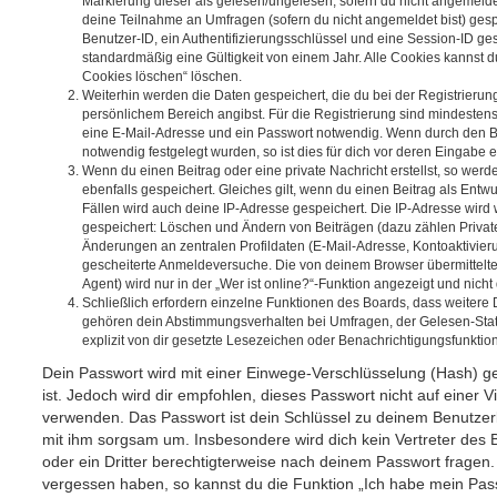
Markierung dieser als gelesen/ungelesen; sofern du nicht angemeldet
deine Teilnahme an Umfragen (sofern du nicht angemeldet bist) ges
Benutzer-ID, ein Authentifizierungsschlüssel und eine Session-ID g
standardmäßig eine Gültigkeit von einem Jahr. Alle Cookies kannst du
Cookies löschen“ löschen.
Weiterhin werden die Daten gespeichert, die du bei der Registrierun
persönlichem Bereich angibst. Für die Registrierung sind mindesten
eine E-Mail-Adresse und ein Passwort notwendig. Wenn durch den Be
notwendig festgelegt wurden, so ist dies für dich vor deren Eingabe er
Wenn du einen Beitrag oder eine private Nachricht erstellst, so wer
ebenfalls gespeichert. Gleiches gilt, wenn du einen Beitrag als Entw
Fällen wird auch deine IP-Adresse gespeichert. Die IP-Adresse wird 
gespeichert: Löschen und Ändern von Beiträgen (dazu zählen Privat
Änderungen an zentralen Profildaten (E-Mail-Adresse, Kontoaktivier
gescheiterte Anmeldeversuche. Die von deinem Browser übermittel
Agent) wird nur in der „Wer ist online?“-Funktion angezeigt und nicht
Schließlich erfordern einzelne Funktionen des Boards, dass weitere
gehören dein Abstimmungsverhalten bei Umfragen, der Gelesen-Stat
explizit von dir gesetzte Lesezeichen oder Benachrichtigungsfunktio
Dein Passwort wird mit einer Einwege-Verschlüsselung (Hash) ge
ist. Jedoch wird dir empfohlen, dieses Passwort nicht auf einer 
verwenden. Das Passwort ist dein Schlüssel zu deinem Benutzer
mit ihm sorgsam um. Insbesondere wird dich kein Vertreter des 
oder ein Dritter berechtigterweise nach deinem Passwort fragen.
vergessen haben, so kannst du die Funktion „Ich habe mein Pas