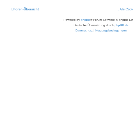
Foren-Übersicht
Alle Coo
Powered by
phpBB
® Forum Software © phpBB Lim
Deutsche Übersetzung durch
phpBB.de
Datenschutz
|
Nutzungsbedingungen