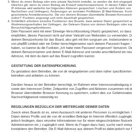
Wenn du einen Beitrag oder eine private Nachricht erstellst, so werden die dort eingeg
Gleiches gilt, wenn du einen Beitrag als Entwurf zwischenspeicherst. In diesen Fällen wi
IP-Adresse wird weiterhin bei folgenden Aktionen gespeichert: Löschen und Ändern von 
Nachrichten und Umfragen), Änderungen an zentralen Profildaten (E-Mail-Adresse, Kont
gescheiterte Anmeldeversuche. Die von deinem Browser übermittelte Browser-Kennzeichnu
online?“-Funktion angezeigt und nicht dauerhaft gespeichert.
Schließlich erfordern einzelne Funktionen des Boards, dass weitere Daten gespeichert
Abstimmungsverhalten bei Umfragen, der Gelesen-Status von deinen Beiträgen oder expl
Benachrichtigungsfunktionen.
Dein Passwort wird mit einer Einwege-Verschlüsselung (Hash) gespeichert, so dass e
empfohlen, dieses Passwort nicht auf einer Vielzahl von Webseiten zu verwenden. D
deinem Benutzerkonto für das Board, also geh mit ihm sorgsam um. Insbesondere wird
von phpBB Limited oder ein Dritter berechtigterweise nach deinem Passwort fragen. 
haben, so kannst du die Funktion „Ich habe mein Passwort vergessen“ benutzen. Di
deinem Benutzernamen und deiner E-Mail-Adresse und sendet anschließend ein neu
Adresse, mit dem du dann auf das Board zugreifen kannst.
GESTATTUNG DER DATENSPEICHERUNG
Du gestattest dem Betreiber, die von dir eingegebenen und oben näher spezifizierte
betreiben und anbieten zu können.
Darüber hinaus ist der Betreiber berechtigt, im Rahmen einer Interessenabwägung 
sowie den Interessen Dritter, Zeitpunkte von Zugriffen und Aktionen zusammen mit 
Browser übermittelter Browser-Kennung zu speichern, sofern dies zur Gefahrenabwe
Nachverfolgbarkeit notwendig ist.
REGELUNGEN BEZÜGLICH DER WEITERGABE DEINER DATEN
Zweck eines Boards ist es, einen Austausch mit anderen Personen zu ermöglichen. D
Daten deines Profils und die von dir erstellten Beiträge im Internet öffentlich zugäng
jedoch festlegen, dass einzelne Informationen nur für einen eingeschränkten Nutzerkr
Administratoren etc.) zugänglich sind. Wenn du Fragen dazu hast, suche nach ent
kontaktiere den Betreiber. Die E-Mail-Adresse aus deinem Profil ist dabei jedoch nur