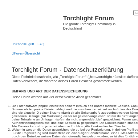
Torchlight Forum
Die größte Torchlight Community in
Deutschland
Schnellzugriff
FAQ
Foren-Übersicht
Torchlight Forum - Datenschutzerklärung
Diese Richtlinie beschreibt, wie „Torchlight Forum“ („http://torchlight.4fansites.de/fo
Daten verwendet, die während deines Foren-Besuchs gesammelt werden.
UMFANG UND ART DER DATENSPEICHERUNG
Deine Daten werden auf vier verschiedene Arten gesammelt:
Die Forensoftware phpBB erstellt bei deinem Besuch des Boards mehrere Cookies. Cookie
Browser als temporäre Dateien ablegt und die zwischen den einzelnen Aufrufen des Boar
sind die aktuelle ID deiner Sitzung (damit dir alle Seitenaufrufe zugeordnet werden könn
gelesenen Beiträge (zur Markierung dieser als gelesen/ungelesen; sofern du nicht angem
deine Teilnahme an Umfragen (sofern du nicht angemeldet bist) gespeichert. Ferner wer
Authentifizierungsschlüssel und eine Session-ID gespeichert. Die Cookies haben standar
Alle Cookies kannst du jederzeit über die Funktion „Alle Cookies löschen“ löschen.
Weiterhin werden die Daten gespeichert, die du bei der Registrierung, in deinem Profil 
Für die Registrierung sind mindestens ein eindeutiger Benutzername, eine E-Mail-Adre
durch den Betreiber weitere Daten als notwendig festgelegt wurden, so ist dies für dich v