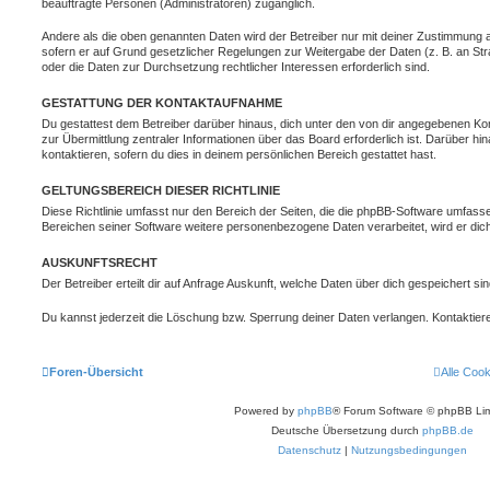
beauftragte Personen (Administratoren) zugänglich.
Andere als die oben genannten Daten wird der Betreiber nur mit deiner Zustimmung an 
sofern er auf Grund gesetzlicher Regelungen zur Weitergabe der Daten (z. B. an Stra
oder die Daten zur Durchsetzung rechtlicher Interessen erforderlich sind.
GESTATTUNG DER KONTAKTAUFNAHME
Du gestattest dem Betreiber darüber hinaus, dich unter den von dir angegebenen Kon
zur Übermittlung zentraler Informationen über das Board erforderlich ist. Darüber h
kontaktieren, sofern du dies in deinem persönlichen Bereich gestattet hast.
GELTUNGSBEREICH DIESER RICHTLINIE
Diese Richtlinie umfasst nur den Bereich der Seiten, die die phpBB-Software umfasse
Bereichen seiner Software weitere personenbezogene Daten verarbeitet, wird er dich
AUSKUNFTSRECHT
Der Betreiber erteilt dir auf Anfrage Auskunft, welche Daten über dich gespeichert sin
Du kannst jederzeit die Löschung bzw. Sperrung deiner Daten verlangen. Kontaktiere 
Foren-Übersicht
Alle Coo
Powered by
phpBB
® Forum Software © phpBB Lim
Deutsche Übersetzung durch
phpBB.de
Datenschutz
|
Nutzungsbedingungen