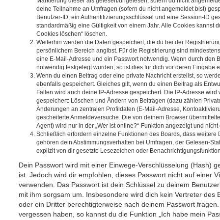
Markierung dieser als gelesen/ungelesen; sofern du nicht angemeldet
deine Teilnahme an Umfragen (sofern du nicht angemeldet bist) ges
Benutzer-ID, ein Authentifizierungsschlüssel und eine Session-ID g
standardmäßig eine Gültigkeit von einem Jahr. Alle Cookies kannst du
Cookies löschen“ löschen.
Weiterhin werden die Daten gespeichert, die du bei der Registrierun
persönlichem Bereich angibst. Für die Registrierung sind mindesten
eine E-Mail-Adresse und ein Passwort notwendig. Wenn durch den Be
notwendig festgelegt wurden, so ist dies für dich vor deren Eingabe er
Wenn du einen Beitrag oder eine private Nachricht erstellst, so wer
ebenfalls gespeichert. Gleiches gilt, wenn du einen Beitrag als Entw
Fällen wird auch deine IP-Adresse gespeichert. Die IP-Adresse wird 
gespeichert: Löschen und Ändern von Beiträgen (dazu zählen Privat
Änderungen an zentralen Profildaten (E-Mail-Adresse, Kontoaktivier
gescheiterte Anmeldeversuche. Die von deinem Browser übermittel
Agent) wird nur in der „Wer ist online?“-Funktion angezeigt und nicht
Schließlich erfordern einzelne Funktionen des Boards, dass weitere
gehören dein Abstimmungsverhalten bei Umfragen, der Gelesen-Stat
explizit von dir gesetzte Lesezeichen oder Benachrichtigungsfunktio
Dein Passwort wird mit einer Einwege-Verschlüsselung (Hash) ge
ist. Jedoch wird dir empfohlen, dieses Passwort nicht auf einer 
verwenden. Das Passwort ist dein Schlüssel zu deinem Benutzer
mit ihm sorgsam um. Insbesondere wird dich kein Vertreter des 
oder ein Dritter berechtigterweise nach deinem Passwort fragen.
vergessen haben, so kannst du die Funktion „Ich habe mein Pas