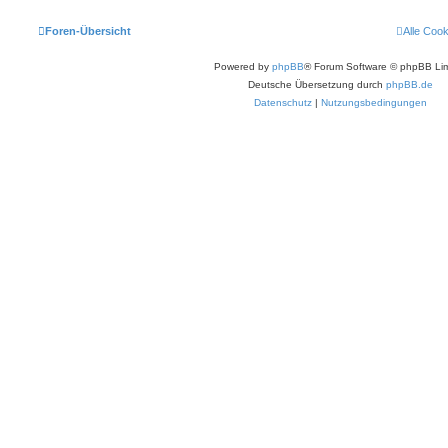
Foren-Übersicht
Alle Coo
Powered by
phpBB
® Forum Software © phpBB Lim
Deutsche Übersetzung durch
phpBB.de
Datenschutz
|
Nutzungsbedingungen