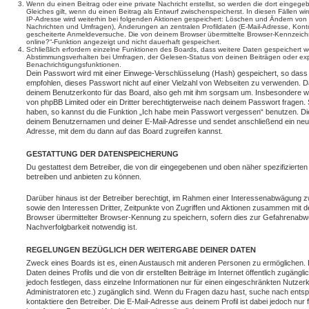
Wenn du einen Beitrag oder eine private Nachricht erstellst, so werden die dort eingeg
Gleiches gilt, wenn du einen Beitrag als Entwurf zwischenspeicherst. In diesen Fällen wi
IP-Adresse wird weiterhin bei folgenden Aktionen gespeichert: Löschen und Ändern von 
Nachrichten und Umfragen), Änderungen an zentralen Profildaten (E-Mail-Adresse, Kont
gescheiterte Anmeldeversuche. Die von deinem Browser übermittelte Browser-Kennzeichnu
online?“-Funktion angezeigt und nicht dauerhaft gespeichert.
Schließlich erfordern einzelne Funktionen des Boards, dass weitere Daten gespeichert
Abstimmungsverhalten bei Umfragen, der Gelesen-Status von deinen Beiträgen oder expl
Benachrichtigungsfunktionen.
Dein Passwort wird mit einer Einwege-Verschlüsselung (Hash) gespeichert, so dass e
empfohlen, dieses Passwort nicht auf einer Vielzahl von Webseiten zu verwenden. D
deinem Benutzerkonto für das Board, also geh mit ihm sorgsam um. Insbesondere wird
von phpBB Limited oder ein Dritter berechtigterweise nach deinem Passwort fragen. 
haben, so kannst du die Funktion „Ich habe mein Passwort vergessen“ benutzen. Di
deinem Benutzernamen und deiner E-Mail-Adresse und sendet anschließend ein neu
Adresse, mit dem du dann auf das Board zugreifen kannst.
GESTATTUNG DER DATENSPEICHERUNG
Du gestattest dem Betreiber, die von dir eingegebenen und oben näher spezifizierte
betreiben und anbieten zu können.
Darüber hinaus ist der Betreiber berechtigt, im Rahmen einer Interessenabwägung 
sowie den Interessen Dritter, Zeitpunkte von Zugriffen und Aktionen zusammen mit 
Browser übermittelter Browser-Kennung zu speichern, sofern dies zur Gefahrenabwe
Nachverfolgbarkeit notwendig ist.
REGELUNGEN BEZÜGLICH DER WEITERGABE DEINER DATEN
Zweck eines Boards ist es, einen Austausch mit anderen Personen zu ermöglichen. D
Daten deines Profils und die von dir erstellten Beiträge im Internet öffentlich zugäng
jedoch festlegen, dass einzelne Informationen nur für einen eingeschränkten Nutzerkr
Administratoren etc.) zugänglich sind. Wenn du Fragen dazu hast, suche nach ent
kontaktiere den Betreiber. Die E-Mail-Adresse aus deinem Profil ist dabei jedoch nur