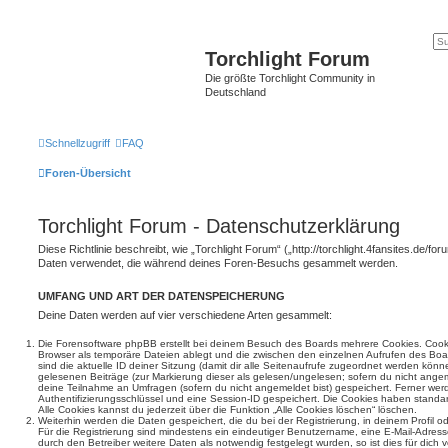
Torchlight Forum
Die größte Torchlight Community in
Deutschland
Schnellzugriff
FAQ
Foren-Übersicht
Torchlight Forum - Datenschutzerklärung
Diese Richtlinie beschreibt, wie „Torchlight Forum“ („http://torchlight.4fansites.de/fo
Daten verwendet, die während deines Foren-Besuchs gesammelt werden.
UMFANG UND ART DER DATENSPEICHERUNG
Deine Daten werden auf vier verschiedene Arten gesammelt:
Die Forensoftware phpBB erstellt bei deinem Besuch des Boards mehrere Cookies. Cookie
Browser als temporäre Dateien ablegt und die zwischen den einzelnen Aufrufen des Boar
sind die aktuelle ID deiner Sitzung (damit dir alle Seitenaufrufe zugeordnet werden könn
gelesenen Beiträge (zur Markierung dieser als gelesen/ungelesen; sofern du nicht angem
deine Teilnahme an Umfragen (sofern du nicht angemeldet bist) gespeichert. Ferner wer
Authentifizierungsschlüssel und eine Session-ID gespeichert. Die Cookies haben standar
Alle Cookies kannst du jederzeit über die Funktion „Alle Cookies löschen“ löschen.
Weiterhin werden die Daten gespeichert, die du bei der Registrierung, in deinem Profil 
Für die Registrierung sind mindestens ein eindeutiger Benutzername, eine E-Mail-Adre
durch den Betreiber weitere Daten als notwendig festgelegt wurden, so ist dies für dich v