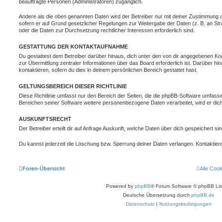
beauftragte Personen (Administratoren) zugänglich.
Andere als die oben genannten Daten wird der Betreiber nur mit deiner Zustimmung an 
sofern er auf Grund gesetzlicher Regelungen zur Weitergabe der Daten (z. B. an Stra
oder die Daten zur Durchsetzung rechtlicher Interessen erforderlich sind.
GESTATTUNG DER KONTAKTAUFNAHME
Du gestattest dem Betreiber darüber hinaus, dich unter den von dir angegebenen Kon
zur Übermittlung zentraler Informationen über das Board erforderlich ist. Darüber h
kontaktieren, sofern du dies in deinem persönlichen Bereich gestattet hast.
GELTUNGSBEREICH DIESER RICHTLINIE
Diese Richtlinie umfasst nur den Bereich der Seiten, die die phpBB-Software umfasse
Bereichen seiner Software weitere personenbezogene Daten verarbeitet, wird er dich
AUSKUNFTSRECHT
Der Betreiber erteilt dir auf Anfrage Auskunft, welche Daten über dich gespeichert sin
Du kannst jederzeit die Löschung bzw. Sperrung deiner Daten verlangen. Kontaktiere 
Foren-Übersicht
Alle Coo
Powered by
phpBB
® Forum Software © phpBB Lim
Deutsche Übersetzung durch
phpBB.de
Datenschutz
|
Nutzungsbedingungen