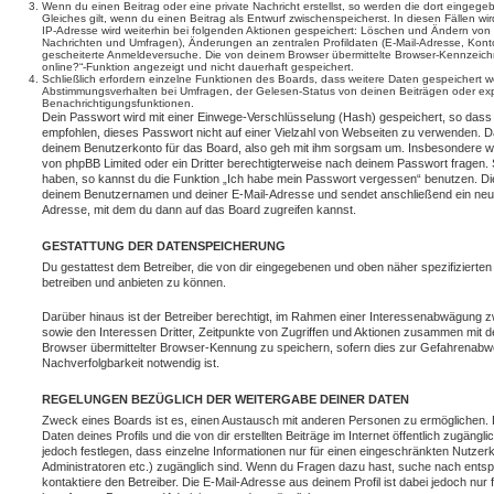
Wenn du einen Beitrag oder eine private Nachricht erstellst, so werden die dort eingeg
Gleiches gilt, wenn du einen Beitrag als Entwurf zwischenspeicherst. In diesen Fällen wi
IP-Adresse wird weiterhin bei folgenden Aktionen gespeichert: Löschen und Ändern von 
Nachrichten und Umfragen), Änderungen an zentralen Profildaten (E-Mail-Adresse, Kont
gescheiterte Anmeldeversuche. Die von deinem Browser übermittelte Browser-Kennzeichnu
online?“-Funktion angezeigt und nicht dauerhaft gespeichert.
Schließlich erfordern einzelne Funktionen des Boards, dass weitere Daten gespeichert
Abstimmungsverhalten bei Umfragen, der Gelesen-Status von deinen Beiträgen oder expl
Benachrichtigungsfunktionen.
Dein Passwort wird mit einer Einwege-Verschlüsselung (Hash) gespeichert, so dass e
empfohlen, dieses Passwort nicht auf einer Vielzahl von Webseiten zu verwenden. D
deinem Benutzerkonto für das Board, also geh mit ihm sorgsam um. Insbesondere wird
von phpBB Limited oder ein Dritter berechtigterweise nach deinem Passwort fragen. 
haben, so kannst du die Funktion „Ich habe mein Passwort vergessen“ benutzen. Di
deinem Benutzernamen und deiner E-Mail-Adresse und sendet anschließend ein neu
Adresse, mit dem du dann auf das Board zugreifen kannst.
GESTATTUNG DER DATENSPEICHERUNG
Du gestattest dem Betreiber, die von dir eingegebenen und oben näher spezifizierte
betreiben und anbieten zu können.
Darüber hinaus ist der Betreiber berechtigt, im Rahmen einer Interessenabwägung 
sowie den Interessen Dritter, Zeitpunkte von Zugriffen und Aktionen zusammen mit 
Browser übermittelter Browser-Kennung zu speichern, sofern dies zur Gefahrenabwe
Nachverfolgbarkeit notwendig ist.
REGELUNGEN BEZÜGLICH DER WEITERGABE DEINER DATEN
Zweck eines Boards ist es, einen Austausch mit anderen Personen zu ermöglichen. D
Daten deines Profils und die von dir erstellten Beiträge im Internet öffentlich zugäng
jedoch festlegen, dass einzelne Informationen nur für einen eingeschränkten Nutzerkr
Administratoren etc.) zugänglich sind. Wenn du Fragen dazu hast, suche nach ent
kontaktiere den Betreiber. Die E-Mail-Adresse aus deinem Profil ist dabei jedoch nur