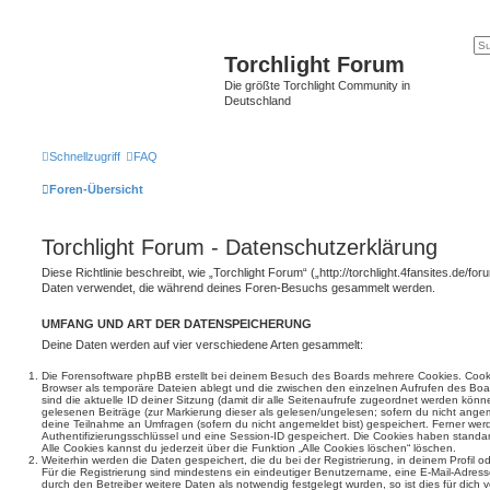
Torchlight Forum
Die größte Torchlight Community in
Deutschland
Schnellzugriff
FAQ
Foren-Übersicht
Torchlight Forum - Datenschutzerklärung
Diese Richtlinie beschreibt, wie „Torchlight Forum“ („http://torchlight.4fansites.de/fo
Daten verwendet, die während deines Foren-Besuchs gesammelt werden.
UMFANG UND ART DER DATENSPEICHERUNG
Deine Daten werden auf vier verschiedene Arten gesammelt:
Die Forensoftware phpBB erstellt bei deinem Besuch des Boards mehrere Cookies. Cookie
Browser als temporäre Dateien ablegt und die zwischen den einzelnen Aufrufen des Boar
sind die aktuelle ID deiner Sitzung (damit dir alle Seitenaufrufe zugeordnet werden könn
gelesenen Beiträge (zur Markierung dieser als gelesen/ungelesen; sofern du nicht angem
deine Teilnahme an Umfragen (sofern du nicht angemeldet bist) gespeichert. Ferner wer
Authentifizierungsschlüssel und eine Session-ID gespeichert. Die Cookies haben standar
Alle Cookies kannst du jederzeit über die Funktion „Alle Cookies löschen“ löschen.
Weiterhin werden die Daten gespeichert, die du bei der Registrierung, in deinem Profil 
Für die Registrierung sind mindestens ein eindeutiger Benutzername, eine E-Mail-Adre
durch den Betreiber weitere Daten als notwendig festgelegt wurden, so ist dies für dich v