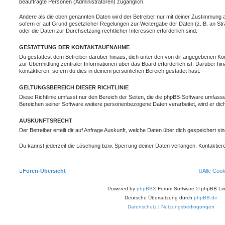
beauftragte Personen (Administratoren) zugänglich.
Andere als die oben genannten Daten wird der Betreiber nur mit deiner Zustimmung an 
sofern er auf Grund gesetzlicher Regelungen zur Weitergabe der Daten (z. B. an Stra
oder die Daten zur Durchsetzung rechtlicher Interessen erforderlich sind.
GESTATTUNG DER KONTAKTAUFNAHME
Du gestattest dem Betreiber darüber hinaus, dich unter den von dir angegebenen Kon
zur Übermittlung zentraler Informationen über das Board erforderlich ist. Darüber h
kontaktieren, sofern du dies in deinem persönlichen Bereich gestattet hast.
GELTUNGSBEREICH DIESER RICHTLINIE
Diese Richtlinie umfasst nur den Bereich der Seiten, die die phpBB-Software umfasse
Bereichen seiner Software weitere personenbezogene Daten verarbeitet, wird er dich
AUSKUNFTSRECHT
Der Betreiber erteilt dir auf Anfrage Auskunft, welche Daten über dich gespeichert sin
Du kannst jederzeit die Löschung bzw. Sperrung deiner Daten verlangen. Kontaktiere 
Foren-Übersicht
Alle Coo
Powered by
phpBB
® Forum Software © phpBB Lim
Deutsche Übersetzung durch
phpBB.de
Datenschutz
|
Nutzungsbedingungen