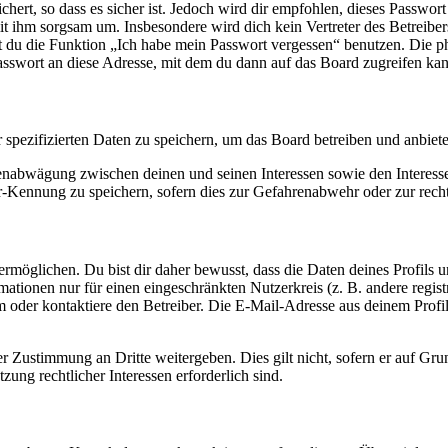
ert, so dass es sicher ist. Jedoch wird dir empfohlen, dieses Passwor
it ihm sorgsam um. Insbesondere wird dich kein Vertreter des Betreibe
nst du die Funktion „Ich habe mein Passwort vergessen“ benutzen. Di
asswort an diese Adresse, mit dem du dann auf das Board zugreifen kan
r spezifizierten Daten zu speichern, um das Board betreiben und anbiet
ssenabwägung zwischen deinen und seinen Interessen sowie den Interes
-Kennung zu speichern, sofern dies zur Gefahrenabwehr oder zur recht
möglichen. Du bist dir daher bewusst, dass die Daten deines Profils und
mationen nur für einen eingeschränkten Nutzerkreis (z. B. andere regist
oder kontaktiere den Betreiber. Die E-Mail-Adresse aus deinem Profil 
r Zustimmung an Dritte weitergeben. Dies gilt nicht, sofern er auf Gr
zung rechtlicher Interessen erforderlich sind.