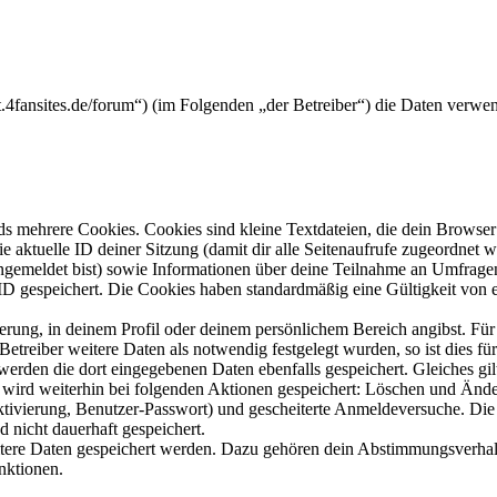
ight.4fansites.de/forum“) (im Folgenden „der Betreiber“) die Daten ve
s mehrere Cookies. Cookies sind kleine Textdateien, die dein Browser 
ie aktuelle ID deiner Sitzung (damit dir alle Seitenaufrufe zugeordnet
angemeldet bist) sowie Informationen über deine Teilnahme an Umfragen
ID gespeichert. Die Cookies haben standardmäßig eine Gültigkeit von e
ierung, in deinem Profil oder deinem persönlichem Bereich angibst. Für
reiber weitere Daten als notwendig festgelegt wurden, so ist dies für 
 werden die dort eingegebenen Daten ebenfalls gespeichert. Gleiches gi
e wird weiterhin bei folgenden Aktionen gespeichert: Löschen und Änd
ktivierung, Benutzer-Passwort) und gescheiterte Anmeldeversuche. D
d nicht dauerhaft gespeichert.
eitere Daten gespeichert werden. Dazu gehören dein Abstimmungsverhal
nktionen.