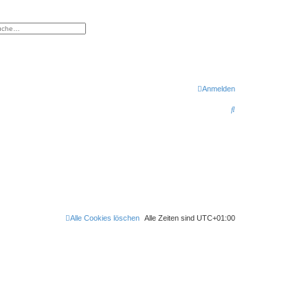
eiterte Suche
Anmelden
S
u
c
h
e
Alle Cookies löschen
Alle Zeiten sind
UTC+01:00