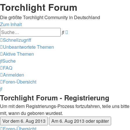
Torchlight Forum
Die größte Torchlight Community in Deutschland
Zum Inhalt
Erweiterte
Suche
Suche
Schnellzugriff
Unbeantwortete Themen
Aktive Themen
Suche
FAQ
Anmelden
Foren-Übersicht
Suche
Torchlight Forum - Registrierung
Um mit dem Registrierungs-Prozess fortzufahren, teile uns bitte
mit, wann du geboren wurdest.
Foren-Übersicht