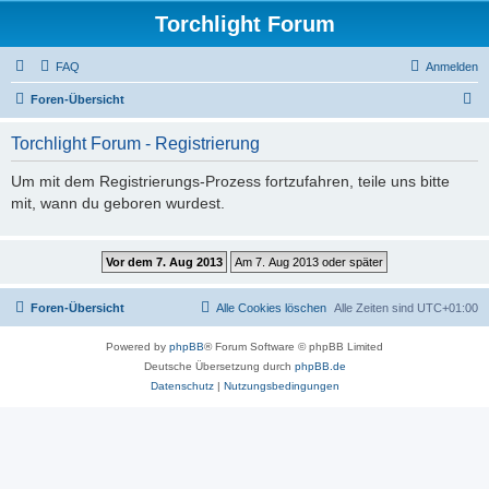
Torchlight Forum
FAQ
Anmelden
S
Foren-Übersicht
u
Torchlight Forum - Registrierung
c
h
Um mit dem Registrierungs-Prozess fortzufahren, teile uns bitte
mit, wann du geboren wurdest.
e
Foren-Übersicht
Alle Cookies löschen
Alle Zeiten sind
UTC+01:00
Powered by
phpBB
® Forum Software © phpBB Limited
Deutsche Übersetzung durch
phpBB.de
Datenschutz
|
Nutzungsbedingungen