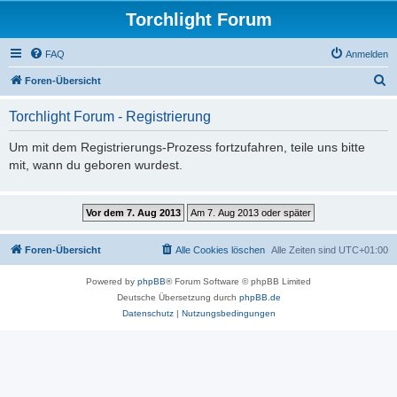
Torchlight Forum
FAQ
Anmelden
S
Foren-Übersicht
u
Torchlight Forum - Registrierung
c
h
Um mit dem Registrierungs-Prozess fortzufahren, teile uns bitte
mit, wann du geboren wurdest.
e
Foren-Übersicht
Alle Cookies löschen
Alle Zeiten sind
UTC+01:00
Powered by
phpBB
® Forum Software © phpBB Limited
Deutsche Übersetzung durch
phpBB.de
Datenschutz
|
Nutzungsbedingungen