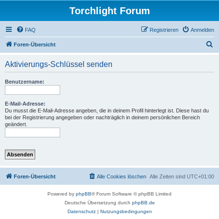
Torchlight Forum
FAQ
Registrieren
Anmelden
S
Foren-Übersicht
u
Aktivierungs-Schlüssel senden
c
h
Benutzername:
e
E-Mail-Adresse:
Du musst die E-Mail-Adresse angeben, die in deinem Profil hinterlegt ist. Diese hast du
bei der Registrierung angegeben oder nachträglich in deinem persönlichen Bereich
geändert.
Foren-Übersicht
Alle Cookies löschen
Alle Zeiten sind
UTC+01:00
Powered by
phpBB
® Forum Software © phpBB Limited
Deutsche Übersetzung durch
phpBB.de
Datenschutz
|
Nutzungsbedingungen