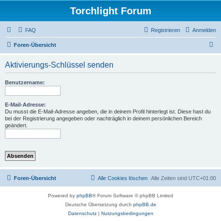
Torchlight Forum
FAQ
Registrieren
Anmelden
S
Foren-Übersicht
u
Aktivierungs-Schlüssel senden
c
h
Benutzername:
e
E-Mail-Adresse:
Du musst die E-Mail-Adresse angeben, die in deinem Profil hinterlegt ist. Diese hast du
bei der Registrierung angegeben oder nachträglich in deinem persönlichen Bereich
geändert.
Foren-Übersicht
Alle Cookies löschen
Alle Zeiten sind
UTC+01:00
Powered by
phpBB
® Forum Software © phpBB Limited
Deutsche Übersetzung durch
phpBB.de
Datenschutz
|
Nutzungsbedingungen