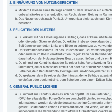
2. EINRÄUMUNG VON NUTZUNGSRECHTEN
Mit dem Erstellen eines Beitrags erteilst du dem Betreiber ein einfach
unbeschränktes und unentgeltliches Recht, deinen Beitrag im Rahm
Das Nutzungsrecht nach Punkt 2, Unterpunkt a bleibt auch nach Kü
bestehen.
3. PFLICHTEN DES NUTZERS
Du erklärst mit der Erstellung eines Beitrags, dass er keine Inhalte e
oder die guten Sitten verstoßen. Du erklärst insbesondere, dass du da
Beiträgen verwendeten Links und Bilder zu setzen bzw. zu verwende
Der Betreiber des Boards übt das Hausrecht aus. Bei Verstößen g
oder anderer im Board veröffentlichten Regeln kann der Betreiber 
dauerhaft von der Nutzung dieses Boards ausschließen und dir ein H
Du nimmst zur Kenntnis, dass der Betreiber keine Verantwortung für d
übernimmt, die er nicht selbst erstellt hat oder die er nicht zur Ken
Betreiber, dein Benutzerkonto, Beiträge und Funktionen jederzeit zu 
Du gestattest dem Betreiber darüber hinaus, deine Beiträge abzuände
verstoßen oder geeignet sind, dem Betreiber oder einem Dritten Sc
4. GENERAL PUBLIC LICENSE
Du nimmst zur Kenntnis, dass es sich bei phpBB um eine unter der „
G
(GPL) bereitgestellten Foren-Software von phpBB Limited (www.php
Informationen werden durch die deutschsprachige Community unter
gestellt. Beide haben keinen Einfluss auf die Art und Weise, wie die
insbesondere die Verwendung der Software für bestimmte Zwecke nic