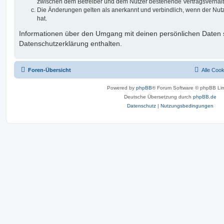
zwischen dem Betreiber und dem Nutzer bestehende Vertragsverhältni
Die Änderungen gelten als anerkannt und verbindlich, wenn der Nu
hat.
Informationen über den Umgang mit deinen persönlichen Daten s
Datenschutzerklärung enthalten.
Foren-Übersicht
Alle Coo
Powered by
phpBB
® Forum Software © phpBB Lim
Deutsche Übersetzung durch
phpBB.de
Datenschutz
|
Nutzungsbedingungen