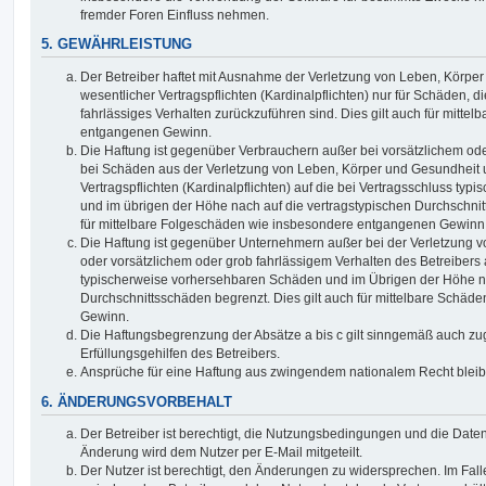
fremder Foren Einfluss nehmen.
5. GEWÄHRLEISTUNG
Der Betreiber haftet mit Ausnahme der Verletzung von Leben, Körpe
wesentlicher Vertragspflichten (Kardinalpflichten) nur für Schäden, di
fahrlässiges Verhalten zurückzuführen sind. Dies gilt auch für mitt
entgangenen Gewinn.
Die Haftung ist gegenüber Verbrauchern außer bei vorsätzlichem ode
bei Schäden aus der Verletzung von Leben, Körper und Gesundheit u
Vertragspflichten (Kardinalpflichten) auf die bei Vertragsschluss t
und im übrigen der Höhe nach auf die vertragstypischen Durchschnit
für mittelbare Folgeschäden wie insbesondere entgangenen Gewinn
Die Haftung ist gegenüber Unternehmern außer bei der Verletzung 
oder vorsätzlichem oder grob fahrlässigem Verhalten des Betreibers 
typischerweise vorhersehbaren Schäden und im Übrigen der Höhe na
Durchschnittsschäden begrenzt. Dies gilt auch für mittelbare Schä
Gewinn.
Die Haftungsbegrenzung der Absätze a bis c gilt sinngemäß auch zug
Erfüllungsgehilfen des Betreibers.
Ansprüche für eine Haftung aus zwingendem nationalem Recht bleib
6. ÄNDERUNGSVORBEHALT
Der Betreiber ist berechtigt, die Nutzungsbedingungen und die Date
Änderung wird dem Nutzer per E-Mail mitgeteilt.
Der Nutzer ist berechtigt, den Änderungen zu widersprechen. Im Fall