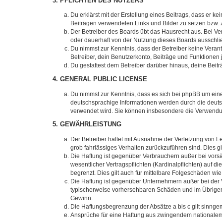
3. PFLICHTEN DES NUTZERS
Du erklärst mit der Erstellung eines Beitrags, dass er ke
Beiträgen verwendeten Links und Bilder zu setzen bzw.
Der Betreiber des Boards übt das Hausrecht aus. Bei V
oder dauerhaft von der Nutzung dieses Boards ausschlie
Du nimmst zur Kenntnis, dass der Betreiber keine Verantw
Betreiber, dein Benutzerkonto, Beiträge und Funktionen 
Du gestattest dem Betreiber darüber hinaus, deine Beit
4. GENERAL PUBLIC LICENSE
Du nimmst zur Kenntnis, dass es sich bei phpBB um eine
deutschsprachige Informationen werden durch die deuts
verwendet wird. Sie können insbesondere die Verwendun
5. GEWÄHRLEISTUNG
Der Betreiber haftet mit Ausnahme der Verletzung von Le
grob fahrlässiges Verhalten zurückzuführen sind. Dies 
Die Haftung ist gegenüber Verbrauchern außer bei vors
wesentlicher Vertragspflichten (Kardinalpflichten) auf
begrenzt. Dies gilt auch für mittelbare Folgeschäden 
Die Haftung ist gegenüber Unternehmern außer bei der V
typischerweise vorhersehbaren Schäden und im Übrigen 
Gewinn.
Die Haftungsbegrenzung der Absätze a bis c gilt sinnge
Ansprüche für eine Haftung aus zwingendem nationalem