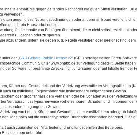
ine Inhalte enthält, die gegen geltendes Recht oder die guten Sitten verstoßen. Du 
 zu verwenden.
erstößen gegen diese Nutzungsbedingungen oder anderer im Board veröffentlichte
ßen und dir ein Hausverbot erteilen.
ortung für die Inhalte von Beiträgen übernimmt, die er nicht selbst erstellt hat od
jederzeit zu löschen oder zu sperren.
räge abzuändern, sofern sie gegen o. g. Regeln verstoßen oder geeignet sind, dem
 unter der „
GNU General Public License v2
“ (GPL) bereitgestellten Foren-Softwa
chsprachige Community unter www.phpbb.de zur Verfügung gestellt. Beide haben ke
g der Software für bestimmte Zwecke nicht untersagen oder auf Inhalte fremder F
ben, Körper und Gesundheit und der Verletzung wesentlicher Vertragspflichten (Kard
gilt auch für mittelbare Folgeschäden wie insbesondere entgangenen Gewinn.
ätzlichem oder grob fahrlässigem Verhalten oder bei Schäden aus der Verletzung 
 die bei Vertragsschluss typischerweise vorhersehbaren Schäden und im übrigen de
wie insbesondere entgangenen Gewinn.
erletzung von Leben, Körper und Gesundheit oder vorsätzlichem oder grob fahrläs
der Höhe nach auf die vertragstypischen Durchschnittsschäden begrenzt. Dies gi
mäß auch zugunsten der Mitarbeiter und Erfüllungsgehilfen des Betreibers.
 Recht bleiben unberührt.