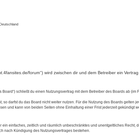
 Deutschland
light.4fansites.de/forum“) wird zwischen dir und dem Betreiber ein Vert
as Board“) schließt du einen Nutzungsvertrag mit dem Betreiber des Boards ab (im 
 so darfst du das Board nicht weiter nutzen. Für die Nutzung des Boards gelten jew
sen und kann von beiden Seiten ohne Einhaltung einer Frist jederzeit gekündigt w
ber ein einfaches, zeitlich und räumlich unbeschränktes und unentgeltliches Recht
auch nach Kündigung des Nutzungsvertrages bestehen.