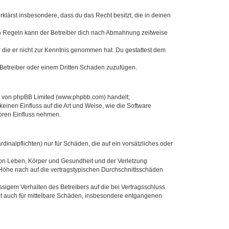
erklärst insbesondere, dass du das Recht besitzt, die in deinen
n Regeln kann der Betreiber dich nach Abmahnung zeitweise
er die er nicht zur Kenntnis genommen hat. Du gestattest dem
 Betreiber oder einem Dritten Schaden zuzufügen.
re von phpBB Limited (www.phpbb.com) handelt;
inen Einfluss auf die Art und Weise, wie die Software
oren Einfluss nehmen.
inalpflichten) nur für Schäden, die auf ein vorsätzliches oder
von Leben, Körper und Gesundheit und der Verletzung
r Höhe nach auf die vertragstypischen Durchschnittsschäden
sigem Verhalten des Betreibers auf die bei Vertragsschluss
lt auch für mittelbare Schäden, insbesondere entgangenen