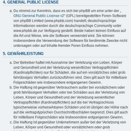
4. GENERAL PUBLIC LICENSE
Du nimmst zur Kenntnis, dass es sich bei phpBB um eine unter der „
GNU General Public License v2
“ (GPL) bereitgestellten Foren-Software
von phpBB Limited (www.phpbb.com) handelt; deutschsprachige
Informationen werden durch die deutschsprachige Community unter
www.phpbb.de zur Verfügung gestellt. Beide haben keinen Einfluss auf
die Art und Weise, wie die Software verwendet wird. Sie können
insbesondere die Verwendung der Software für bestimmte Zwecke nicht
untersagen oder auf Inhalte fremder Foren Einfluss nehmen.
5. GEWÄHRLEISTUNG
Der Betreiber haftet mit Ausnahme der Verletzung von Leben, Körper
und Gesundheit und der Verletzung wesentlicher Vertragspflichten
(Kardinalpflichten) nur für Schäden, die auf ein vorsätzliches oder grob
fahrlässiges Verhalten zurückzuführen sind. Dies gilt auch für mittelbare
Folgeschäden wie insbesondere entgangenen Gewinn.
Die Haftung ist gegenüber Verbrauchern außer bei vorsätzlichem oder
grob fahrlässigem Verhalten oder bei Schäden aus der Verletzung von
Leben, Körper und Gesundheit und der Verletzung wesentlicher
Vertragspflichten (Kardinalpflichten) auf die bei Vertragsschluss
typischerweise vorhersehbaren Schäden und im übrigen der Höhe nach
auf die vertragstypischen Durchschnittsschäden begrenzt. Dies gilt auch
für mittelbare Folgeschäden wie insbesondere entgangenen Gewinn.
Die Haftung ist gegenüber Unternehmern außer bei der Verletzung von
Leben, Körper und Gesundheit oder vorsätzlichem oder grob