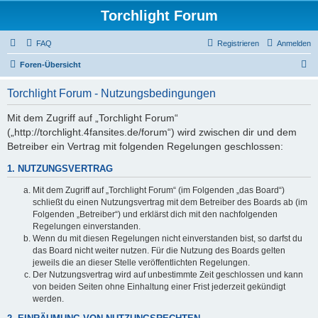
Torchlight Forum
FAQ
Registrieren
Anmelden
S
Foren-Übersicht
u
Torchlight Forum - Nutzungsbedingungen
c
h
Mit dem Zugriff auf „Torchlight Forum“
(„http://torchlight.4fansites.de/forum“) wird zwischen dir und dem
e
Betreiber ein Vertrag mit folgenden Regelungen geschlossen:
1. NUTZUNGSVERTRAG
Mit dem Zugriff auf „Torchlight Forum“ (im Folgenden „das Board“)
schließt du einen Nutzungsvertrag mit dem Betreiber des Boards ab (im
Folgenden „Betreiber“) und erklärst dich mit den nachfolgenden
Regelungen einverstanden.
Wenn du mit diesen Regelungen nicht einverstanden bist, so darfst du
das Board nicht weiter nutzen. Für die Nutzung des Boards gelten
jeweils die an dieser Stelle veröffentlichten Regelungen.
Der Nutzungsvertrag wird auf unbestimmte Zeit geschlossen und kann
von beiden Seiten ohne Einhaltung einer Frist jederzeit gekündigt
werden.