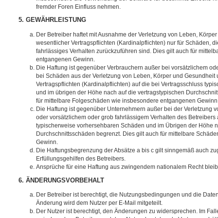
fremder Foren Einfluss nehmen.
5. GEWÄHRLEISTUNG
Der Betreiber haftet mit Ausnahme der Verletzung von Leben, Körpe
wesentlicher Vertragspflichten (Kardinalpflichten) nur für Schäden, di
fahrlässiges Verhalten zurückzuführen sind. Dies gilt auch für mitt
entgangenen Gewinn.
Die Haftung ist gegenüber Verbrauchern außer bei vorsätzlichem ode
bei Schäden aus der Verletzung von Leben, Körper und Gesundheit u
Vertragspflichten (Kardinalpflichten) auf die bei Vertragsschluss t
und im übrigen der Höhe nach auf die vertragstypischen Durchschnit
für mittelbare Folgeschäden wie insbesondere entgangenen Gewinn
Die Haftung ist gegenüber Unternehmern außer bei der Verletzung 
oder vorsätzlichem oder grob fahrlässigem Verhalten des Betreibers 
typischerweise vorhersehbaren Schäden und im Übrigen der Höhe na
Durchschnittsschäden begrenzt. Dies gilt auch für mittelbare Schä
Gewinn.
Die Haftungsbegrenzung der Absätze a bis c gilt sinngemäß auch zug
Erfüllungsgehilfen des Betreibers.
Ansprüche für eine Haftung aus zwingendem nationalem Recht bleib
6. ÄNDERUNGSVORBEHALT
Der Betreiber ist berechtigt, die Nutzungsbedingungen und die Date
Änderung wird dem Nutzer per E-Mail mitgeteilt.
Der Nutzer ist berechtigt, den Änderungen zu widersprechen. Im Fall