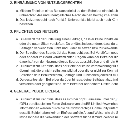
2. EINRÄUMUNG VON NUTZUNGSRECHTEN
Mit dem Erstellen eines Beitrags erteilst du dem Betreiber ein einfach
unbeschränktes und unentgeltliches Recht, deinen Beitrag im Rahm
Das Nutzungsrecht nach Punkt 2, Unterpunkt a bleibt auch nach Kü
bestehen.
3. PFLICHTEN DES NUTZERS
Du erklärst mit der Erstellung eines Beitrags, dass er keine Inhalte e
oder die guten Sitten verstoßen. Du erklärst insbesondere, dass du da
Beiträgen verwendeten Links und Bilder zu setzen bzw. zu verwende
Der Betreiber des Boards übt das Hausrecht aus. Bei Verstößen g
oder anderer im Board veröffentlichten Regeln kann der Betreiber 
dauerhaft von der Nutzung dieses Boards ausschließen und dir ein H
Du nimmst zur Kenntnis, dass der Betreiber keine Verantwortung für d
übernimmt, die er nicht selbst erstellt hat oder die er nicht zur Ken
Betreiber, dein Benutzerkonto, Beiträge und Funktionen jederzeit zu 
Du gestattest dem Betreiber darüber hinaus, deine Beiträge abzuände
verstoßen oder geeignet sind, dem Betreiber oder einem Dritten Sc
4. GENERAL PUBLIC LICENSE
Du nimmst zur Kenntnis, dass es sich bei phpBB um eine unter der „
G
(GPL) bereitgestellten Foren-Software von phpBB Limited (www.php
Informationen werden durch die deutschsprachige Community unter
gestellt. Beide haben keinen Einfluss auf die Art und Weise, wie die
insbesondere die Verwendung der Software für bestimmte Zwecke nic