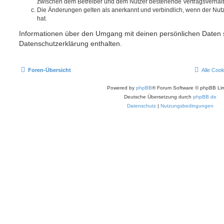
zwischen dem Betreiber und dem Nutzer bestehende Vertragsverhältni
Die Änderungen gelten als anerkannt und verbindlich, wenn der Nu
hat.
Informationen über den Umgang mit deinen persönlichen Daten s
Datenschutzerklärung enthalten.
Foren-Übersicht
Alle Coo
Powered by
phpBB
® Forum Software © phpBB Lim
Deutsche Übersetzung durch
phpBB.de
Datenschutz
|
Nutzungsbedingungen