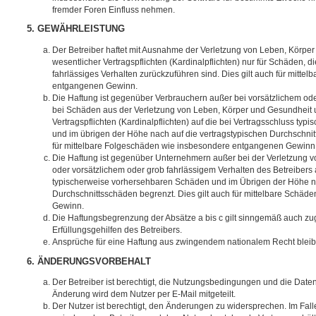
fremder Foren Einfluss nehmen.
5. GEWÄHRLEISTUNG
Der Betreiber haftet mit Ausnahme der Verletzung von Leben, Körpe
wesentlicher Vertragspflichten (Kardinalpflichten) nur für Schäden, di
fahrlässiges Verhalten zurückzuführen sind. Dies gilt auch für mitt
entgangenen Gewinn.
Die Haftung ist gegenüber Verbrauchern außer bei vorsätzlichem ode
bei Schäden aus der Verletzung von Leben, Körper und Gesundheit u
Vertragspflichten (Kardinalpflichten) auf die bei Vertragsschluss t
und im übrigen der Höhe nach auf die vertragstypischen Durchschnit
für mittelbare Folgeschäden wie insbesondere entgangenen Gewinn
Die Haftung ist gegenüber Unternehmern außer bei der Verletzung 
oder vorsätzlichem oder grob fahrlässigem Verhalten des Betreibers 
typischerweise vorhersehbaren Schäden und im Übrigen der Höhe na
Durchschnittsschäden begrenzt. Dies gilt auch für mittelbare Schä
Gewinn.
Die Haftungsbegrenzung der Absätze a bis c gilt sinngemäß auch zug
Erfüllungsgehilfen des Betreibers.
Ansprüche für eine Haftung aus zwingendem nationalem Recht bleib
6. ÄNDERUNGSVORBEHALT
Der Betreiber ist berechtigt, die Nutzungsbedingungen und die Date
Änderung wird dem Nutzer per E-Mail mitgeteilt.
Der Nutzer ist berechtigt, den Änderungen zu widersprechen. Im Fall