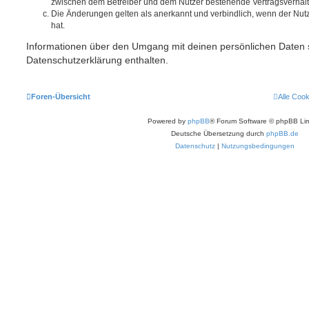
zwischen dem Betreiber und dem Nutzer bestehende Vertragsverhältni
Die Änderungen gelten als anerkannt und verbindlich, wenn der Nu
hat.
Informationen über den Umgang mit deinen persönlichen Daten s
Datenschutzerklärung enthalten.
Foren-Übersicht
Alle Coo
Powered by
phpBB
® Forum Software © phpBB Lim
Deutsche Übersetzung durch
phpBB.de
Datenschutz
|
Nutzungsbedingungen