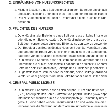
2. EINRÄUMUNG VON NUTZUNGSRECHTEN
Mit dem Erstellen eines Beitrags erteilst du dem Betreiber ein einfach
unbeschränktes und unentgeltliches Recht, deinen Beitrag im Rahm
Das Nutzungsrecht nach Punkt 2, Unterpunkt a bleibt auch nach Kü
bestehen.
3. PFLICHTEN DES NUTZERS
Du erklärst mit der Erstellung eines Beitrags, dass er keine Inhalte e
oder die guten Sitten verstoßen. Du erklärst insbesondere, dass du da
Beiträgen verwendeten Links und Bilder zu setzen bzw. zu verwende
Der Betreiber des Boards übt das Hausrecht aus. Bei Verstößen g
oder anderer im Board veröffentlichten Regeln kann der Betreiber 
dauerhaft von der Nutzung dieses Boards ausschließen und dir ein H
Du nimmst zur Kenntnis, dass der Betreiber keine Verantwortung für d
übernimmt, die er nicht selbst erstellt hat oder die er nicht zur Ken
Betreiber, dein Benutzerkonto, Beiträge und Funktionen jederzeit zu 
Du gestattest dem Betreiber darüber hinaus, deine Beiträge abzuände
verstoßen oder geeignet sind, dem Betreiber oder einem Dritten Sc
4. GENERAL PUBLIC LICENSE
Du nimmst zur Kenntnis, dass es sich bei phpBB um eine unter der „
G
(GPL) bereitgestellten Foren-Software von phpBB Limited (www.php
Informationen werden durch die deutschsprachige Community unter
gestellt. Beide haben keinen Einfluss auf die Art und Weise, wie die
insbesondere die Verwendung der Software für bestimmte Zwecke nic