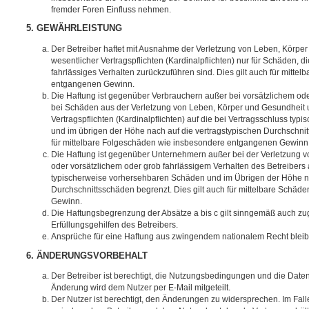
fremder Foren Einfluss nehmen.
5. GEWÄHRLEISTUNG
Der Betreiber haftet mit Ausnahme der Verletzung von Leben, Körpe
wesentlicher Vertragspflichten (Kardinalpflichten) nur für Schäden, di
fahrlässiges Verhalten zurückzuführen sind. Dies gilt auch für mitt
entgangenen Gewinn.
Die Haftung ist gegenüber Verbrauchern außer bei vorsätzlichem ode
bei Schäden aus der Verletzung von Leben, Körper und Gesundheit u
Vertragspflichten (Kardinalpflichten) auf die bei Vertragsschluss t
und im übrigen der Höhe nach auf die vertragstypischen Durchschnit
für mittelbare Folgeschäden wie insbesondere entgangenen Gewinn
Die Haftung ist gegenüber Unternehmern außer bei der Verletzung 
oder vorsätzlichem oder grob fahrlässigem Verhalten des Betreibers 
typischerweise vorhersehbaren Schäden und im Übrigen der Höhe na
Durchschnittsschäden begrenzt. Dies gilt auch für mittelbare Schä
Gewinn.
Die Haftungsbegrenzung der Absätze a bis c gilt sinngemäß auch zug
Erfüllungsgehilfen des Betreibers.
Ansprüche für eine Haftung aus zwingendem nationalem Recht bleib
6. ÄNDERUNGSVORBEHALT
Der Betreiber ist berechtigt, die Nutzungsbedingungen und die Date
Änderung wird dem Nutzer per E-Mail mitgeteilt.
Der Nutzer ist berechtigt, den Änderungen zu widersprechen. Im Fall