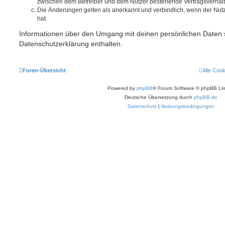
zwischen dem Betreiber und dem Nutzer bestehende Vertragsverhältni
Die Änderungen gelten als anerkannt und verbindlich, wenn der Nu
hat.
Informationen über den Umgang mit deinen persönlichen Daten s
Datenschutzerklärung enthalten.
Foren-Übersicht
Alle Coo
Powered by
phpBB
® Forum Software © phpBB Lim
Deutsche Übersetzung durch
phpBB.de
Datenschutz
|
Nutzungsbedingungen