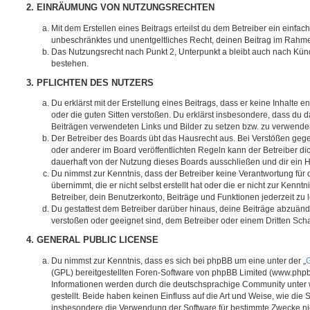
2. EINRÄUMUNG VON NUTZUNGSRECHTEN
Mit dem Erstellen eines Beitrags erteilst du dem Betreiber ein einfach
unbeschränktes und unentgeltliches Recht, deinen Beitrag im Rahm
Das Nutzungsrecht nach Punkt 2, Unterpunkt a bleibt auch nach Kü
bestehen.
3. PFLICHTEN DES NUTZERS
Du erklärst mit der Erstellung eines Beitrags, dass er keine Inhalte e
oder die guten Sitten verstoßen. Du erklärst insbesondere, dass du da
Beiträgen verwendeten Links und Bilder zu setzen bzw. zu verwende
Der Betreiber des Boards übt das Hausrecht aus. Bei Verstößen g
oder anderer im Board veröffentlichten Regeln kann der Betreiber 
dauerhaft von der Nutzung dieses Boards ausschließen und dir ein H
Du nimmst zur Kenntnis, dass der Betreiber keine Verantwortung für d
übernimmt, die er nicht selbst erstellt hat oder die er nicht zur Ken
Betreiber, dein Benutzerkonto, Beiträge und Funktionen jederzeit zu 
Du gestattest dem Betreiber darüber hinaus, deine Beiträge abzuände
verstoßen oder geeignet sind, dem Betreiber oder einem Dritten Sc
4. GENERAL PUBLIC LICENSE
Du nimmst zur Kenntnis, dass es sich bei phpBB um eine unter der „
G
(GPL) bereitgestellten Foren-Software von phpBB Limited (www.php
Informationen werden durch die deutschsprachige Community unter
gestellt. Beide haben keinen Einfluss auf die Art und Weise, wie die
insbesondere die Verwendung der Software für bestimmte Zwecke nic