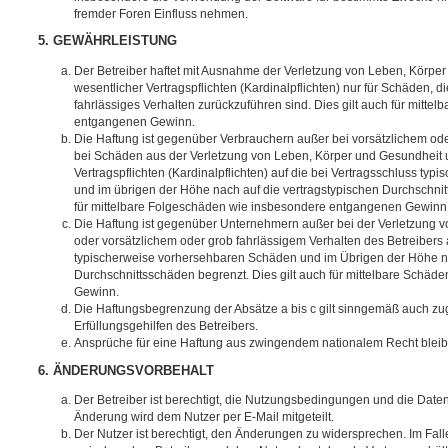
fremder Foren Einfluss nehmen.
5. GEWÄHRLEISTUNG
Der Betreiber haftet mit Ausnahme der Verletzung von Leben, Körpe
wesentlicher Vertragspflichten (Kardinalpflichten) nur für Schäden, di
fahrlässiges Verhalten zurückzuführen sind. Dies gilt auch für mitt
entgangenen Gewinn.
Die Haftung ist gegenüber Verbrauchern außer bei vorsätzlichem ode
bei Schäden aus der Verletzung von Leben, Körper und Gesundheit u
Vertragspflichten (Kardinalpflichten) auf die bei Vertragsschluss t
und im übrigen der Höhe nach auf die vertragstypischen Durchschnit
für mittelbare Folgeschäden wie insbesondere entgangenen Gewinn
Die Haftung ist gegenüber Unternehmern außer bei der Verletzung 
oder vorsätzlichem oder grob fahrlässigem Verhalten des Betreibers 
typischerweise vorhersehbaren Schäden und im Übrigen der Höhe na
Durchschnittsschäden begrenzt. Dies gilt auch für mittelbare Schä
Gewinn.
Die Haftungsbegrenzung der Absätze a bis c gilt sinngemäß auch zug
Erfüllungsgehilfen des Betreibers.
Ansprüche für eine Haftung aus zwingendem nationalem Recht bleib
6. ÄNDERUNGSVORBEHALT
Der Betreiber ist berechtigt, die Nutzungsbedingungen und die Date
Änderung wird dem Nutzer per E-Mail mitgeteilt.
Der Nutzer ist berechtigt, den Änderungen zu widersprechen. Im Fall