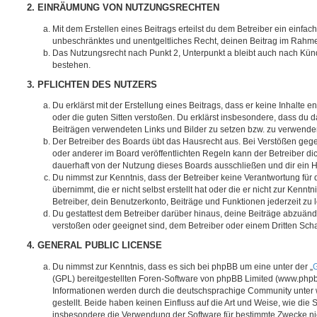
2. EINRÄUMUNG VON NUTZUNGSRECHTEN
Mit dem Erstellen eines Beitrags erteilst du dem Betreiber ein einfach
unbeschränktes und unentgeltliches Recht, deinen Beitrag im Rahm
Das Nutzungsrecht nach Punkt 2, Unterpunkt a bleibt auch nach Kü
bestehen.
3. PFLICHTEN DES NUTZERS
Du erklärst mit der Erstellung eines Beitrags, dass er keine Inhalte e
oder die guten Sitten verstoßen. Du erklärst insbesondere, dass du da
Beiträgen verwendeten Links und Bilder zu setzen bzw. zu verwende
Der Betreiber des Boards übt das Hausrecht aus. Bei Verstößen g
oder anderer im Board veröffentlichten Regeln kann der Betreiber 
dauerhaft von der Nutzung dieses Boards ausschließen und dir ein H
Du nimmst zur Kenntnis, dass der Betreiber keine Verantwortung für d
übernimmt, die er nicht selbst erstellt hat oder die er nicht zur Ken
Betreiber, dein Benutzerkonto, Beiträge und Funktionen jederzeit zu 
Du gestattest dem Betreiber darüber hinaus, deine Beiträge abzuände
verstoßen oder geeignet sind, dem Betreiber oder einem Dritten Sc
4. GENERAL PUBLIC LICENSE
Du nimmst zur Kenntnis, dass es sich bei phpBB um eine unter der „
G
(GPL) bereitgestellten Foren-Software von phpBB Limited (www.php
Informationen werden durch die deutschsprachige Community unter
gestellt. Beide haben keinen Einfluss auf die Art und Weise, wie die
insbesondere die Verwendung der Software für bestimmte Zwecke nic