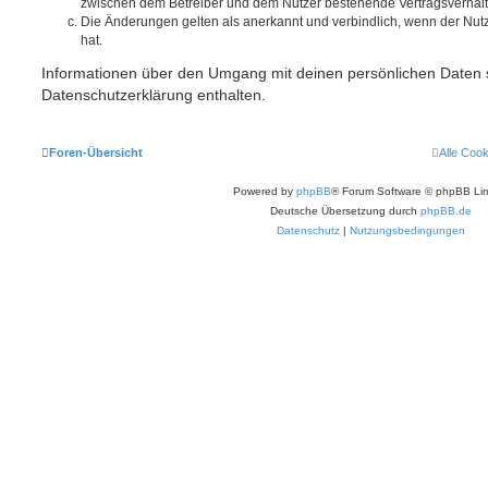
zwischen dem Betreiber und dem Nutzer bestehende Vertragsverhältni
Die Änderungen gelten als anerkannt und verbindlich, wenn der Nu
hat.
Informationen über den Umgang mit deinen persönlichen Daten s
Datenschutzerklärung enthalten.
Foren-Übersicht
Alle Coo
Powered by
phpBB
® Forum Software © phpBB Lim
Deutsche Übersetzung durch
phpBB.de
Datenschutz
|
Nutzungsbedingungen