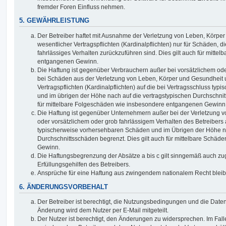
fremder Foren Einfluss nehmen.
5. GEWÄHRLEISTUNG
Der Betreiber haftet mit Ausnahme der Verletzung von Leben, Körpe
wesentlicher Vertragspflichten (Kardinalpflichten) nur für Schäden, di
fahrlässiges Verhalten zurückzuführen sind. Dies gilt auch für mitt
entgangenen Gewinn.
Die Haftung ist gegenüber Verbrauchern außer bei vorsätzlichem ode
bei Schäden aus der Verletzung von Leben, Körper und Gesundheit u
Vertragspflichten (Kardinalpflichten) auf die bei Vertragsschluss t
und im übrigen der Höhe nach auf die vertragstypischen Durchschnit
für mittelbare Folgeschäden wie insbesondere entgangenen Gewinn
Die Haftung ist gegenüber Unternehmern außer bei der Verletzung 
oder vorsätzlichem oder grob fahrlässigem Verhalten des Betreibers 
typischerweise vorhersehbaren Schäden und im Übrigen der Höhe na
Durchschnittsschäden begrenzt. Dies gilt auch für mittelbare Schä
Gewinn.
Die Haftungsbegrenzung der Absätze a bis c gilt sinngemäß auch zug
Erfüllungsgehilfen des Betreibers.
Ansprüche für eine Haftung aus zwingendem nationalem Recht bleib
6. ÄNDERUNGSVORBEHALT
Der Betreiber ist berechtigt, die Nutzungsbedingungen und die Date
Änderung wird dem Nutzer per E-Mail mitgeteilt.
Der Nutzer ist berechtigt, den Änderungen zu widersprechen. Im Fall