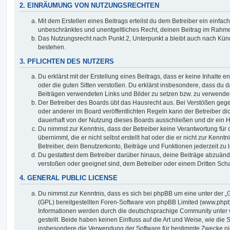
2. EINRÄUMUNG VON NUTZUNGSRECHTEN
Mit dem Erstellen eines Beitrags erteilst du dem Betreiber ein einfach
unbeschränktes und unentgeltliches Recht, deinen Beitrag im Rahm
Das Nutzungsrecht nach Punkt 2, Unterpunkt a bleibt auch nach Kü
bestehen.
3. PFLICHTEN DES NUTZERS
Du erklärst mit der Erstellung eines Beitrags, dass er keine Inhalte e
oder die guten Sitten verstoßen. Du erklärst insbesondere, dass du da
Beiträgen verwendeten Links und Bilder zu setzen bzw. zu verwende
Der Betreiber des Boards übt das Hausrecht aus. Bei Verstößen g
oder anderer im Board veröffentlichten Regeln kann der Betreiber 
dauerhaft von der Nutzung dieses Boards ausschließen und dir ein H
Du nimmst zur Kenntnis, dass der Betreiber keine Verantwortung für d
übernimmt, die er nicht selbst erstellt hat oder die er nicht zur Ken
Betreiber, dein Benutzerkonto, Beiträge und Funktionen jederzeit zu 
Du gestattest dem Betreiber darüber hinaus, deine Beiträge abzuände
verstoßen oder geeignet sind, dem Betreiber oder einem Dritten Sc
4. GENERAL PUBLIC LICENSE
Du nimmst zur Kenntnis, dass es sich bei phpBB um eine unter der „
G
(GPL) bereitgestellten Foren-Software von phpBB Limited (www.php
Informationen werden durch die deutschsprachige Community unter
gestellt. Beide haben keinen Einfluss auf die Art und Weise, wie die
insbesondere die Verwendung der Software für bestimmte Zwecke nic