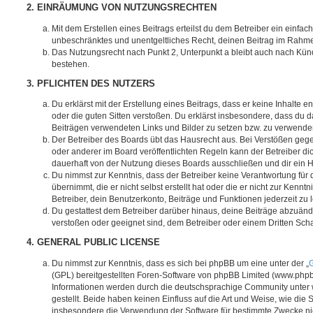
2. EINRÄUMUNG VON NUTZUNGSRECHTEN
Mit dem Erstellen eines Beitrags erteilst du dem Betreiber ein einfach
unbeschränktes und unentgeltliches Recht, deinen Beitrag im Rahm
Das Nutzungsrecht nach Punkt 2, Unterpunkt a bleibt auch nach Kü
bestehen.
3. PFLICHTEN DES NUTZERS
Du erklärst mit der Erstellung eines Beitrags, dass er keine Inhalte e
oder die guten Sitten verstoßen. Du erklärst insbesondere, dass du da
Beiträgen verwendeten Links und Bilder zu setzen bzw. zu verwende
Der Betreiber des Boards übt das Hausrecht aus. Bei Verstößen g
oder anderer im Board veröffentlichten Regeln kann der Betreiber 
dauerhaft von der Nutzung dieses Boards ausschließen und dir ein H
Du nimmst zur Kenntnis, dass der Betreiber keine Verantwortung für d
übernimmt, die er nicht selbst erstellt hat oder die er nicht zur Ken
Betreiber, dein Benutzerkonto, Beiträge und Funktionen jederzeit zu 
Du gestattest dem Betreiber darüber hinaus, deine Beiträge abzuände
verstoßen oder geeignet sind, dem Betreiber oder einem Dritten Sc
4. GENERAL PUBLIC LICENSE
Du nimmst zur Kenntnis, dass es sich bei phpBB um eine unter der „
G
(GPL) bereitgestellten Foren-Software von phpBB Limited (www.php
Informationen werden durch die deutschsprachige Community unter
gestellt. Beide haben keinen Einfluss auf die Art und Weise, wie die
insbesondere die Verwendung der Software für bestimmte Zwecke nic