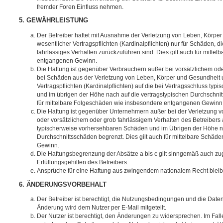
fremder Foren Einfluss nehmen.
5. GEWÄHRLEISTUNG
Der Betreiber haftet mit Ausnahme der Verletzung von Leben, Körpe
wesentlicher Vertragspflichten (Kardinalpflichten) nur für Schäden, di
fahrlässiges Verhalten zurückzuführen sind. Dies gilt auch für mitt
entgangenen Gewinn.
Die Haftung ist gegenüber Verbrauchern außer bei vorsätzlichem ode
bei Schäden aus der Verletzung von Leben, Körper und Gesundheit u
Vertragspflichten (Kardinalpflichten) auf die bei Vertragsschluss t
und im übrigen der Höhe nach auf die vertragstypischen Durchschnit
für mittelbare Folgeschäden wie insbesondere entgangenen Gewinn
Die Haftung ist gegenüber Unternehmern außer bei der Verletzung 
oder vorsätzlichem oder grob fahrlässigem Verhalten des Betreibers 
typischerweise vorhersehbaren Schäden und im Übrigen der Höhe na
Durchschnittsschäden begrenzt. Dies gilt auch für mittelbare Schä
Gewinn.
Die Haftungsbegrenzung der Absätze a bis c gilt sinngemäß auch zug
Erfüllungsgehilfen des Betreibers.
Ansprüche für eine Haftung aus zwingendem nationalem Recht bleib
6. ÄNDERUNGSVORBEHALT
Der Betreiber ist berechtigt, die Nutzungsbedingungen und die Date
Änderung wird dem Nutzer per E-Mail mitgeteilt.
Der Nutzer ist berechtigt, den Änderungen zu widersprechen. Im Fall