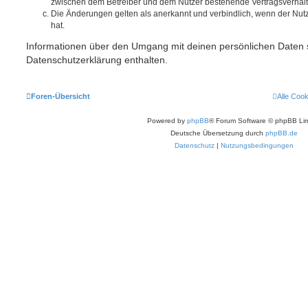
zwischen dem Betreiber und dem Nutzer bestehende Vertragsverhältni
Die Änderungen gelten als anerkannt und verbindlich, wenn der Nu
hat.
Informationen über den Umgang mit deinen persönlichen Daten s
Datenschutzerklärung enthalten.
Foren-Übersicht
Alle Coo
Powered by
phpBB
® Forum Software © phpBB Lim
Deutsche Übersetzung durch
phpBB.de
Datenschutz
|
Nutzungsbedingungen