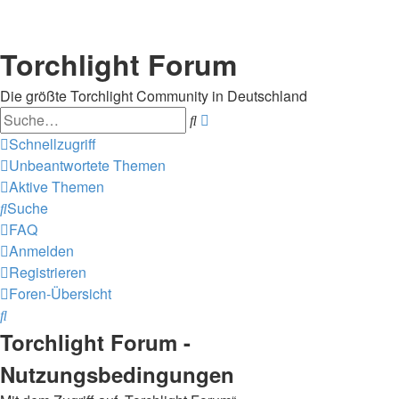
Torchlight Forum
Die größte Torchlight Community in Deutschland
Suche
Erweiterte
Suche
Schnellzugriff
Unbeantwortete Themen
Aktive Themen
Suche
FAQ
Anmelden
Registrieren
Foren-Übersicht
Suche
Torchlight Forum -
Nutzungsbedingungen