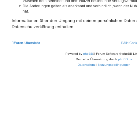
zwischen dem Betreiber und dem Nutzer bestehende Vertragsverhältni
Die Änderungen gelten als anerkannt und verbindlich, wenn der Nu
hat.
Informationen über den Umgang mit deinen persönlichen Daten s
Datenschutzerklärung enthalten.
Foren-Übersicht
Alle Coo
Powered by
phpBB
® Forum Software © phpBB Lim
Deutsche Übersetzung durch
phpBB.de
Datenschutz
|
Nutzungsbedingungen