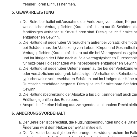
fremder Foren Einfluss nehmen.
5. GEWÄHRLEISTUNG
Der Betreiber haftet mit Ausnahme der Verletzung von Leben, Körpe
wesentlicher Vertragspflichten (Kardinalpflichten) nur für Schäden, di
fahrlässiges Verhalten zurückzuführen sind. Dies gilt auch für mitt
entgangenen Gewinn.
Die Haftung ist gegenüber Verbrauchern außer bei vorsätzlichem ode
bei Schäden aus der Verletzung von Leben, Körper und Gesundheit u
Vertragspflichten (Kardinalpflichten) auf die bei Vertragsschluss t
und im übrigen der Höhe nach auf die vertragstypischen Durchschnit
für mittelbare Folgeschäden wie insbesondere entgangenen Gewinn
Die Haftung ist gegenüber Unternehmern außer bei der Verletzung 
oder vorsätzlichem oder grob fahrlässigem Verhalten des Betreibers 
typischerweise vorhersehbaren Schäden und im Übrigen der Höhe na
Durchschnittsschäden begrenzt. Dies gilt auch für mittelbare Schä
Gewinn.
Die Haftungsbegrenzung der Absätze a bis c gilt sinngemäß auch zug
Erfüllungsgehilfen des Betreibers.
Ansprüche für eine Haftung aus zwingendem nationalem Recht bleib
6. ÄNDERUNGSVORBEHALT
Der Betreiber ist berechtigt, die Nutzungsbedingungen und die Date
Änderung wird dem Nutzer per E-Mail mitgeteilt.
Der Nutzer ist berechtigt, den Änderungen zu widersprechen. Im Fall