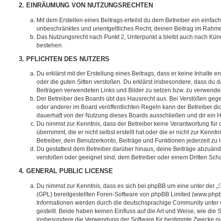
2. EINRÄUMUNG VON NUTZUNGSRECHTEN
Mit dem Erstellen eines Beitrags erteilst du dem Betreiber ein einfach
unbeschränktes und unentgeltliches Recht, deinen Beitrag im Rahm
Das Nutzungsrecht nach Punkt 2, Unterpunkt a bleibt auch nach Kü
bestehen.
3. PFLICHTEN DES NUTZERS
Du erklärst mit der Erstellung eines Beitrags, dass er keine Inhalte e
oder die guten Sitten verstoßen. Du erklärst insbesondere, dass du da
Beiträgen verwendeten Links und Bilder zu setzen bzw. zu verwende
Der Betreiber des Boards übt das Hausrecht aus. Bei Verstößen g
oder anderer im Board veröffentlichten Regeln kann der Betreiber 
dauerhaft von der Nutzung dieses Boards ausschließen und dir ein H
Du nimmst zur Kenntnis, dass der Betreiber keine Verantwortung für d
übernimmt, die er nicht selbst erstellt hat oder die er nicht zur Ken
Betreiber, dein Benutzerkonto, Beiträge und Funktionen jederzeit zu 
Du gestattest dem Betreiber darüber hinaus, deine Beiträge abzuände
verstoßen oder geeignet sind, dem Betreiber oder einem Dritten Sc
4. GENERAL PUBLIC LICENSE
Du nimmst zur Kenntnis, dass es sich bei phpBB um eine unter der „
G
(GPL) bereitgestellten Foren-Software von phpBB Limited (www.php
Informationen werden durch die deutschsprachige Community unter
gestellt. Beide haben keinen Einfluss auf die Art und Weise, wie die
insbesondere die Verwendung der Software für bestimmte Zwecke nic