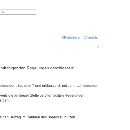
eiterte Suche
Registrieren
Anmelden
S
u
c
h
rag mit folgenden Regelungen geschlossen:
e
Folgenden „Betreiber“) und erklärst dich mit den nachfolgenden
eils die an dieser Stelle veröffentlichten Regelungen.
erden.
, deinen Beitrag im Rahmen des Boards zu nutzen.