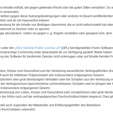
ine Inhalte enthält, die gegen geltendes Recht oder die guten Sitten verstoßen. Du 
 zu verwenden.
erstößen gegen diese Nutzungsbedingungen oder anderer im Board veröffentlichte
ßen und dir ein Hausverbot erteilen.
ortung für die Inhalte von Beiträgen übernimmt, die er nicht selbst erstellt hat od
jederzeit zu löschen oder zu sperren.
räge abzuändern, sofern sie gegen o. g. Regeln verstoßen oder geeignet sind, dem
 unter der „
GNU General Public License v2
“ (GPL) bereitgestellten Foren-Softwa
chsprachige Community unter www.phpbb.de zur Verfügung gestellt. Beide haben ke
g der Software für bestimmte Zwecke nicht untersagen oder auf Inhalte fremder F
ben, Körper und Gesundheit und der Verletzung wesentlicher Vertragspflichten (Kard
gilt auch für mittelbare Folgeschäden wie insbesondere entgangenen Gewinn.
ätzlichem oder grob fahrlässigem Verhalten oder bei Schäden aus der Verletzung 
 die bei Vertragsschluss typischerweise vorhersehbaren Schäden und im übrigen de
wie insbesondere entgangenen Gewinn.
erletzung von Leben, Körper und Gesundheit oder vorsätzlichem oder grob fahrläs
der Höhe nach auf die vertragstypischen Durchschnittsschäden begrenzt. Dies gi
mäß auch zugunsten der Mitarbeiter und Erfüllungsgehilfen des Betreibers.
 Recht bleiben unberührt.