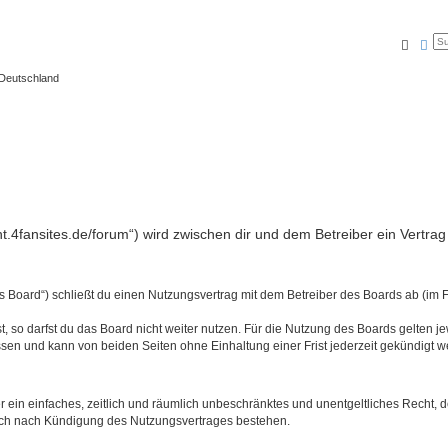
Suche
Erw
 Deutschland
light.4fansites.de/forum“) wird zwischen dir und dem Betreiber ein Vert
as Board“) schließt du einen Nutzungsvertrag mit dem Betreiber des Boards ab (im 
 so darfst du das Board nicht weiter nutzen. Für die Nutzung des Boards gelten jew
sen und kann von beiden Seiten ohne Einhaltung einer Frist jederzeit gekündigt w
ber ein einfaches, zeitlich und räumlich unbeschränktes und unentgeltliches Recht
auch nach Kündigung des Nutzungsvertrages bestehen.