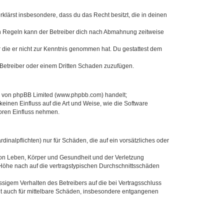
erklärst insbesondere, dass du das Recht besitzt, die in deinen
n Regeln kann der Betreiber dich nach Abmahnung zeitweise
er die er nicht zur Kenntnis genommen hat. Du gestattest dem
 Betreiber oder einem Dritten Schaden zuzufügen.
re von phpBB Limited (www.phpbb.com) handelt;
inen Einfluss auf die Art und Weise, wie die Software
oren Einfluss nehmen.
inalpflichten) nur für Schäden, die auf ein vorsätzliches oder
von Leben, Körper und Gesundheit und der Verletzung
r Höhe nach auf die vertragstypischen Durchschnittsschäden
sigem Verhalten des Betreibers auf die bei Vertragsschluss
lt auch für mittelbare Schäden, insbesondere entgangenen