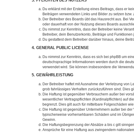
3. PFLICHTEN DES NUTZERS
Du erklärst mit der Erstellung eines Beitrags, dass er ke
Beiträgen verwendeten Links und Bilder zu setzen bzw.
Der Betreiber des Boards übt das Hausrecht aus. Bei V
oder dauerhaft von der Nutzung dieses Boards ausschlie
Du nimmst zur Kenntnis, dass der Betreiber keine Verantw
Betreiber, dein Benutzerkonto, Beiträge und Funktionen 
Du gestattest dem Betreiber darüber hinaus, deine Beit
4. GENERAL PUBLIC LICENSE
Du nimmst zur Kenntnis, dass es sich bei phpBB um eine
deutschsprachige Informationen werden durch die deuts
verwendet wird. Sie können insbesondere die Verwendun
5. GEWÄHRLEISTUNG
Der Betreiber haftet mit Ausnahme der Verletzung von Le
grob fahrlässiges Verhalten zurückzuführen sind. Dies 
Die Haftung ist gegenüber Verbrauchern außer bei vors
wesentlicher Vertragspflichten (Kardinalpflichten) auf
begrenzt. Dies gilt auch für mittelbare Folgeschäden 
Die Haftung ist gegenüber Unternehmern außer bei der V
typischerweise vorhersehbaren Schäden und im Übrigen 
Gewinn.
Die Haftungsbegrenzung der Absätze a bis c gilt sinnge
Ansprüche für eine Haftung aus zwingendem nationalem