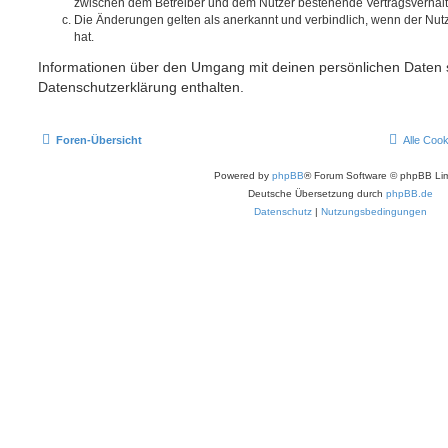
zwischen dem Betreiber und dem Nutzer bestehende Vertragsverhältni
Die Änderungen gelten als anerkannt und verbindlich, wenn der Nu
hat.
Informationen über den Umgang mit deinen persönlichen Daten s
Datenschutzerklärung enthalten.
Foren-Übersicht
Alle Coo
Powered by
phpBB
® Forum Software © phpBB Lim
Deutsche Übersetzung durch
phpBB.de
Datenschutz
|
Nutzungsbedingungen