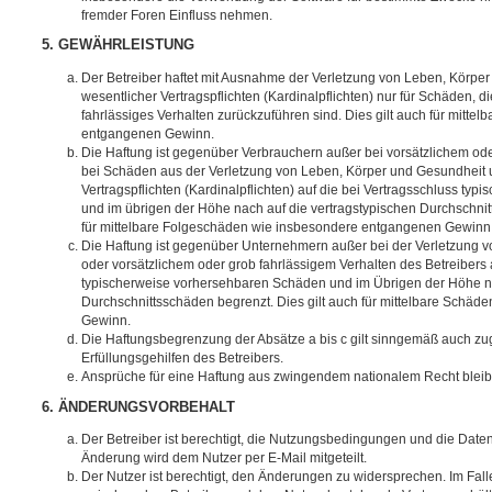
fremder Foren Einfluss nehmen.
5. GEWÄHRLEISTUNG
Der Betreiber haftet mit Ausnahme der Verletzung von Leben, Körpe
wesentlicher Vertragspflichten (Kardinalpflichten) nur für Schäden, di
fahrlässiges Verhalten zurückzuführen sind. Dies gilt auch für mitt
entgangenen Gewinn.
Die Haftung ist gegenüber Verbrauchern außer bei vorsätzlichem ode
bei Schäden aus der Verletzung von Leben, Körper und Gesundheit u
Vertragspflichten (Kardinalpflichten) auf die bei Vertragsschluss t
und im übrigen der Höhe nach auf die vertragstypischen Durchschnit
für mittelbare Folgeschäden wie insbesondere entgangenen Gewinn
Die Haftung ist gegenüber Unternehmern außer bei der Verletzung 
oder vorsätzlichem oder grob fahrlässigem Verhalten des Betreibers 
typischerweise vorhersehbaren Schäden und im Übrigen der Höhe na
Durchschnittsschäden begrenzt. Dies gilt auch für mittelbare Schä
Gewinn.
Die Haftungsbegrenzung der Absätze a bis c gilt sinngemäß auch zug
Erfüllungsgehilfen des Betreibers.
Ansprüche für eine Haftung aus zwingendem nationalem Recht bleib
6. ÄNDERUNGSVORBEHALT
Der Betreiber ist berechtigt, die Nutzungsbedingungen und die Date
Änderung wird dem Nutzer per E-Mail mitgeteilt.
Der Nutzer ist berechtigt, den Änderungen zu widersprechen. Im Fall