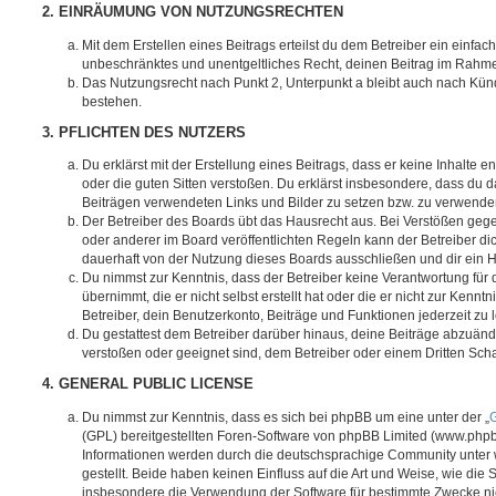
2. EINRÄUMUNG VON NUTZUNGSRECHTEN
Mit dem Erstellen eines Beitrags erteilst du dem Betreiber ein einfach
unbeschränktes und unentgeltliches Recht, deinen Beitrag im Rahm
Das Nutzungsrecht nach Punkt 2, Unterpunkt a bleibt auch nach Kü
bestehen.
3. PFLICHTEN DES NUTZERS
Du erklärst mit der Erstellung eines Beitrags, dass er keine Inhalte e
oder die guten Sitten verstoßen. Du erklärst insbesondere, dass du da
Beiträgen verwendeten Links und Bilder zu setzen bzw. zu verwende
Der Betreiber des Boards übt das Hausrecht aus. Bei Verstößen g
oder anderer im Board veröffentlichten Regeln kann der Betreiber 
dauerhaft von der Nutzung dieses Boards ausschließen und dir ein H
Du nimmst zur Kenntnis, dass der Betreiber keine Verantwortung für d
übernimmt, die er nicht selbst erstellt hat oder die er nicht zur Ken
Betreiber, dein Benutzerkonto, Beiträge und Funktionen jederzeit zu 
Du gestattest dem Betreiber darüber hinaus, deine Beiträge abzuände
verstoßen oder geeignet sind, dem Betreiber oder einem Dritten Sc
4. GENERAL PUBLIC LICENSE
Du nimmst zur Kenntnis, dass es sich bei phpBB um eine unter der „
G
(GPL) bereitgestellten Foren-Software von phpBB Limited (www.php
Informationen werden durch die deutschsprachige Community unter
gestellt. Beide haben keinen Einfluss auf die Art und Weise, wie die
insbesondere die Verwendung der Software für bestimmte Zwecke nic