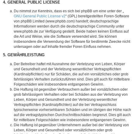
4. GENERAL PUBLIC LICENSE
Du nimmst zur Kenntnis, dass es sich bei phpBB um eine unter der „
GNU General Public License v2
“ (GPL) bereitgestellten Foren-Software
von phpBB Limited (www.phpbb.com) handelt; deutschsprachige
Informationen werden durch die deutschsprachige Community unter
www.phpbb.de zur Verfügung gestellt. Beide haben keinen Einfluss auf
die Art und Weise, wie die Software verwendet wird. Sie können
insbesondere die Verwendung der Software für bestimmte Zwecke nicht
untersagen oder auf Inhalte fremder Foren Einfluss nehmen.
5. GEWÄHRLEISTUNG
Der Betreiber haftet mit Ausnahme der Verletzung von Leben, Körper
und Gesundheit und der Verletzung wesentlicher Vertragspflichten
(Kardinalpflichten) nur für Schäden, die auf ein vorsätzliches oder grob
fahrlässiges Verhalten zurückzuführen sind. Dies gilt auch für mittelbare
Folgeschäden wie insbesondere entgangenen Gewinn.
Die Haftung ist gegenüber Verbrauchern außer bei vorsätzlichem oder
grob fahrlässigem Verhalten oder bei Schäden aus der Verletzung von
Leben, Körper und Gesundheit und der Verletzung wesentlicher
Vertragspflichten (Kardinalpflichten) auf die bei Vertragsschluss
typischerweise vorhersehbaren Schäden und im übrigen der Höhe nach
auf die vertragstypischen Durchschnittsschäden begrenzt. Dies gilt auch
für mittelbare Folgeschäden wie insbesondere entgangenen Gewinn.
Die Haftung ist gegenüber Unternehmern außer bei der Verletzung von
Leben, Körper und Gesundheit oder vorsätzlichem oder grob