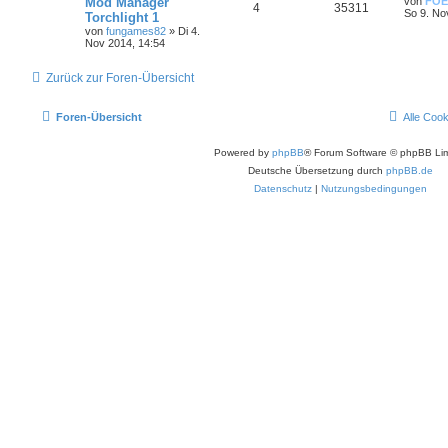
Mod Manager
von
FOE
4
35311
So 9. No
Torchlight 1
von
fungames82
»
Di 4.
Nov 2014, 14:54
Zurück zur Foren-Übersicht
Foren-Übersicht
Alle Coo
Powered by
phpBB
® Forum Software © phpBB Lim
Deutsche Übersetzung durch
phpBB.de
Datenschutz
|
Nutzungsbedingungen