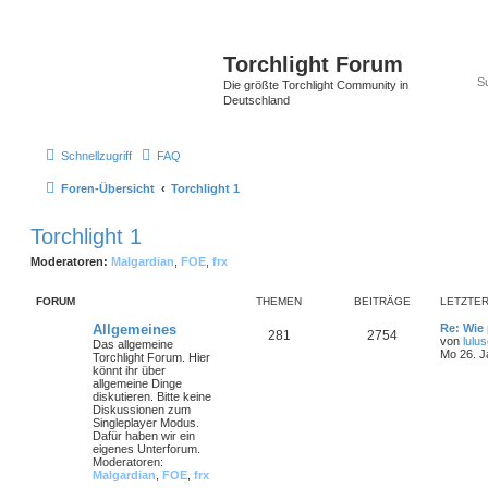
Torchlight Forum
Die größte Torchlight Community in
Deutschland
Schnellzugriff
FAQ
Foren-Übersicht
Torchlight 1
Torchlight 1
Moderatoren:
Malgardian
,
FOE
,
frx
FORUM
THEMEN
BEITRÄGE
LETZTER
Allgemeines
Re: Wie 
281
2754
von
lulu
Das allgemeine
Mo 26. J
Torchlight Forum. Hier
könnt ihr über
allgemeine Dinge
diskutieren. Bitte keine
Diskussionen zum
Singleplayer Modus.
Dafür haben wir ein
eigenes Unterforum.
Moderatoren:
Malgardian
,
FOE
,
frx