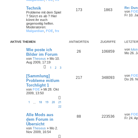
Technik
Re: Dun
173
1863
von
FOE
Probleme mit dem Spiel
Fr 10. J
? Stürzt es ab ? Hier
könnt ihr euch
gegenseitig helfen.
Moderatoren:
Malgardian
,
FOE
,
frx
AKTIVE THEMEN
ANTWORTEN
ZUGRIFFE
LETZTER
Wie poste ich
von
lulu
26
106859
Mo 26. J
Bilder im Forum
von
Theseus
»
Mo 10.
Aug 2009, 17:19
1
2
3
[Sammlung]
von
FOE
217
348093
Do 26. N
Probleme mit/um
Torchlight 1
von
FOE
»
Mi 28. Okt
2009, 13:50
1
18
19
20
21
…
22
Alle Mods aus
von
FOE
88
223536
Fr 24. A
dem Forum in
Übersicht
von
Theseus
»
Mo 2.
Nov 2009, 16:54