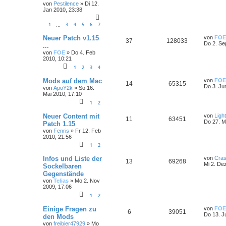
von
Pestilence
»
Di 12.
Jan 2010, 23:38
1
3
4
5
6
7
…
Neuer Patch v1.15
von
FOE
37
128033
Do 2. Se
...
von
FOE
»
Do 4. Feb
2010, 10:21
1
2
3
4
Mods auf dem Mac
von
FOE
14
65315
Do 3. Ju
von
ApoY2k
»
So 16.
Mai 2010, 17:10
1
2
Neuer Content mit
von
Ligh
11
63451
Do 27. M
Patch 1.15
von
Fenris
»
Fr 12. Feb
2010, 21:56
1
2
Infos und Liste der
von
Cras
13
69268
Mi 2. De
Sockelbaren
Gegenstände
von
Telias
»
Mo 2. Nov
2009, 17:06
1
2
Einige Fragen zu
von
FOE
6
39051
Do 13. J
den Mods
von
freibier47929
»
Mo