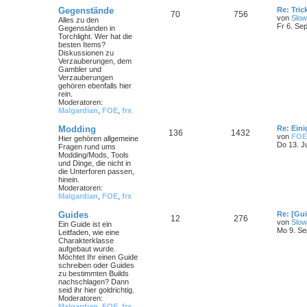
Gegenstände
Re: Tri
70
756
von
Slow
Alles zu den
Fr 6. Se
Gegenständen in
Torchlight. Wer hat die
besten Items?
Diskussionen zu
Verzauberungen, dem
Gambler und
Verzauberungen
gehören ebenfalls hier
rein.
Moderatoren:
Malgardian
,
FOE
,
frx
Modding
Re: Ein
136
1432
von
FOE
Hier gehören allgemeine
Do 13. J
Fragen rund ums
Modding/Mods, Tools
und Dinge, die nicht in
die Unterforen passen,
hinein.
Moderatoren:
Malgardian
,
FOE
,
frx
Guides
Re: [Gu
12
276
von
Slow
Ein Guide ist ein
Mo 9. Se
Leitfaden, wie eine
Charakterklasse
aufgebaut wurde.
Möchtet Ihr einen Guide
schreiben oder Guides
zu bestimmten Builds
nachschlagen? Dann
seid ihr hier goldrichtig.
Moderatoren:
Malgardian
,
FOE
,
frx