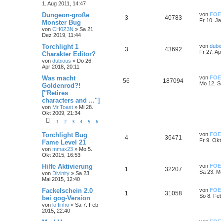
1. Aug 2011, 14:47
Dungeon-große
von
FOE
3
40783
Fr 10. J
Monster Bug
von
CH0Z3N
»
Sa 21.
Dez 2019, 11:44
Torchlight 1
von
dubi
3
43692
Fr 27. A
Charakter Editor?
von
dubious
»
Do 26.
Apr 2018, 20:11
Was macht
von
FOE
56
187094
Mo 12. S
Goldenrod?!
["Retires
characters and ..."]
von
Mr.Toast
»
Mi 28.
Okt 2009, 21:34
1
2
3
4
5
6
Torchlight Bug
von
FOE
4
36471
Fr 9. Ok
Fame Level 21
von
mmax23
»
Mo 5.
Okt 2015, 16:53
Hilfe Aktivierung
von
FOE
1
32207
Sa 23. M
von
Divinity
»
Sa 23.
Mai 2015, 12:40
Fackelschein 2.0
von
FOE
1
31058
So 8. Fe
bei gog-Version
von
loffinho
»
Sa 7. Feb
2015, 22:40