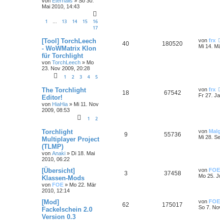
von
Eternalis
»
So 30.
Mai 2010, 14:43
1
13
14
15
16
…
17
[Tool] TorchLeech
von
frx
40
180520
Mi 14. M
- WoWMatrix Klon
für Torchlight
von
TorchLeech
»
Mo
23. Nov 2009, 20:28
1
2
3
4
5
The Torchlight
von
frx
18
67542
Fr 27. J
Editor!
von
HiaHia
»
Mi 11. Nov
2009, 08:53
1
2
Torchlight
von
Mal
9
55736
Mi 28. S
Multiplayer Project
(TLMP)
von
Anaki
»
Di 18. Mai
2010, 06:22
[Übersicht]
von
FOE
3
37458
Mo 25. J
Klassen-Mods
von
FOE
»
Mo 22. Mär
2010, 12:14
[Mod]
von
FOE
62
175017
So 7. No
Fackelschein 2.0
Version 0.3