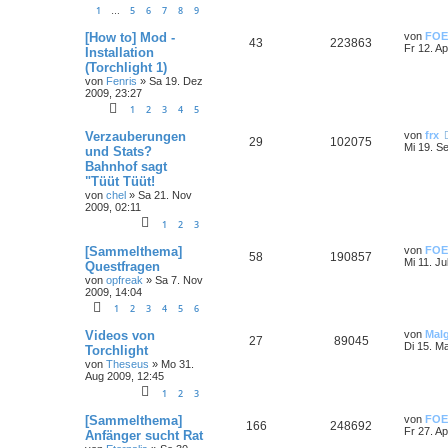
1
5
6
7
8
9
…
[How to] Mod -
von
FOE
43
223863
Fr 12. Ap
Installation
(Torchlight 1)
von
Fenris
»
Sa 19. Dez
2009, 23:27
1
2
3
4
5
Verzauberungen
von
frx
29
102075
Mi 19. S
und Stats?
Bahnhof sagt
"Tüüt Tüüt!
von
chel
»
Sa 21. Nov
2009, 02:11
1
2
3
[Sammelthema]
von
FOE
58
190857
Mi 11. Ju
Questfragen
von
opfreak
»
Sa 7. Nov
2009, 14:04
1
2
3
4
5
6
Videos von
von
Mal
27
89045
Di 15. M
Torchlight
von
Theseus
»
Mo 31.
Aug 2009, 12:45
1
2
3
[Sammelthema]
von
FOE
166
248692
Fr 27. A
Anfänger sucht Rat