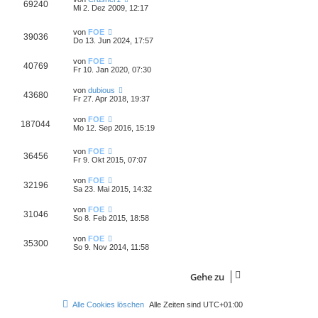
69240
Mi 2. Dez 2009, 12:17
von
FOE
39036
Do 13. Jun 2024, 17:57
von
FOE
40769
Fr 10. Jan 2020, 07:30
von
dubious
43680
Fr 27. Apr 2018, 19:37
von
FOE
187044
Mo 12. Sep 2016, 15:19
von
FOE
36456
Fr 9. Okt 2015, 07:07
von
FOE
32196
Sa 23. Mai 2015, 14:32
von
FOE
31046
So 8. Feb 2015, 18:58
von
FOE
35300
So 9. Nov 2014, 11:58
Gehe zu
Alle Cookies löschen
Alle Zeiten sind
UTC+01:00