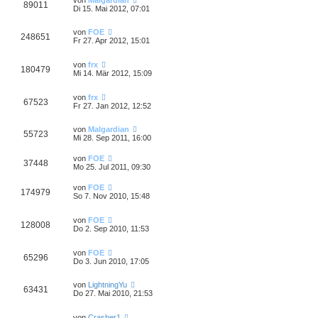
89011
Di 15. Mai 2012, 07:01
von
FOE
248651
Fr 27. Apr 2012, 15:01
von
frx
180479
Mi 14. Mär 2012, 15:09
von
frx
67523
Fr 27. Jan 2012, 12:52
von
Malgardian
55723
Mi 28. Sep 2011, 16:00
von
FOE
37448
Mo 25. Jul 2011, 09:30
von
FOE
174979
So 7. Nov 2010, 15:48
von
FOE
128008
Do 2. Sep 2010, 11:53
von
FOE
65296
Do 3. Jun 2010, 17:05
von
LightningYu
63431
Do 27. Mai 2010, 21:53
von
Crasher1