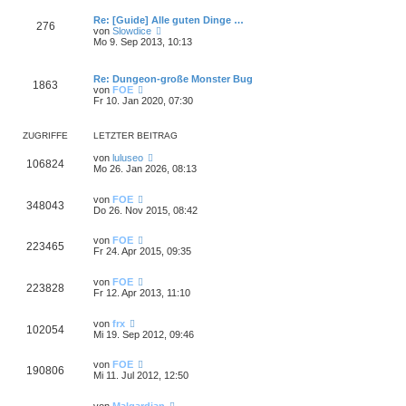
u
a
B
e
g
Re: [Guide] Alle guten Dinge …
e
276
s
N
von
Slowdice
i
t
e
Mo 9. Sep 2013, 10:13
t
e
u
r
r
e
a
B
s
g
Re: Dungeon-große Monster Bug
e
1863
t
N
von
FOE
i
e
e
Fr 10. Jan 2020, 07:30
t
r
u
r
B
e
a
e
s
g
ZUGRIFFE
LETZTER BEITRAG
i
t
t
e
von
luluseo
r
106824
r
Mo 26. Jan 2026, 08:13
a
B
g
e
i
von
FOE
348043
t
Do 26. Nov 2015, 08:42
r
a
von
FOE
g
223465
Fr 24. Apr 2015, 09:35
von
FOE
223828
Fr 12. Apr 2013, 11:10
von
frx
102054
Mi 19. Sep 2012, 09:46
von
FOE
190806
Mi 11. Jul 2012, 12:50
von
Malgardian