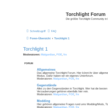
Torchlight Forum
Die größte Torchlight Community in
Schnellzugriff
FAQ
Foren-Übersicht
Torchlight 1
Torchlight 1
Moderatoren:
Malgardian
,
FOE
,
frx
FORUM
Allgemeines
Das allgemeine Torchlight Forum. Hier könnt ihr über allgeme
Modus. Dafür haben wir ein eigenes Unterforum.
Moderatoren:
Malgardian
,
FOE
,
frx
Gegenstände
Alles zu den Gegenständen in Torchlight. Wer hat die best
Verzauberungen gehören ebenfalls hier rein.
Moderatoren:
Malgardian
,
FOE
,
frx
Modding
Hier gehören allgemeine Fragen rund ums Modding/Mods, Tools
Moderatoren:
Malgardian
,
FOE
,
frx