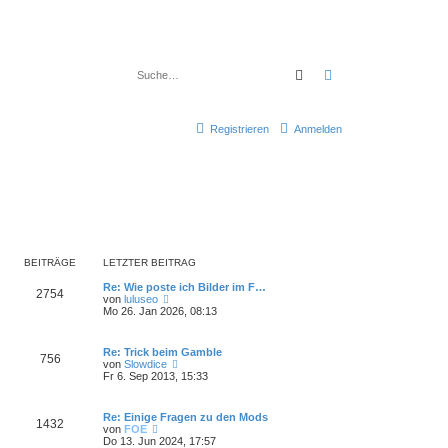
Suche
Erweiterte Suche
Registrieren
Anmelden
BEITRÄGE
LETZTER BEITRAG
Re: Wie poste ich Bilder im F…
2754
N
von
luluseo
e
Mo 26. Jan 2026, 08:13
u
e
s
Re: Trick beim Gamble
756
t
N
von
Slowdice
e
e
Fr 6. Sep 2013, 15:33
r
u
B
e
e
s
Re: Einige Fragen zu den Mods
i
1432
t
N
von
FOE
t
e
e
Do 13. Jun 2024, 17:57
r
r