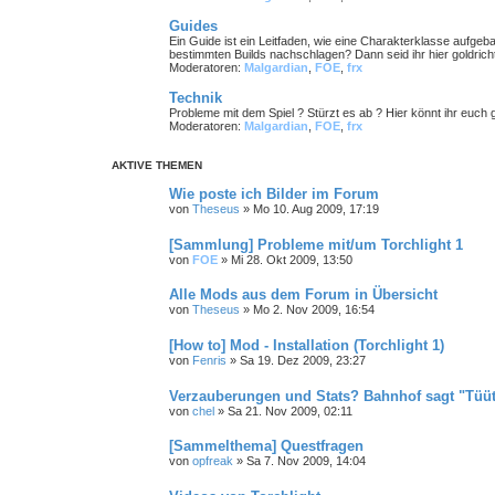
Guides
Ein Guide ist ein Leitfaden, wie eine Charakterklasse aufge
bestimmten Builds nachschlagen? Dann seid ihr hier goldricht
Moderatoren:
Malgardian
,
FOE
,
frx
Technik
Probleme mit dem Spiel ? Stürzt es ab ? Hier könnt ihr euch g
Moderatoren:
Malgardian
,
FOE
,
frx
AKTIVE THEMEN
Wie poste ich Bilder im Forum
von
Theseus
»
Mo 10. Aug 2009, 17:19
[Sammlung] Probleme mit/um Torchlight 1
von
FOE
»
Mi 28. Okt 2009, 13:50
Alle Mods aus dem Forum in Übersicht
von
Theseus
»
Mo 2. Nov 2009, 16:54
[How to] Mod - Installation (Torchlight 1)
von
Fenris
»
Sa 19. Dez 2009, 23:27
Verzauberungen und Stats? Bahnhof sagt "Tüüt
von
chel
»
Sa 21. Nov 2009, 02:11
[Sammelthema] Questfragen
von
opfreak
»
Sa 7. Nov 2009, 14:04