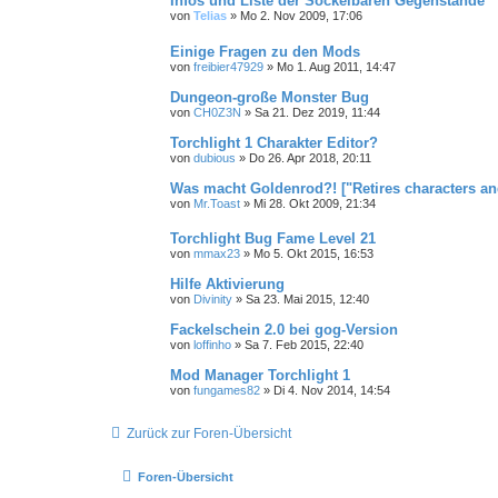
Infos und Liste der Sockelbaren Gegenstände
von
Telias
»
Mo 2. Nov 2009, 17:06
Einige Fragen zu den Mods
von
freibier47929
»
Mo 1. Aug 2011, 14:47
Dungeon-große Monster Bug
von
CH0Z3N
»
Sa 21. Dez 2019, 11:44
Torchlight 1 Charakter Editor?
von
dubious
»
Do 26. Apr 2018, 20:11
Was macht Goldenrod?! ["Retires characters and
von
Mr.Toast
»
Mi 28. Okt 2009, 21:34
Torchlight Bug Fame Level 21
von
mmax23
»
Mo 5. Okt 2015, 16:53
Hilfe Aktivierung
von
Divinity
»
Sa 23. Mai 2015, 12:40
Fackelschein 2.0 bei gog-Version
von
loffinho
»
Sa 7. Feb 2015, 22:40
Mod Manager Torchlight 1
von
fungames82
»
Di 4. Nov 2014, 14:54
Zurück zur Foren-Übersicht
Foren-Übersicht