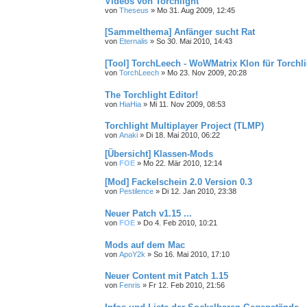
Videos von Torchlight
von
Theseus
»
Mo 31. Aug 2009, 12:45
[Sammelthema] Anfänger sucht Rat
von
Eternalis
»
So 30. Mai 2010, 14:43
[Tool] TorchLeech - WoWMatrix Klon für Torchli
von
TorchLeech
»
Mo 23. Nov 2009, 20:28
The Torchlight Editor!
von
HiaHia
»
Mi 11. Nov 2009, 08:53
Torchlight Multiplayer Project (TLMP)
von
Anaki
»
Di 18. Mai 2010, 06:22
[Übersicht] Klassen-Mods
von
FOE
»
Mo 22. Mär 2010, 12:14
[Mod] Fackelschein 2.0 Version 0.3
von
Pestilence
»
Di 12. Jan 2010, 23:38
Neuer Patch v1.15 ...
von
FOE
»
Do 4. Feb 2010, 10:21
Mods auf dem Mac
von
ApoY2k
»
So 16. Mai 2010, 17:10
Neuer Content mit Patch 1.15
von
Fenris
»
Fr 12. Feb 2010, 21:56