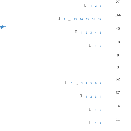
27
1
2
3
166
1
13
14
15
16
17
…
ght
40
1
2
3
4
5
18
1
2
9
3
62
1
3
4
5
6
7
…
37
1
2
3
4
14
1
2
11
1
2