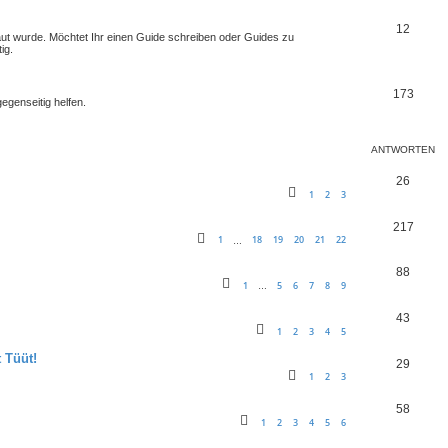
12
baut wurde. Möchtet Ihr einen Guide schreiben oder Guides zu
ig.
173
egenseitig helfen.
ANTWORTEN
26
1
2
3
217
1
18
19
20
21
22
…
88
1
5
6
7
8
9
…
43
1
2
3
4
5
 Tüüt!
29
1
2
3
58
1
2
3
4
5
6