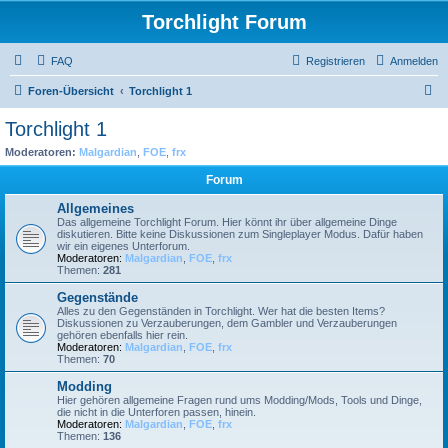
Torchlight Forum
FAQ
Registrieren
Anmelden
S
Foren-Übersicht
Torchlight 1
u
Torchlight 1
c
Moderatoren:
Malgardian
,
FOE
,
frx
h
Forum
e
Allgemeines
Das allgemeine Torchlight Forum. Hier könnt ihr über allgemeine Dinge
diskutieren. Bitte keine Diskussionen zum Singleplayer Modus. Dafür haben
wir ein eigenes Unterforum.
Moderatoren:
Malgardian
,
FOE
,
frx
Themen:
281
Gegenstände
Alles zu den Gegenständen in Torchlight. Wer hat die besten Items?
Diskussionen zu Verzauberungen, dem Gambler und Verzauberungen
gehören ebenfalls hier rein.
Moderatoren:
Malgardian
,
FOE
,
frx
Themen:
70
Modding
Hier gehören allgemeine Fragen rund ums Modding/Mods, Tools und Dinge,
die nicht in die Unterforen passen, hinein.
Moderatoren:
Malgardian
,
FOE
,
frx
Themen:
136