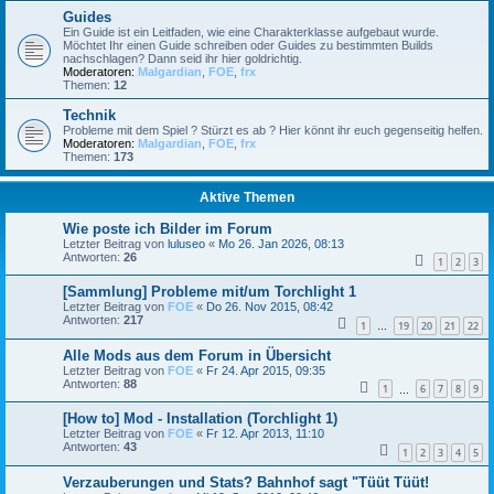
Guides
Ein Guide ist ein Leitfaden, wie eine Charakterklasse aufgebaut wurde.
Möchtet Ihr einen Guide schreiben oder Guides zu bestimmten Builds
nachschlagen? Dann seid ihr hier goldrichtig.
Moderatoren:
Malgardian
,
FOE
,
frx
Themen:
12
Technik
Probleme mit dem Spiel ? Stürzt es ab ? Hier könnt ihr euch gegenseitig helfen.
Moderatoren:
Malgardian
,
FOE
,
frx
Themen:
173
Aktive Themen
Wie poste ich Bilder im Forum
Letzter Beitrag von
luluseo
«
Mo 26. Jan 2026, 08:13
Antworten:
26
1
2
3
[Sammlung] Probleme mit/um Torchlight 1
Letzter Beitrag von
FOE
«
Do 26. Nov 2015, 08:42
Antworten:
217
1
19
20
21
22
…
Alle Mods aus dem Forum in Übersicht
Letzter Beitrag von
FOE
«
Fr 24. Apr 2015, 09:35
Antworten:
88
1
6
7
8
9
…
[How to] Mod - Installation (Torchlight 1)
Letzter Beitrag von
FOE
«
Fr 12. Apr 2013, 11:10
Antworten:
43
1
2
3
4
5
Verzauberungen und Stats? Bahnhof sagt "Tüüt Tüüt!