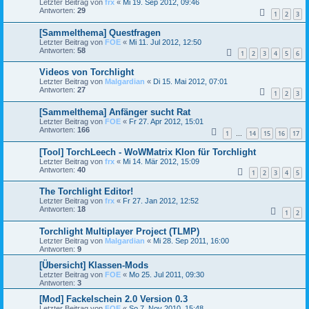
Letzter Beitrag von
frx
«
Mi 19. Sep 2012, 09:46
Antworten:
29
1
2
3
[Sammelthema] Questfragen
Letzter Beitrag von
FOE
«
Mi 11. Jul 2012, 12:50
Antworten:
58
1
2
3
4
5
6
Videos von Torchlight
Letzter Beitrag von
Malgardian
«
Di 15. Mai 2012, 07:01
Antworten:
27
1
2
3
[Sammelthema] Anfänger sucht Rat
Letzter Beitrag von
FOE
«
Fr 27. Apr 2012, 15:01
Antworten:
166
1
14
15
16
17
…
[Tool] TorchLeech - WoWMatrix Klon für Torchlight
Letzter Beitrag von
frx
«
Mi 14. Mär 2012, 15:09
Antworten:
40
1
2
3
4
5
The Torchlight Editor!
Letzter Beitrag von
frx
«
Fr 27. Jan 2012, 12:52
Antworten:
18
1
2
Torchlight Multiplayer Project (TLMP)
Letzter Beitrag von
Malgardian
«
Mi 28. Sep 2011, 16:00
Antworten:
9
[Übersicht] Klassen-Mods
Letzter Beitrag von
FOE
«
Mo 25. Jul 2011, 09:30
Antworten:
3
[Mod] Fackelschein 2.0 Version 0.3
Letzter Beitrag von
FOE
«
So 7. Nov 2010, 15:48