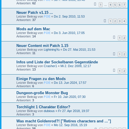
Antworten:
62
1
4
5
6
7
…
Neuer Patch v1.15 ...
Letzter Beitrag von
FOE
«
Do 2. Sep 2010, 11:53
Antworten:
37
1
2
3
4
Mods auf dem Mac
Letzter Beitrag von
FOE
«
Do 3. Jun 2010, 17:05
Antworten:
14
1
2
Neuer Content mit Patch 1.15
Letzter Beitrag von
LightningYu
«
Do 27. Mai 2010, 21:53
Antworten:
11
1
2
Infos und Liste der Sockelbaren Gegenstände
Letzter Beitrag von
Crasher1
«
Mi 2. Dez 2009, 12:17
Antworten:
13
1
2
Einige Fragen zu den Mods
Letzter Beitrag von
FOE
«
Do 13. Jun 2024, 17:57
Antworten:
6
Dungeon-große Monster Bug
Letzter Beitrag von
FOE
«
Fr 10. Jan 2020, 07:30
Antworten:
3
Torchlight 1 Charakter Editor?
Letzter Beitrag von
dubious
«
Fr 27. Apr 2018, 19:37
Antworten:
3
Was macht Goldenrod?! ["Retires characters and ..."]
Letzter Beitrag von
FOE
«
Mo 12. Sep 2016, 15:19
Antworten:
56