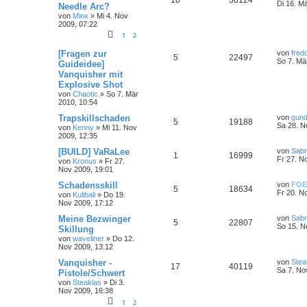
Di 16. M
Needle Arc?
von
Minx
»
Mi 4. Nov
2009, 07:22
1
2
[Fragen zur
von
fred
5
22497
So 7. Mä
Guideidee]
Vanquisher mit
Explosive Shot
von
Chaotic
»
So 7. Mär
2010, 10:54
Trapskillschaden
von
gund
5
19188
Sa 28. N
von
Kenny
»
Mi 11. Nov
2009, 12:35
[BUILD] VaRaLee
von
Sab
1
16999
Fr 27. N
von
Kronus
»
Fr 27.
Nov 2009, 19:01
Schadensskill
von
FOE
5
18634
Fr 20. N
von
Kulibali
»
Do 19.
Nov 2009, 17:12
Meine Bezwinger
von
Sab
5
22807
So 15. N
Skillung
von
waveliner
»
Do 12.
Nov 2009, 13:12
Vanquisher -
von
Stea
17
40119
Sa 7. No
Pistole/Schwert
von
Steaklas
»
Di 3.
Nov 2009, 16:38
1
2