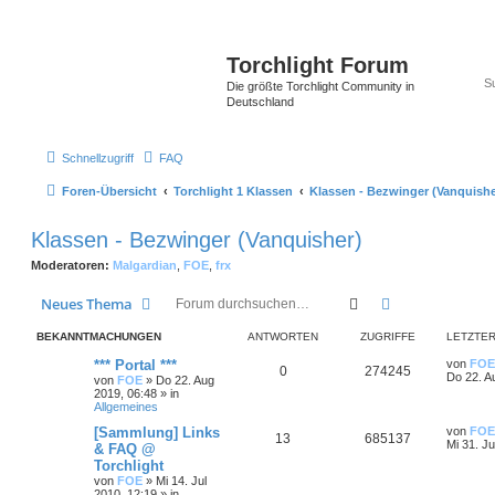
Torchlight Forum
Die größte Torchlight Community in
Deutschland
Schnellzugriff
FAQ
Foren-Übersicht
Torchlight 1 Klassen
Klassen - Bezwinger (Vanquishe
Klassen - Bezwinger (Vanquisher)
Moderatoren:
Malgardian
,
FOE
,
frx
Suche
Erweiterte Suc
Neues Thema
BEKANNTMACHUNGEN
ANTWORTEN
ZUGRIFFE
LETZTER
*** Portal ***
von
FOE
0
274245
Do 22. A
von
FOE
»
Do 22. Aug
2019, 06:48
» in
Allgemeines
[Sammlung] Links
von
FOE
13
685137
Mi 31. Ju
& FAQ @
Torchlight
von
FOE
»
Mi 14. Jul
2010, 12:19
» in