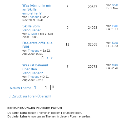
Was könnt ihr mir
von
Sedr
5
20587
Di 3. No
an Skills
empfehlen?
von
Theseus
»
Mo 2.
Nov 2009, 16:41
Skills vom
von
FOE
9
24053
Sa 31. O
Vanquisher
von
G-Man
»
Mo 7. Sep
2009, 18:05
Das erste offizielle
von
Sest
11
32565
Fr 11. S
Bild
von
Theseus
»
Sa 22.
Aug 2009, 09:30
1
2
Was ist bekannt
von
McB
7
20573
Sa 22. A
über den
Vanquisher?
von
Theseus
»
Di 11.
Aug 2009, 15:45
Neues Thema
Zurück zur Foren-Übersicht
BERECHTIGUNGEN IN DIESEM FORUM
Du darfst
keine
neuen Themen in diesem Forum erstellen.
Du darfst
keine
Antworten zu Themen in diesem Forum erstellen.