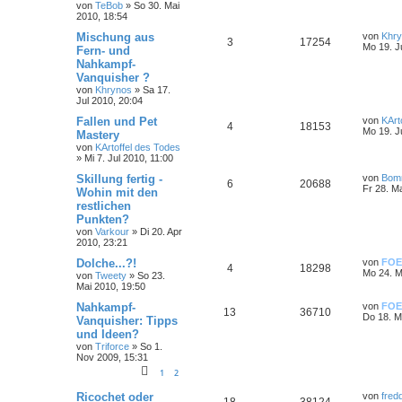
von
TeBob
»
So 30. Mai
2010, 18:54
Mischung aus
von
Khr
3
17254
Mo 19. J
Fern- und
Nahkampf-
Vanquisher ?
von
Khrynos
»
Sa 17.
Jul 2010, 20:04
Fallen und Pet
von
KArt
4
18153
Mo 19. J
Mastery
von
KArtoffel des Todes
»
Mi 7. Jul 2010, 11:00
Skillung fertig -
von
Bom
6
20688
Fr 28. M
Wohin mit den
restlichen
Punkten?
von
Varkour
»
Di 20. Apr
2010, 23:21
Dolche...?!
von
FOE
4
18298
Mo 24. M
von
Tweety
»
So 23.
Mai 2010, 19:50
Nahkampf-
von
FOE
13
36710
Do 18. M
Vanquisher: Tipps
und Ideen?
von
Triforce
»
So 1.
Nov 2009, 15:31
1
2
Ricochet oder
von
fred
18
38124