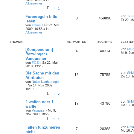
Allgemeines
1
2
Forenregeln bitte
von
Teli
0
459896
Fr 22. M
lesen
von
Telias
»
Fr 22. Mai
2009, 10:56
» in
Allgemeines
THEMEN
ANTWORTEN
ZUGRIFFE
LETZTER
[Kompendium]
von
Mal
4
40314
Mi 9. Ju
Bezwinger /
Vanquisher
von
FOE
»
Sa 22. Mai
2010, 13:26
Die Sache mit den
von
SirMu
16
75755
Do 13. J
Attributen
von
Nelan Nachtbringer
»
Sa 14. Nov 2009,
15:19
1
2
2 waffen oder 1
von
SirMu
17
43786
Do 13. J
wafffe
von
Vasquez
»
Mo 9.
Nov 2009, 18:22
1
2
Fallen funzunieren
von
Nefa
7
20388
Mo 16. A
nicht