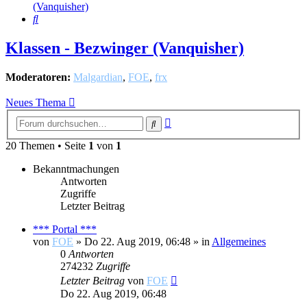
(Vanquisher)
Suche
Klassen - Bezwinger (Vanquisher)
Moderatoren:
Malgardian
,
FOE
,
frx
Neues Thema
Erweiterte
Suche
Suche
20 Themen • Seite
1
von
1
Bekanntmachungen
Antworten
Zugriffe
Letzter Beitrag
*** Portal ***
von
FOE
»
Do 22. Aug 2019, 06:48
» in
Allgemeines
0
Antworten
274232
Zugriffe
Letzter Beitrag
von
FOE
Do 22. Aug 2019, 06:48