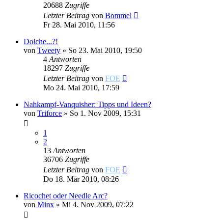
20688
Zugriffe
Letzter Beitrag
von
Bommel
Fr 28. Mai 2010, 11:56
Dolche...?!
von
Tweety
»
So 23. Mai 2010, 19:50
4
Antworten
18297
Zugriffe
Letzter Beitrag
von
FOE
Mo 24. Mai 2010, 17:59
Nahkampf-Vanquisher: Tipps und Ideen?
von
Triforce
»
So 1. Nov 2009, 15:31
1
2
13
Antworten
36706
Zugriffe
Letzter Beitrag
von
FOE
Do 18. Mär 2010, 08:26
Ricochet oder Needle Arc?
von
Minx
»
Mi 4. Nov 2009, 07:22