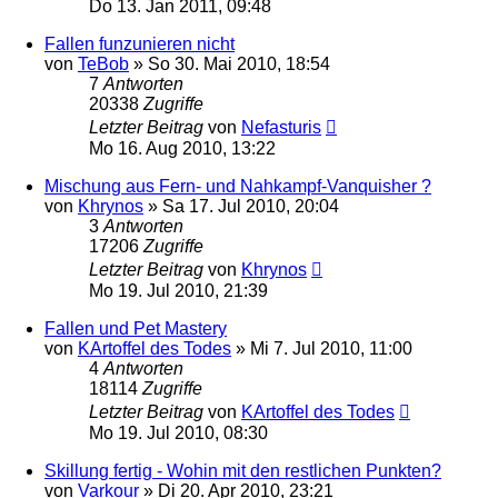
Do 13. Jan 2011, 09:48
Fallen funzunieren nicht
von
TeBob
»
So 30. Mai 2010, 18:54
7
Antworten
20338
Zugriffe
Letzter Beitrag
von
Nefasturis
Mo 16. Aug 2010, 13:22
Mischung aus Fern- und Nahkampf-Vanquisher ?
von
Khrynos
»
Sa 17. Jul 2010, 20:04
3
Antworten
17206
Zugriffe
Letzter Beitrag
von
Khrynos
Mo 19. Jul 2010, 21:39
Fallen und Pet Mastery
von
KArtoffel des Todes
»
Mi 7. Jul 2010, 11:00
4
Antworten
18114
Zugriffe
Letzter Beitrag
von
KArtoffel des Todes
Mo 19. Jul 2010, 08:30
Skillung fertig - Wohin mit den restlichen Punkten?
von
Varkour
»
Di 20. Apr 2010, 23:21