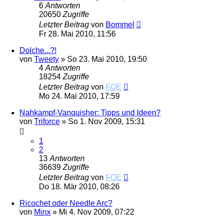
6
Antworten
20650
Zugriffe
Letzter Beitrag
von
Bommel
Fr 28. Mai 2010, 11:56
Dolche...?!
von
Tweety
»
So 23. Mai 2010, 19:50
4
Antworten
18254
Zugriffe
Letzter Beitrag
von
FOE
Mo 24. Mai 2010, 17:59
Nahkampf-Vanquisher: Tipps und Ideen?
von
Triforce
»
So 1. Nov 2009, 15:31
1
2
13
Antworten
36639
Zugriffe
Letzter Beitrag
von
FOE
Do 18. Mär 2010, 08:26
Ricochet oder Needle Arc?
von
Minx
»
Mi 4. Nov 2009, 07:22