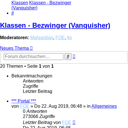
Klassen
Klassen - Bezwinger
(Vanquisher)
Suche
Klassen - Bezwinger (Vanquisher)
Moderatoren:
Malgardian
,
FOE
,
frx
Neues Thema
Erweiterte
Suche
Suche
20 Themen • Seite
1
von
1
Bekanntmachungen
Antworten
Zugriffe
Letzter Beitrag
*** Portal ***
von
FOE
»
Do 22. Aug 2019, 06:48
» in
Allgemeines
0
Antworten
273066
Zugriffe
Letzter Beitrag
von
FOE
Do 22. Aug 2019, 06:48