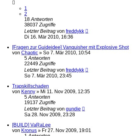
1
2
18
Antworten
38037
Zugriffe
Letzter Beitrag
von
freddykk
Di 16. Mär 2010, 16:36
[Fragen zur Guideidee] Vanquisher mit Explosive Shot
von
Chaotic
»
So 7. Mär 2010, 10:54
5
Antworten
22449
Zugriffe
Letzter Beitrag
von
freddykk
So 7. Mär 2010, 23:45
Trapskillschaden
von
Kenny
»
Mi 11. Nov 2009, 12:35
5
Antworten
19137
Zugriffe
Letzter Beitrag
von
gundie
Sa 28. Nov 2009, 23:28
[BUILD] VaRaLee
von
Kronus
»
Fr 27. Nov 2009, 19:01
1
Antworten