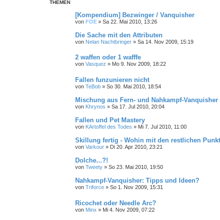
THEMEN
[Kompendium] Bezwinger / Vanquisher
von
FOE
»
Sa 22. Mai 2010, 13:26
Die Sache mit den Attributen
von
Nelan Nachtbringer
»
Sa 14. Nov 2009, 15:19
2 waffen oder 1 wafffe
von
Vasquez
»
Mo 9. Nov 2009, 18:22
Fallen funzunieren nicht
von
TeBob
»
So 30. Mai 2010, 18:54
Mischung aus Fern- und Nahkampf-Vanquisher
von
Khrynos
»
Sa 17. Jul 2010, 20:04
Fallen und Pet Mastery
von
KArtoffel des Todes
»
Mi 7. Jul 2010, 11:00
Skillung fertig - Wohin mit den restlichen Punk
von
Varkour
»
Di 20. Apr 2010, 23:21
Dolche...?!
von
Tweety
»
So 23. Mai 2010, 19:50
Nahkampf-Vanquisher: Tipps und Ideen?
von
Triforce
»
So 1. Nov 2009, 15:31
Ricochet oder Needle Arc?
von
Minx
»
Mi 4. Nov 2009, 07:22