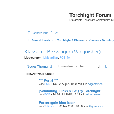
Torchlight Forum
Die größte Torchlight Community in
Schnellzugriff
FAQ
Foren-Übersicht
Torchlight 1 Klassen
Klassen - Bezwing
Klassen - Bezwinger (Vanquisher)
Moderatoren:
Malgardian
,
FOE
,
frx
Suche
Erw
Neues Thema
BEKANNTMACHUNGEN
*** Portal ***
von
FOE
»
Do 22. Aug 2019, 06:48
» in
Allgemeines
[Sammlung] Links & FAQ @ Torchlight
von
FOE
»
Mi 14. Jul 2010, 12:19
» in
Allgemeines
Forenregeln bitte lesen
von
Telias
»
Fr 22. Mai 2009, 10:56
» in
Allgemeines