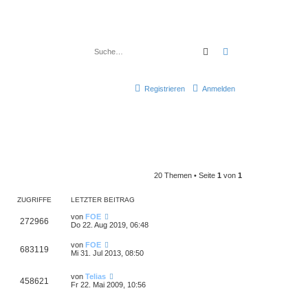
Suche
Erweiterte Suche
Registrieren
Anmelden
20 Themen • Seite
1
von
1
ZUGRIFFE
LETZTER BEITRAG
von
FOE
272966
Do 22. Aug 2019, 06:48
von
FOE
683119
Mi 31. Jul 2013, 08:50
von
Telias
458621
Fr 22. Mai 2009, 10:56