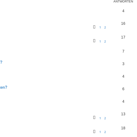
ANTWORTEN
4
16
1
2
17
1
2
7
 ?
3
4
ten?
6
4
13
1
2
18
1
2