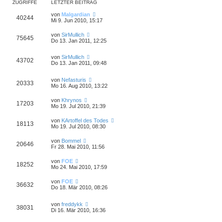
ZUGRIFFE
LETZTER BEITRAG
von
Malgardian
40244
Mi 9. Jun 2010, 15:17
von
SirMullich
75645
Do 13. Jan 2011, 12:25
von
SirMullich
43702
Do 13. Jan 2011, 09:48
von
Nefasturis
20333
Mo 16. Aug 2010, 13:22
von
Khrynos
17203
Mo 19. Jul 2010, 21:39
von
KArtoffel des Todes
18113
Mo 19. Jul 2010, 08:30
von
Bommel
20646
Fr 28. Mai 2010, 11:56
von
FOE
18252
Mo 24. Mai 2010, 17:59
von
FOE
36632
Do 18. Mär 2010, 08:26
von
freddykk
38031
Di 16. Mär 2010, 16:36