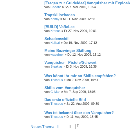
[Fragen zur Guideidee] Vanquisher mit Explosi
von
Chaotic
»
So 7. Mär 2010, 10:54
Trapskillschaden
von
Kenny
»
Mi 11. Nov 2009, 12:35
[BUILD] VaRaLee
von
Kronus
»
Fr 27. Nov 2009, 19:01
Schadensskill
von
Kulibali
»
Do 19. Nov 2009, 17:12
Meine Bezwinger Skillung
von
waveliner
»
Do 12. Nov 2009, 13:12
Vanquisher - Pistole/Schwert
von
Steaklas
»
Di 3. Nov 2009, 16:38
Was könnt ihr mir an Skills empfehlen?
von
Theseus
»
Mo 2. Nov 2009, 16:41
Skills vom Vanquisher
von
G-Man
»
Mo 7. Sep 2009, 18:05
Das erste offizielle Bild
von
Theseus
»
Sa 22. Aug 2009, 09:30
Was ist bekannt über den Vanquisher?
von
Theseus
»
Di 11. Aug 2009, 15:45
Neues Thema