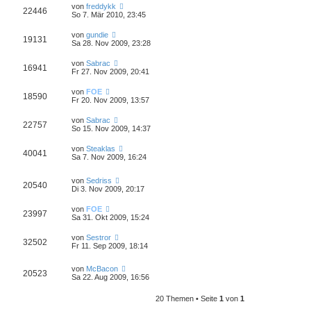
von
freddykk
22446
So 7. Mär 2010, 23:45
von
gundie
19131
Sa 28. Nov 2009, 23:28
von
Sabrac
16941
Fr 27. Nov 2009, 20:41
von
FOE
18590
Fr 20. Nov 2009, 13:57
von
Sabrac
22757
So 15. Nov 2009, 14:37
von
Steaklas
40041
Sa 7. Nov 2009, 16:24
von
Sedriss
20540
Di 3. Nov 2009, 20:17
von
FOE
23997
Sa 31. Okt 2009, 15:24
von
Sestror
32502
Fr 11. Sep 2009, 18:14
von
McBacon
20523
Sa 22. Aug 2009, 16:56
20 Themen • Seite
1
von
1