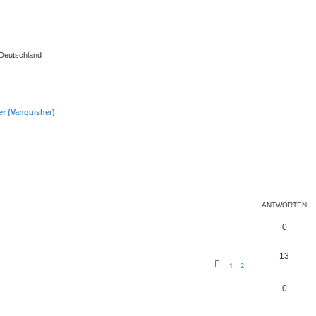
 Deutschland
er (Vanquisher)
eiterte Suche
ANTWORTEN
0
13
1
2
0