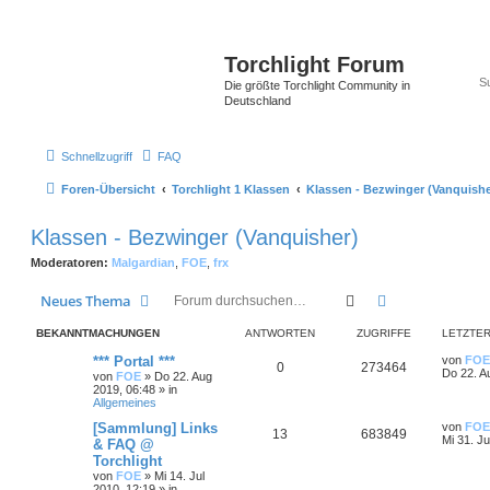
Torchlight Forum
Die größte Torchlight Community in
Deutschland
Schnellzugriff
FAQ
Foren-Übersicht
Torchlight 1 Klassen
Klassen - Bezwinger (Vanquishe
Klassen - Bezwinger (Vanquisher)
Moderatoren:
Malgardian
,
FOE
,
frx
Suche
Erweiterte Suc
Neues Thema
BEKANNTMACHUNGEN
ANTWORTEN
ZUGRIFFE
LETZTER
*** Portal ***
von
FOE
0
273464
Do 22. A
von
FOE
»
Do 22. Aug
2019, 06:48
» in
Allgemeines
[Sammlung] Links
von
FOE
13
683849
Mi 31. Ju
& FAQ @
Torchlight
von
FOE
»
Mi 14. Jul
2010, 12:19
» in