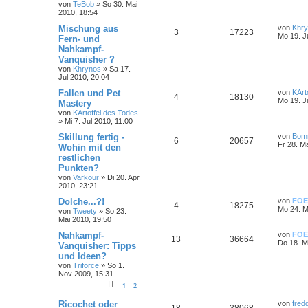
von
TeBob
»
So 30. Mai
2010, 18:54
Mischung aus
von
Khr
3
17223
Mo 19. J
Fern- und
Nahkampf-
Vanquisher ?
von
Khrynos
»
Sa 17.
Jul 2010, 20:04
Fallen und Pet
von
KArt
4
18130
Mo 19. J
Mastery
von
KArtoffel des Todes
»
Mi 7. Jul 2010, 11:00
Skillung fertig -
von
Bom
6
20657
Fr 28. M
Wohin mit den
restlichen
Punkten?
von
Varkour
»
Di 20. Apr
2010, 23:21
Dolche...?!
von
FOE
4
18275
Mo 24. M
von
Tweety
»
So 23.
Mai 2010, 19:50
Nahkampf-
von
FOE
13
36664
Do 18. M
Vanquisher: Tipps
und Ideen?
von
Triforce
»
So 1.
Nov 2009, 15:31
1
2
Ricochet oder
von
fred
18
38068