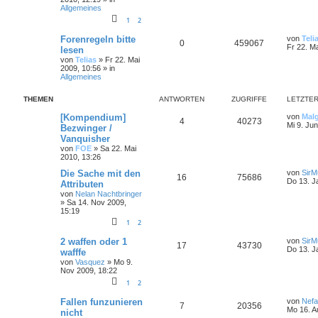
Allgemeines
1
2
Forenregeln bitte
von
Teli
0
459067
Fr 22. M
lesen
von
Telias
»
Fr 22. Mai
2009, 10:56
» in
Allgemeines
THEMEN
ANTWORTEN
ZUGRIFFE
LETZTER
[Kompendium]
von
Mal
4
40273
Mi 9. Ju
Bezwinger /
Vanquisher
von
FOE
»
Sa 22. Mai
2010, 13:26
Die Sache mit den
von
SirMu
16
75686
Do 13. J
Attributen
von
Nelan Nachtbringer
»
Sa 14. Nov 2009,
15:19
1
2
2 waffen oder 1
von
SirMu
17
43730
Do 13. J
wafffe
von
Vasquez
»
Mo 9.
Nov 2009, 18:22
1
2
Fallen funzunieren
von
Nefa
7
20356
Mo 16. A
nicht