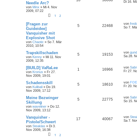
Di 16. M
Needle Arc?
von
Minx
»
Mi 4. Nov
2009, 07:22
1
2
[Fragen zur
von
fred
5
22468
So 7. Mä
Guideidee]
Vanquisher mit
Explosive Shot
von
Chaotic
»
So 7. Mär
2010, 10:54
Trapskillschaden
von
gund
5
19153
Sa 28. N
von
Kenny
»
Mi 11. Nov
2009, 12:35
[BUILD] VaRaLee
von
Sab
1
16966
Fr 27. N
von
Kronus
»
Fr 27.
Nov 2009, 19:01
Schadensskill
von
FOE
5
18610
Fr 20. N
von
Kulibali
»
Do 19.
Nov 2009, 17:12
Meine Bezwinger
von
Sab
5
22775
So 15. N
Skillung
von
waveliner
»
Do 12.
Nov 2009, 13:12
Vanquisher -
von
Stea
17
40067
Sa 7. No
Pistole/Schwert
von
Steaklas
»
Di 3.
Nov 2009, 16:38
1
2