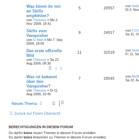
Was könnt ihr mir
von
Sedr
5
20557
Di 3. No
an Skills
empfehlen?
von
Theseus
»
Mo 2.
Nov 2009, 16:41
Skills vom
von
FOE
9
24017
Sa 31. O
Vanquisher
von
G-Man
»
Mo 7. Sep
2009, 18:05
Das erste offizielle
von
Sest
11
32519
Fr 11. S
Bild
von
Theseus
»
Sa 22.
Aug 2009, 09:30
1
2
Was ist bekannt
von
McB
7
20545
Sa 22. A
über den
Vanquisher?
von
Theseus
»
Di 11.
Aug 2009, 15:45
Neues Thema
Zurück zur Foren-Übersicht
BERECHTIGUNGEN IN DIESEM FORUM
Du darfst
keine
neuen Themen in diesem Forum erstellen.
Du darfst
keine
Antworten zu Themen in diesem Forum erstellen.