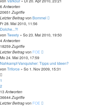
von
Varkour
»
Di 20. Apr 2010, 23:21
6
Antworten
20651
Zugriffe
Letzter Beitrag
von
Bommel
Fr 28. Mai 2010, 11:56
Dolche...?!
von
Tweety
»
So 23. Mai 2010, 19:50
4
Antworten
18259
Zugriffe
Letzter Beitrag
von
FOE
Mo 24. Mai 2010, 17:59
Nahkampf-Vanquisher: Tipps und Ideen?
von
Triforce
»
So 1. Nov 2009, 15:31
1
2
13
Antworten
36644
Zugriffe
Letzter Beitrag
von
FOE