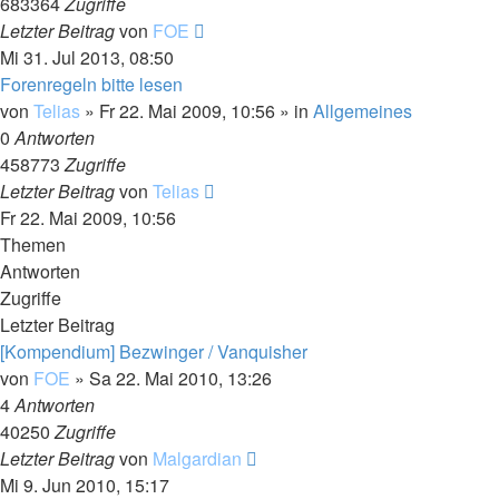
683364
Zugriffe
Letzter Beitrag
von
FOE
Mi 31. Jul 2013, 08:50
Forenregeln bitte lesen
von
Telias
»
Fr 22. Mai 2009, 10:56
» in
Allgemeines
0
Antworten
458773
Zugriffe
Letzter Beitrag
von
Telias
Fr 22. Mai 2009, 10:56
Themen
Antworten
Zugriffe
Letzter Beitrag
[Kompendium] Bezwinger / Vanquisher
von
FOE
»
Sa 22. Mai 2010, 13:26
4
Antworten
40250
Zugriffe
Letzter Beitrag
von
Malgardian
Mi 9. Jun 2010, 15:17