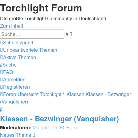
Torchlight Forum
Die größte Torchlight Community in Deutschland
Zum Inhalt
Erweiterte
Suche
Suche
Schnellzugriff
Unbeantwortete Themen
Aktive Themen
Suche
FAQ
Anmelden
Registrieren
Foren-Übersicht
Torchlight 1 Klassen
Klassen - Bezwinger
(Vanquisher)
Suche
Klassen - Bezwinger (Vanquisher)
Moderatoren:
Malgardian
,
FOE
,
frx
Neues Thema