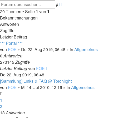
Erweiterte
Suche
Suche
20 Themen • Seite
1
von
1
Bekanntmachungen
Antworten
Zugriffe
Letzter Beitrag
*** Portal ***
von
FOE
»
Do 22. Aug 2019, 06:48
» in
Allgemeines
0
Antworten
273145
Zugriffe
Letzter Beitrag
von
FOE
Do 22. Aug 2019, 06:48
[Sammlung] Links & FAQ @ Torchlight
von
FOE
»
Mi 14. Jul 2010, 12:19
» in
Allgemeines
1
2
13
Antworten