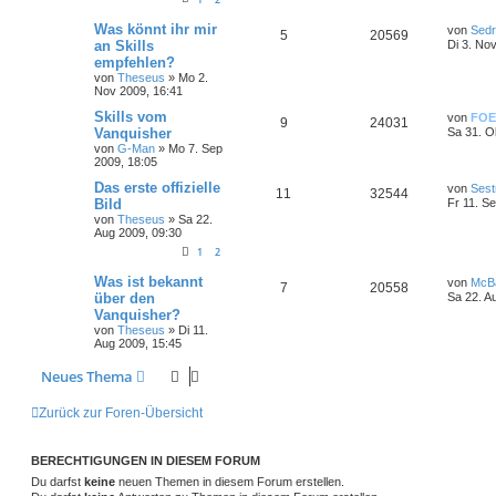
Was könnt ihr mir
von
Sedr
5
20569
an Skills
Di 3. No
empfehlen?
von
Theseus
»
Mo 2.
Nov 2009, 16:41
Skills vom
von
FOE
9
24031
Vanquisher
Sa 31. O
von
G-Man
»
Mo 7. Sep
2009, 18:05
Das erste offizielle
von
Sest
11
32544
Bild
Fr 11. S
von
Theseus
»
Sa 22.
Aug 2009, 09:30
1
2
Was ist bekannt
von
McB
7
20558
über den
Sa 22. A
Vanquisher?
von
Theseus
»
Di 11.
Aug 2009, 15:45
Neues Thema
Zurück zur Foren-Übersicht
BERECHTIGUNGEN IN DIESEM FORUM
Du darfst
keine
neuen Themen in diesem Forum erstellen.