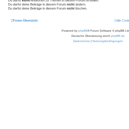
Du darfst
keine
Antworten zu Themen in diesem Forum erstellen.
Du darfst deine Beiträge in diesem Forum
nicht
ändern.
Du darfst deine Beiträge in diesem Forum
nicht
löschen.
Foren-Übersicht
Alle Coo
Powered by
phpBB
® Forum Software © phpBB Lim
Deutsche Übersetzung durch
phpBB.de
Datenschutz
|
Nutzungsbedingungen