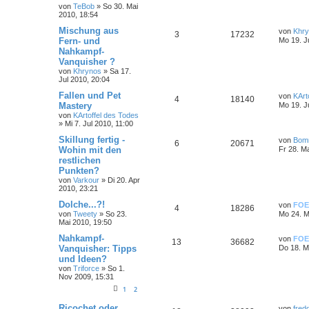
von
TeBob
»
So 30. Mai
2010, 18:54
Mischung aus
von
Khr
3
17232
Fern- und
Mo 19. J
Nahkampf-
Vanquisher ?
von
Khrynos
»
Sa 17.
Jul 2010, 20:04
Fallen und Pet
von
KArt
4
18140
Mastery
Mo 19. J
von
KArtoffel des Todes
»
Mi 7. Jul 2010, 11:00
Skillung fertig -
von
Bom
6
20671
Wohin mit den
Fr 28. M
restlichen
Punkten?
von
Varkour
»
Di 20. Apr
2010, 23:21
Dolche...?!
von
FOE
4
18286
von
Tweety
»
So 23.
Mo 24. M
Mai 2010, 19:50
Nahkampf-
von
FOE
13
36682
Vanquisher: Tipps
Do 18. M
und Ideen?
von
Triforce
»
So 1.
Nov 2009, 15:31
1
2
Ricochet oder
von
fred