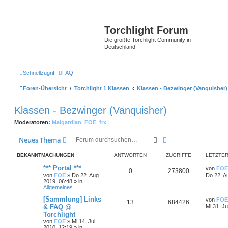
Torchlight Forum
Die größte Torchlight Community in
Deutschland
Schnellzugriff
FAQ
Foren-Übersicht
Torchlight 1 Klassen
Klassen - Bezwinger (Vanquisher)
Klassen - Bezwinger (Vanquisher)
Moderatoren:
Malgardian
,
FOE
,
frx
Suche
Erweiterte Suche
Neues Thema
BEKANNTMACHUNGEN
ANTWORTEN
ZUGRIFFE
LETZTER
*** Portal ***
von
FOE
0
273800
von
FOE
»
Do 22. Aug
Do 22. A
2019, 06:48
» in
Allgemeines
[Sammlung] Links
von
FOE
13
684426
& FAQ @
Mi 31. Ju
Torchlight
von
FOE
»
Mi 14. Jul
2010, 12:19
» in