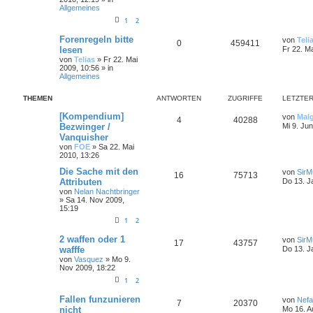
Allgemeines
1
2
Forenregeln bitte
von
Teli
0
459411
lesen
Fr 22. M
von
Telias
»
Fr 22. Mai
2009, 10:56
» in
Allgemeines
THEMEN
ANTWORTEN
ZUGRIFFE
LETZTER
[Kompendium]
von
Mal
4
40288
Bezwinger /
Mi 9. Ju
Vanquisher
von
FOE
»
Sa 22. Mai
2010, 13:26
Die Sache mit den
von
SirMu
16
75713
Attributen
Do 13. J
von
Nelan Nachtbringer
»
Sa 14. Nov 2009,
15:19
1
2
2 waffen oder 1
von
SirMu
17
43757
wafffe
Do 13. J
von
Vasquez
»
Mo 9.
Nov 2009, 18:22
1
2
Fallen funzunieren
von
Nefa
7
20370
nicht
Mo 16. A