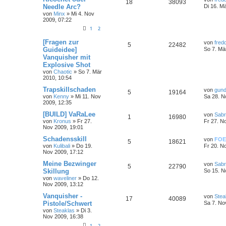
18
38093
Needle Arc?
Di 16. M
von
Minx
»
Mi 4. Nov
2009, 07:22
1
2
[Fragen zur
von
fred
5
22482
Guideidee]
So 7. Mä
Vanquisher mit
Explosive Shot
von
Chaotic
»
So 7. Mär
2010, 10:54
Trapskillschaden
von
gund
5
19164
von
Kenny
»
Mi 11. Nov
Sa 28. N
2009, 12:35
[BUILD] VaRaLee
von
Sab
1
16980
von
Kronus
»
Fr 27.
Fr 27. N
Nov 2009, 19:01
Schadensskill
von
FOE
5
18621
von
Kulibali
»
Do 19.
Fr 20. N
Nov 2009, 17:12
Meine Bezwinger
von
Sab
5
22790
Skillung
So 15. N
von
waveliner
»
Do 12.
Nov 2009, 13:12
Vanquisher -
von
Stea
17
40089
Pistole/Schwert
Sa 7. No
von
Steaklas
»
Di 3.
Nov 2009, 16:38
1
2