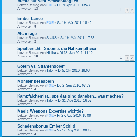
Alchie auf Sehr Schwer-Möglich?
Letzter Beitrag von
FOE
«
Di 19. Apr 2011, 13:43
Antworten:
13
1
2
Ember Lance
Letzter Beitrag von
FOE
«
Sa 19. Mär 2011, 18:40
Antworten:
8
Alchifrage
Letzter Beitrag von
Scai88
«
Sa 19. Mär 2011, 17:35
Antworten:
2
Spielbericht - Sidonie, die Nahkampfhexe
Letzter Beitrag von
Nihilist
«
Di 18. Jan 2011, 14:12
Antworten:
16
1
2
Golem vs. Strahlengolem
Letzter Beitrag von
Talon
«
Di 5. Okt 2010, 18:03
Antworten:
2
Monster bezaubern
Letzter Beitrag von
FOE
«
Do 2. Sep 2010, 07:09
Antworten:
4
Kampfalchemist...ups das ging daneben...was machen?
Letzter Beitrag von
Talon
«
Di 31. Aug 2010, 16:57
Antworten:
2
Magic Weapons Expertise wichtig?
Letzter Beitrag von
FOE
«
Fr 27. Aug 2010, 18:09
Antworten:
7
Schadensbonus Ember Schild
Letzter Beitrag von
FOE
«
Sa 14. Aug 2010, 09:17
Antworten:
4