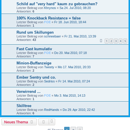
Schild auf "very hard" kaum zu gebrauchen?
Letzter Beitrag von
Khrynos
«
Sa 24. Jul 2010, 08:20
Antworten:
6
100% Knockback Resistance = false
Letzter Beitrag von
FOE
«
Fr 18. Jun 2010, 18:44
Antworten:
1
Rund um Skillungen
Letzter Beitrag von
schneebaer
«
Fr 21. Mai 2010, 13:39
Antworten:
43
1
2
3
4
5
Fast Cast kumulativ
Letzter Beitrag von
FOE
«
Do 20. Mai 2010, 07:18
Antworten:
7
Minion-Buffanzeige
Letzter Beitrag von
Tweety
«
Mo 17. Mai 2010, 20:33
Antworten:
2
Ember Sentry und co.
Letzter Beitrag von
Sedriss
«
Fr 14. Mai 2010, 07:24
Antworten:
2
Verwirrend ...
Letzter Beitrag von
FOE
«
Mo 3. Mai 2010, 14:13
Antworten:
1
Skilltree
Letzter Beitrag von
RedHands
«
Do 29. Apr 2010, 22:42
Antworten:
6
Neues Thema