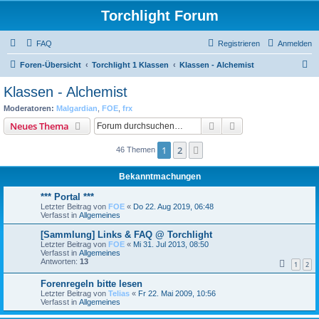
Torchlight Forum
FAQ
Registrieren
Anmelden
S
Foren-Übersicht
Torchlight 1 Klassen
Klassen - Alchemist
u
Klassen - Alchemist
c
Moderatoren:
Malgardian
,
FOE
,
frx
h
Suche
Erweiterte Suche
Neues Thema
e
1
2
Nächste
46 Themen
Bekanntmachungen
*** Portal ***
Letzter Beitrag von
FOE
«
Do 22. Aug 2019, 06:48
Verfasst in
Allgemeines
[Sammlung] Links & FAQ @ Torchlight
Letzter Beitrag von
FOE
«
Mi 31. Jul 2013, 08:50
Verfasst in
Allgemeines
Antworten:
13
1
2
Forenregeln bitte lesen
Letzter Beitrag von
Telias
«
Fr 22. Mai 2009, 10:56
Verfasst in
Allgemeines