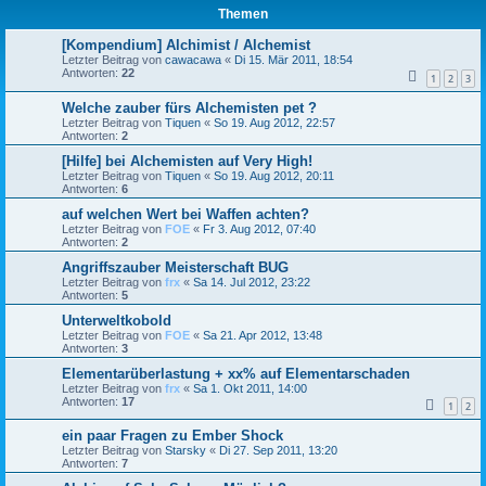
Themen
[Kompendium] Alchimist / Alchemist
Letzter Beitrag von
cawacawa
«
Di 15. Mär 2011, 18:54
Antworten:
22
1
2
3
Welche zauber fürs Alchemisten pet ?
Letzter Beitrag von
Tiquen
«
So 19. Aug 2012, 22:57
Antworten:
2
[Hilfe] bei Alchemisten auf Very High!
Letzter Beitrag von
Tiquen
«
So 19. Aug 2012, 20:11
Antworten:
6
auf welchen Wert bei Waffen achten?
Letzter Beitrag von
FOE
«
Fr 3. Aug 2012, 07:40
Antworten:
2
Angriffszauber Meisterschaft BUG
Letzter Beitrag von
frx
«
Sa 14. Jul 2012, 23:22
Antworten:
5
Unterweltkobold
Letzter Beitrag von
FOE
«
Sa 21. Apr 2012, 13:48
Antworten:
3
Elementarüberlastung + xx% auf Elementarschaden
Letzter Beitrag von
frx
«
Sa 1. Okt 2011, 14:00
Antworten:
17
1
2
ein paar Fragen zu Ember Shock
Letzter Beitrag von
Starsky
«
Di 27. Sep 2011, 13:20
Antworten:
7