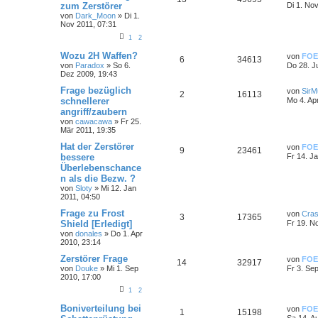
zum Zerstörer
Di 1. No
von
Dark_Moon
»
Di 1.
Nov 2011, 07:31
1
2
Wozu 2H Waffen?
von
FOE
6
34613
von
Paradox
»
So 6.
Do 28. J
Dez 2009, 19:43
Frage bezüglich
von
SirMu
2
16113
schnellerer
Mo 4. Ap
angriff/zaubern
von
cawacawa
»
Fr 25.
Mär 2011, 19:35
Hat der Zerstörer
von
FOE
9
23461
bessere
Fr 14. J
Überlebenschance
n als die Bezw. ?
von
Sloty
»
Mi 12. Jan
2011, 04:50
Frage zu Frost
von
Cra
3
17365
Shield [Erledigt]
Fr 19. N
von
donales
»
Do 1. Apr
2010, 23:14
Zerstörer Frage
von
FOE
14
32917
von
Douke
»
Mi 1. Sep
Fr 3. Se
2010, 17:00
1
2
Boniverteilung bei
von
FOE
1
15198