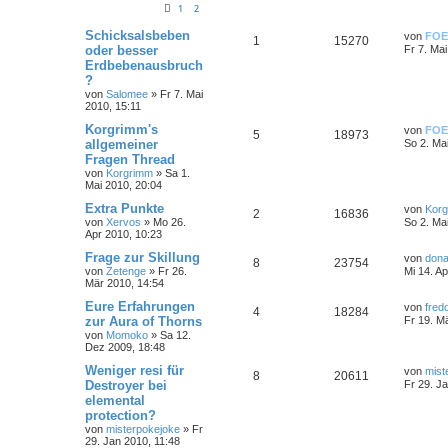
1
2
Schicksalsbeben
von
FOE
1
15270
oder besser
Fr 7. Ma
Erdbebenausbruch
?
von
Salomee
»
Fr 7. Mai
2010, 15:11
Korgrimm's
von
FOE
5
18973
allgemeiner
So 2. Ma
Fragen Thread
von
Korgrimm
»
Sa 1.
Mai 2010, 20:04
Extra Punkte
von
Kor
2
16836
von
Xervos
»
Mo 26.
So 2. Ma
Apr 2010, 10:23
Frage zur Skillung
von
dona
8
23754
von
Zetenge
»
Fr 26.
Mi 14. A
Mär 2010, 14:54
Eure Erfahrungen
von
fred
4
18284
zur Aura of Thorns
Fr 19. M
von
Momoko
»
Sa 12.
Dez 2009, 18:48
Weniger resi für
von
mist
8
20611
Destroyer bei
Fr 29. J
elemental
protection?
von
misterpokejoke
»
Fr
29. Jan 2010, 11:48