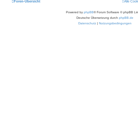
Foren-Übersicht
Alle Coo
Powered by
phpBB
® Forum Software © phpBB Lim
Deutsche Übersetzung durch
phpBB.de
Datenschutz
|
Nutzungsbedingungen