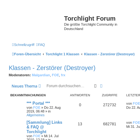
Torchlight Forum
Die größte Torchlight Community in
Deutschland
Schnellzugriff
FAQ
Foren-Übersicht
Torchlight 1 Klassen
Klassen - Zerstörer (Destroyer)
Klassen - Zerstörer (Destroyer)
Moderatoren:
Malgardian
,
FOE
,
frx
Suche
Erweiterte Suche
Neues Thema
BEKANNTMACHUNGEN
ANTWORTEN
ZUGRIFFE
LETZTER
*** Portal ***
von
FOE
0
272732
von
FOE
»
Do 22. Aug
Do 22. A
2019, 06:48
» in
Allgemeines
[Sammlung] Links
von
FOE
13
682781
& FAQ @
Mi 31. Ju
Torchlight
von
FOE
»
Mi 14. Jul
2010, 12:19
» in