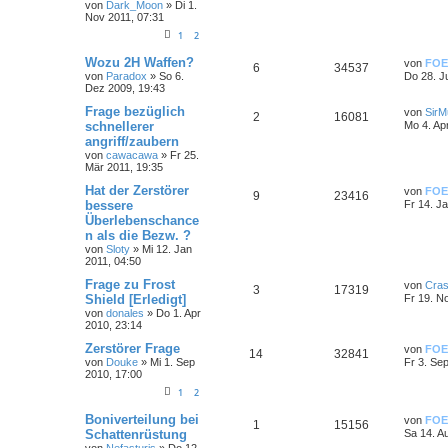
von
Dark_Moon
»
Di 1.
Nov 2011, 07:31
1
2
Wozu 2H Waffen?
von
FOE
6
34537
von
Paradox
»
So 6.
Do 28. J
Dez 2009, 19:43
Frage bezüglich
von
SirMu
2
16081
schnellerer
Mo 4. Ap
angriff/zaubern
von
cawacawa
»
Fr 25.
Mär 2011, 19:35
Hat der Zerstörer
von
FOE
9
23416
bessere
Fr 14. J
Überlebenschance
n als die Bezw. ?
von
Sloty
»
Mi 12. Jan
2011, 04:50
Frage zu Frost
von
Cra
3
17319
Shield [Erledigt]
Fr 19. N
von
donales
»
Do 1. Apr
2010, 23:14
Zerstörer Frage
von
FOE
14
32841
von
Douke
»
Mi 1. Sep
Fr 3. Se
2010, 17:00
1
2
Boniverteilung bei
von
FOE
1
15156
Schattenrüstung
Sa 14. A
von
Nefasturis
»
Do 12.