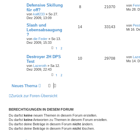
Defensive Skillung
von
Fenr
8
21070
für off?
Mo 28. D
von
kalif233
»
So 27.
Dez 2009, 13:09
Slash und
von
Pest
14
33143
Lebensabsaugung
Mi 16. D
?
von
die Feder
»
So 13.
Dez 2009, 15:33
1
2
Destroyer 2H DPS
von
Laze
10
29708
Test
Mo 14. D
von
Lazeroth
»
Sa 12.
Dez 2009, 22:43
1
2
Neues Thema
Zurück zur Foren-Übersicht
BERECHTIGUNGEN IN DIESEM FORUM
Du darfst
keine
neuen Themen in diesem Forum erstellen.
Du darfst
keine
Antworten zu Themen in diesem Forum erstellen.
Du darfst deine Beiträge in diesem Forum
nicht
ändern.
Du darfst deine Beiträge in diesem Forum
nicht
löschen.