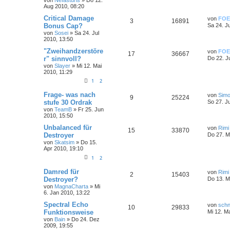
Aug 2010, 08:20
Critical Damage
von
FOE
3
16891
Bonus Cap?
Sa 24. J
von
Sosei
»
Sa 24. Jul
2010, 13:50
"Zweihandzerstöre
von
FOE
17
36667
r" sinnvoll?
Do 22. J
von
Slayer
»
Mi 12. Mai
2010, 11:29
1
2
Frage- was nach
von
Simo
9
25224
stufe 30 Ordrak
So 27. J
von
TeamB
»
Fr 25. Jun
2010, 15:50
Unbalanced für
von
Rimi
15
33870
Destroyer
Do 27. M
von
Skatsim
»
Do 15.
Apr 2010, 19:10
1
2
Damred für
von
Rimi
2
15403
Destroyer?
Do 13. M
von
MagnaCharta
»
Mi
6. Jan 2010, 13:22
Spectral Echo
von
sch
10
29833
Funktionsweise
Mi 12. M
von
Bain
»
Do 24. Dez
2009, 19:55