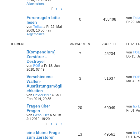
Allgemeines
1
2
Forenregeln bitte
von
Teli
0
458408
lesen
Fr 22. M
von
Telias
»
Fr 22. Mai
2009, 10:56
» in
Allgemeines
THEMEN
ANTWORTEN
ZUGRIFFE
LETZTER
[Kompendium]
von
FOE
7
45234
Zerstörer -
Do 13. J
Destroyer
von
FOE
»
Fr 18. Jun
2010, 07:49
Verschiedene
von
FOE
3
51637
Waffen-
Mo 3. Fe
Ausrüstungsmögli
chkeiten
von
Dexter1997
»
Sa 1.
Feb 2014, 20:35
Fragen über
von
frx
20
69049
Fragen
Fr 31. A
von
GenauDer
»
Mi 18.
Jul 2012, 19:20
1
2
3
eine kleine Frage
von
frx
13
49561
zum Zerstörer
Di 1. No