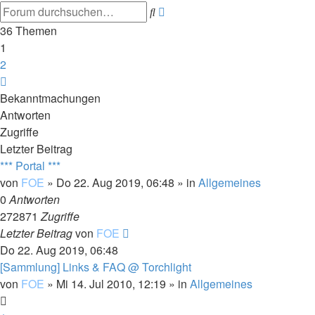
Erweiterte
Suche
Suche
36 Themen
1
2
Nächste
Bekanntmachungen
Antworten
Zugriffe
Letzter Beitrag
*** Portal ***
von
FOE
»
Do 22. Aug 2019, 06:48
» in
Allgemeines
0
Antworten
272871
Zugriffe
Letzter Beitrag
von
FOE
Do 22. Aug 2019, 06:48
[Sammlung] Links & FAQ @ Torchlight
von
FOE
»
Mi 14. Jul 2010, 12:19
» in
Allgemeines