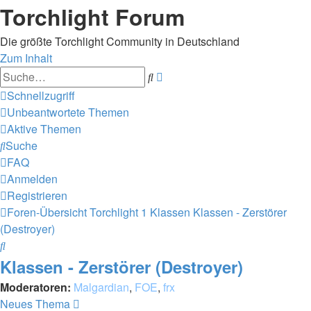
Torchlight Forum
Die größte Torchlight Community in Deutschland
Zum Inhalt
Erweiterte
Suche
Suche
Schnellzugriff
Unbeantwortete Themen
Aktive Themen
Suche
FAQ
Anmelden
Registrieren
Foren-Übersicht
Torchlight 1 Klassen
Klassen - Zerstörer
(Destroyer)
Suche
Klassen - Zerstörer (Destroyer)
Moderatoren:
Malgardian
,
FOE
,
frx
Neues Thema