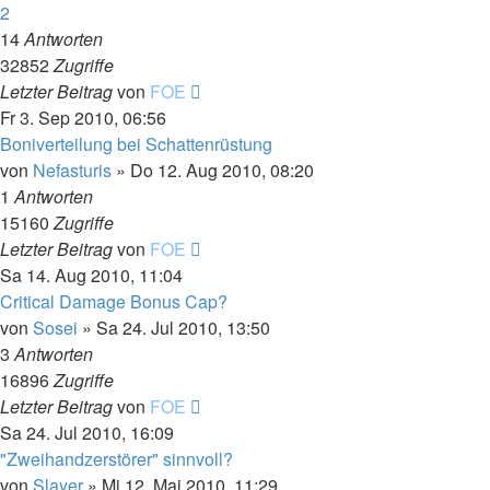
2
14
Antworten
32852
Zugriffe
Letzter Beitrag
von
FOE
Fr 3. Sep 2010, 06:56
Boniverteilung bei Schattenrüstung
von
Nefasturis
»
Do 12. Aug 2010, 08:20
1
Antworten
15160
Zugriffe
Letzter Beitrag
von
FOE
Sa 14. Aug 2010, 11:04
Critical Damage Bonus Cap?
von
Sosei
»
Sa 24. Jul 2010, 13:50
3
Antworten
16896
Zugriffe
Letzter Beitrag
von
FOE
Sa 24. Jul 2010, 16:09
"Zweihandzerstörer" sinnvoll?
von
Slayer
»
Mi 12. Mai 2010, 11:29